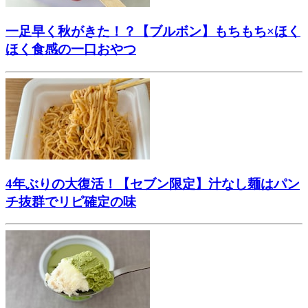
一足早く秋がきた！？【ブルボン】もちもち×ほく
ほく食感の一口おやつ
4年ぶりの大復活！【セブン限定】汁なし麺はパン
チ抜群でリピ確定の味