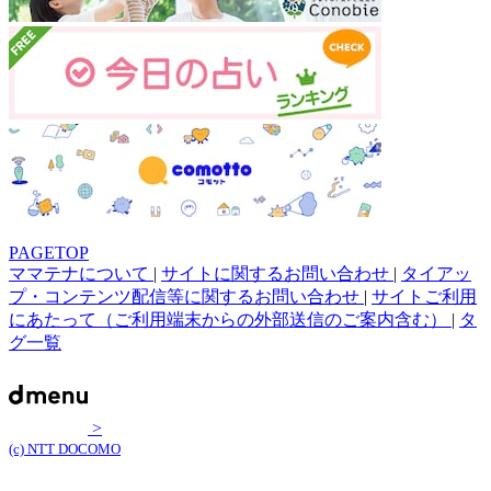
PAGETOP
ママテナについて
|
サイトに関するお問い合わせ
|
タイアッ
プ・コンテンツ配信等に関するお問い合わせ
|
サイトご利用
にあたって（ご利用端末からの外部送信のご案内含む）
|
タ
グ一覧
>
(c) NTT DOCOMO