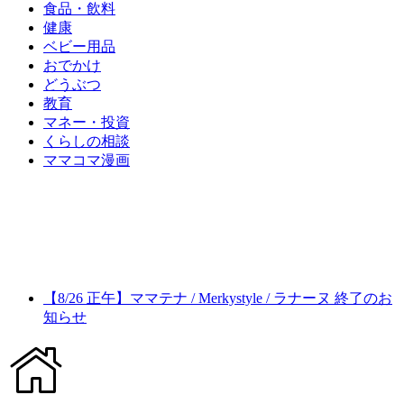
食品・飲料
健康
ベビー用品
おでかけ
どうぶつ
教育
マネー・投資
くらしの相談
ママコマ漫画
【8/26 正午】ママテナ / Merkystyle / ラナーヌ 終了のお
知らせ