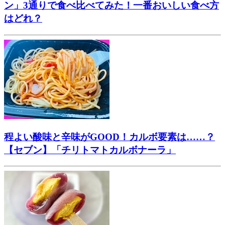
ン」3通りで食べ比べてみた！一番おいしい食べ方
はどれ？
程よい酸味と辛味がGOOD！カルボ要素は……？
【セブン】「チリトマトカルボナーラ」