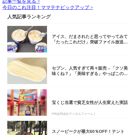
記事一覧を見る >
今日のこれ注目！ママテナピックアップ >
人気記事ランキング
アイス、だまされたと思ってやってみて
「たったこれだけ」突破ファイル放送で
大注目！...
セブン、人気すぎて再々販売→「クソ美
味くね？」「美味すぎる」やっぱこのク
オリティ...
宝くじ当選で貧乏女性が人生変えた実話
PR(合同会社デジタルファーム )
スノーピークが最大60％OFF！テント