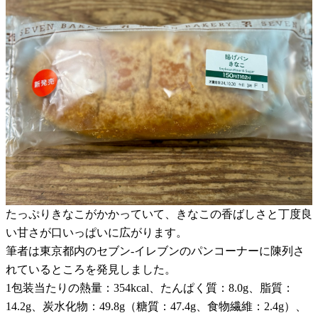
たっぷりきなこがかかっていて、きなこの香ばしさと丁度良
い甘さが口いっぱいに広がります。
筆者は東京都内のセブン-イレブンのパンコーナーに陳列さ
れているところを発見しました。
1包装当たりの熱量：354kcal、たんぱく質：8.0g、脂質：
14.2g、炭水化物：49.8g（糖質：47.4g、食物繊維：2.4g）、