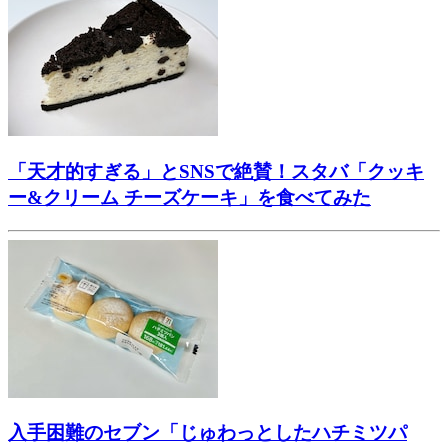
「天才的すぎる」とSNSで絶賛！スタバ「クッキ
ー&クリーム チーズケーキ」を食べてみた
入手困難のセブン「じゅわっとしたハチミツパ