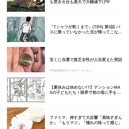
も焚き火台も楽天で大幅値下げ中
「Tシャツが乾くまで」(TBS) 第3話 バ
スに乗っていなかった充が帰ってこな
い...
宝くじ当選で貧乏女性が人生変えた実話
PR(合同会社デジタルファーム )
【夏休みは休めない!?】テンションMA
Xの子どもたち！限界寸前の母に手を差
し伸べ...
ファミマ、神すぎて大反響「美味すぎん
か」「もうマジ」「憧れの味って感じ」