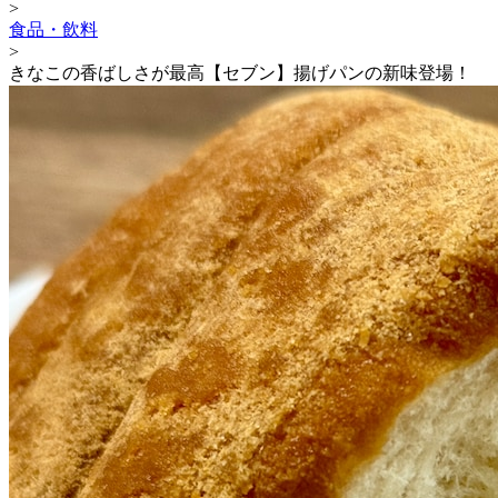
>
食品・飲料
>
きなこの香ばしさが最高【セブン】揚げパンの新味登場！