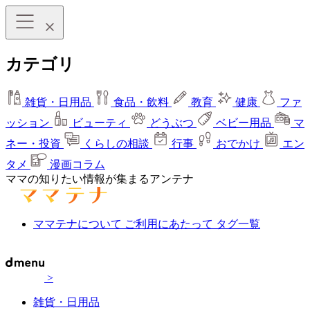
カテゴリ
雑貨・日用品
食品・飲料
教育
健康
ファ
ッション
ビューティ
どうぶつ
ベビー用品
マ
ネー・投資
くらしの相談
行事
おでかけ
エン
タメ
漫画コラム
ママの知りたい情報が集まるアンテナ
ママテナについて
ご利用にあたって
タグ一覧
>
雑貨・日用品