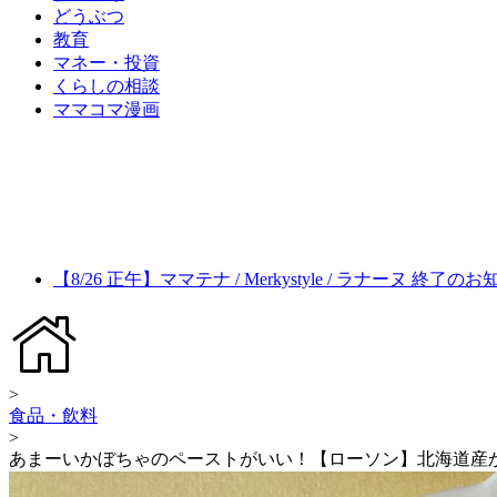
どうぶつ
教育
マネー・投資
くらしの相談
ママコマ漫画
【8/26 正午】ママテナ / Merkystyle / ラナーヌ 終了の
>
食品・飲料
>
あまーいかぼちゃのペーストがいい！【ローソン】北海道産