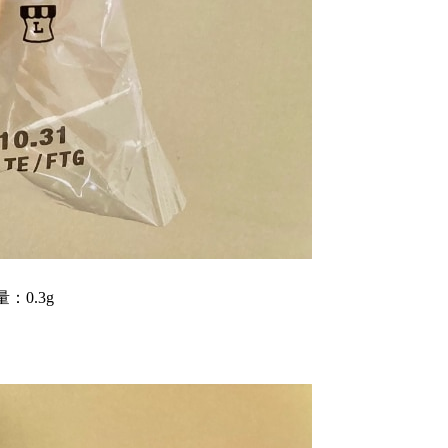
：0.3g