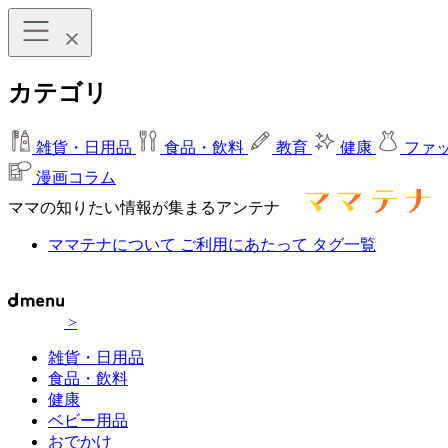
カテゴリ
雑貨・日用品
食品・飲料
教育
健康
ファ
漫画コラム
ママの知りたい情報が集まるアンテナ
ママテナについて
ご利用にあたって
タグ一覧
>
雑貨・日用品
食品・飲料
健康
ベビー用品
おでかけ