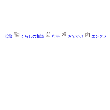
ー・投資
くらしの相談
行事
おでかけ
エンタメ