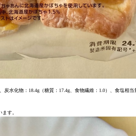
g、炭水化物：18.4g（糖質：17.4g、食物繊維：1.0）、食塩相当量
います。