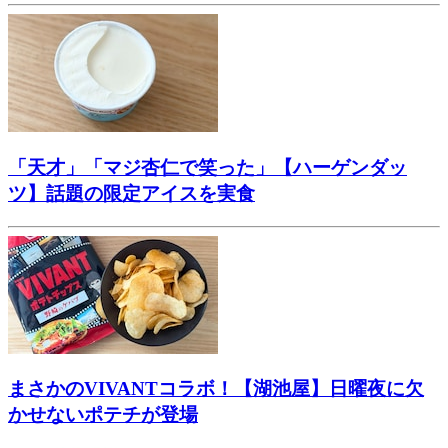
「天才」「マジ杏仁で笑った」【ハーゲンダッ
ツ】話題の限定アイスを実食
まさかのVIVANTコラボ！【湖池屋】日曜夜に欠
かせないポテチが登場