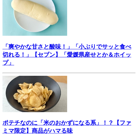
「爽やかな甘さと酸味！」「小ぶりでサッと食べ
切れる！」【セブン】「愛媛県産せとか＆ホイッ
プ」
ポテチなのに「米のおかずになる系」！？【ファ
ミマ限定】商品がハマる味