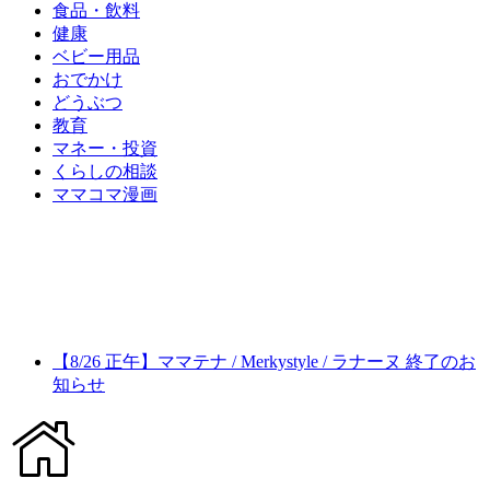
食品・飲料
健康
ベビー用品
おでかけ
どうぶつ
教育
マネー・投資
くらしの相談
ママコマ漫画
【8/26 正午】ママテナ / Merkystyle / ラナーヌ 終了のお
知らせ