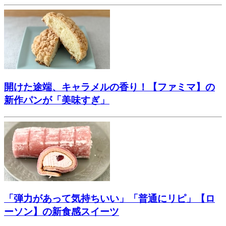
開けた途端、キャラメルの香り！【ファミマ】の
新作パンが「美味すぎ」
「弾力があって気持ちいい」「普通にリピ」【ロ
ーソン】の新食感スイーツ