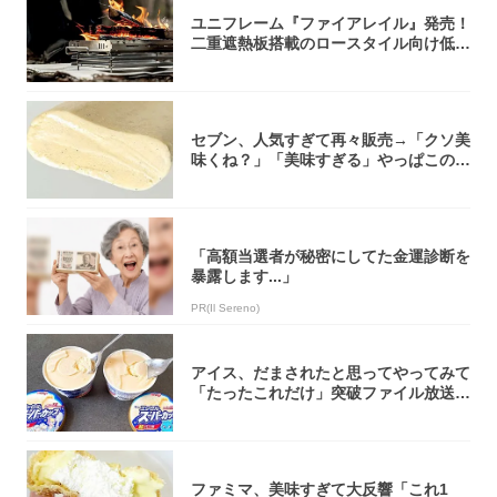
ユニフレーム『ファイアレイル』発売！
二重遮熱板搭載のロースタイル向け低型
焚き火台
セブン、人気すぎて再々販売→「クソ美
味くね？」「美味すぎる」やっぱこのク
オリティ...
「高額当選者が秘密にしてた金運診断を
暴露します...」
PR(Il Sereno)
アイス、だまされたと思ってやってみて
「たったこれだけ」突破ファイル放送で
大注目！...
ファミマ、美味すぎて大反響「これ1