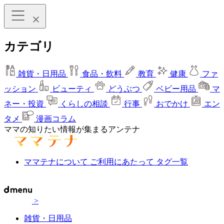
カテゴリ
雑貨・日用品
食品・飲料
教育
健康
ファ
ッション
ビューティ
どうぶつ
ベビー用品
マ
ネー・投資
くらしの相談
行事
おでかけ
エン
タメ
漫画コラム
ママの知りたい情報が集まるアンテナ
ママテナについて
ご利用にあたって
タグ一覧
>
雑貨・日用品