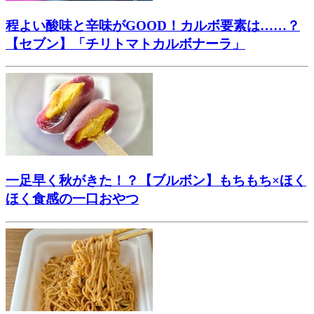
程よい酸味と辛味がGOOD！カルボ要素は……？
【セブン】「チリトマトカルボナーラ」
一足早く秋がきた！？【ブルボン】もちもち×ほく
ほく食感の一口おやつ