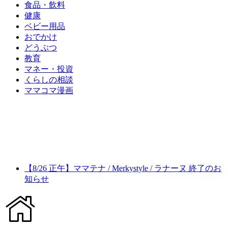
食品・飲料
健康
ベビー用品
おでかけ
どうぶつ
教育
マネー・投資
くらしの相談
ママコマ漫画
【8/26 正午】ママテナ / Merkystyle / ラナーヌ 終了のお
知らせ