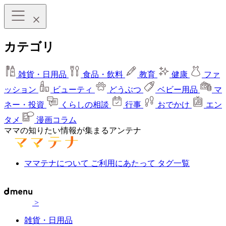
カテゴリ
雑貨・日用品
食品・飲料
教育
健康
ファ
ッション
ビューティ
どうぶつ
ベビー用品
マ
ネー・投資
くらしの相談
行事
おでかけ
エン
タメ
漫画コラム
ママの知りたい情報が集まるアンテナ
ママテナについて
ご利用にあたって
タグ一覧
>
雑貨・日用品