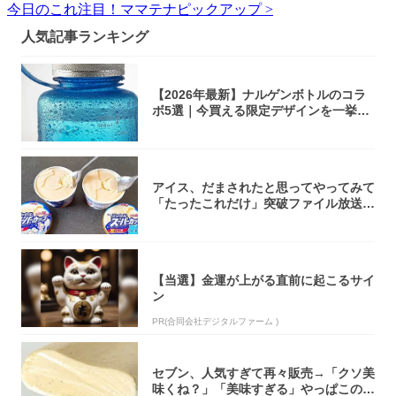
今日のこれ注目！ママテナピックアップ >
人気記事ランキング
【2026年最新】ナルゲンボトルのコラ
ボ5選｜今買える限定デザインを一挙紹
介！
アイス、だまされたと思ってやってみて
「たったこれだけ」突破ファイル放送で
大注目！...
【当選】金運が上がる直前に起こるサイ
ン
PR(合同会社デジタルファーム )
セブン、人気すぎて再々販売→「クソ美
味くね？」「美味すぎる」やっぱこのク