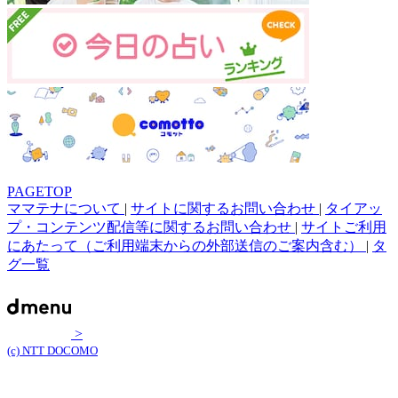
PAGETOP
ママテナについて
|
サイトに関するお問い合わせ
|
タイアッ
プ・コンテンツ配信等に関するお問い合わせ
|
サイトご利用
にあたって（ご利用端末からの外部送信のご案内含む）
|
タ
グ一覧
>
(c) NTT DOCOMO