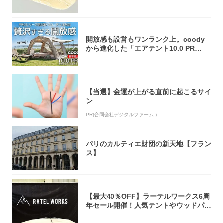
オリティ...
開放感も設営もワンランク上。coody
から進化した「エアテント10.0 PR
O」...
【当選】金運が上がる直前に起こるサイ
ン
PR(合同会社デジタルファーム )
パリのカルティエ財団の新天地【フラン
ス】
【最大40％OFF】ラーテルワークス6周
年セール開催！人気テントやウッドパネ
ルテ...