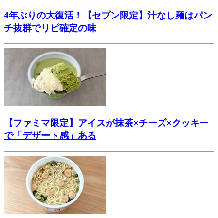
4年ぶりの大復活！【セブン限定】汁なし麺はパン
チ抜群でリピ確定の味
【ファミマ限定】アイスが抹茶×チーズ×クッキー
で「デザート感」ある