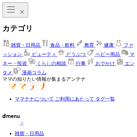
カテゴリ
雑貨・日用品
食品・飲料
教育
健康
ファ
ッション
ビューティ
どうぶつ
ベビー用品
マ
ネー・投資
くらしの相談
行事
おでかけ
エン
タメ
漫画コラム
ママの知りたい情報が集まるアンテナ
ママテナについて
ご利用にあたって
タグ一覧
>
雑貨・日用品