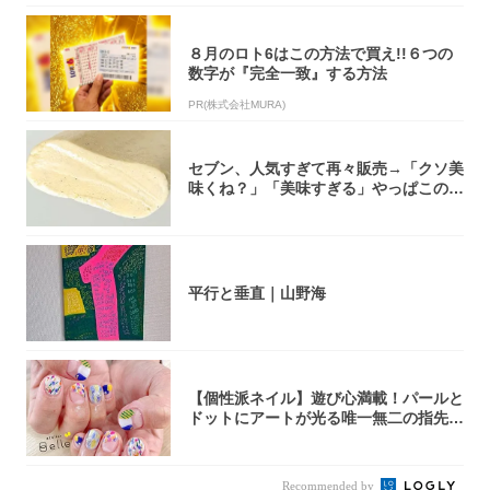
８月のロト6はこの方法で買え!!６つの
数字が『完全一致』する方法
PR(株式会社MURA)
セブン、人気すぎて再々販売→「クソ美
味くね？」「美味すぎる」やっぱこのク
オリティ...
平行と垂直｜山野海
【個性派ネイル】遊び心満載！パールと
ドットにアートが光る唯一無二の指先が
完成！
Recommended by