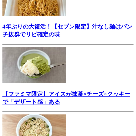
4年ぶりの大復活！【セブン限定】汁なし麺はパン
チ抜群でリピ確定の味
【ファミマ限定】アイスが抹茶×チーズ×クッキー
で「デザート感」ある