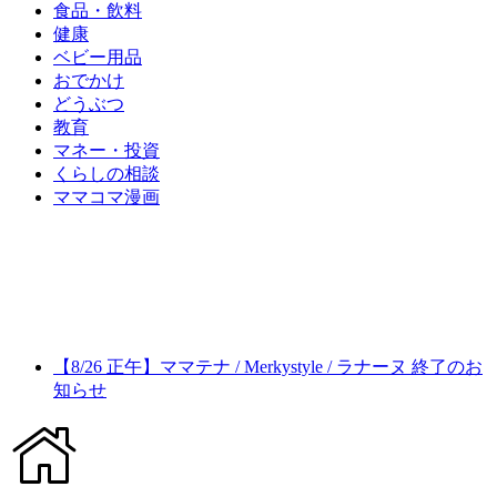
食品・飲料
健康
ベビー用品
おでかけ
どうぶつ
教育
マネー・投資
くらしの相談
ママコマ漫画
【8/26 正午】ママテナ / Merkystyle / ラナーヌ 終了のお
知らせ