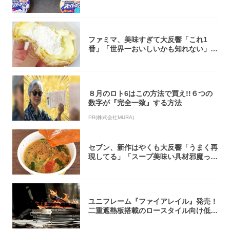
大注目！...
ファミマ、美味すぎて大反響「これ1
番」「世界一おいしいかも知れない」
「飲めそう」
８月のロト6はこの方法で買え!!６つの
数字が『完全一致』する方法
PR(株式会社MURA)
セブン、新作はやくも大反響「うまく再
現してる」「スープ美味い具材邪魔って
くらい美...
ユニフレーム『ファイアレイル』発売！
二重遮熱板搭載のロースタイル向け低型
焚き火台