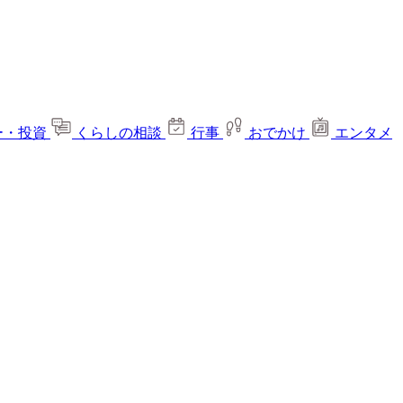
ー・投資
くらしの相談
行事
おでかけ
エンタメ