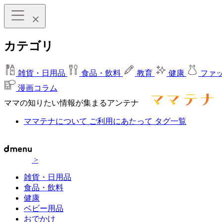
カテゴリ
雑貨・日用品
食品・飲料
教育
健康
ファ
漫画コラム
ママの知りたい情報が集まるアンテナ
ママテナについて
ご利用にあたって
タグ一覧
>
雑貨・日用品
食品・飲料
健康
ベビー用品
おでかけ