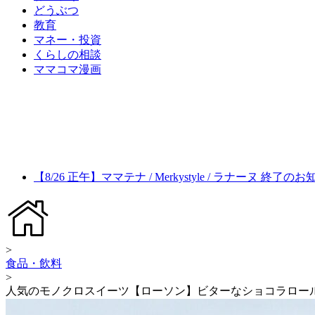
どうぶつ
教育
マネー・投資
くらしの相談
ママコマ漫画
【8/26 正午】ママテナ / Merkystyle / ラナーヌ 終了の
>
食品・飲料
>
人気のモノクロスイーツ【ローソン】ビターなショコラロー