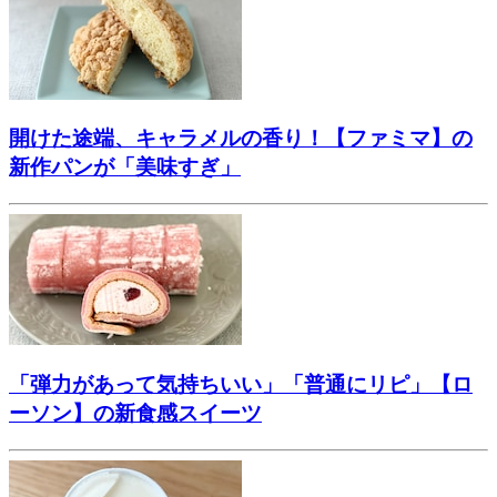
開けた途端、キャラメルの香り！【ファミマ】の
新作パンが「美味すぎ」
「弾力があって気持ちいい」「普通にリピ」【ロ
ーソン】の新食感スイーツ