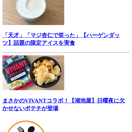
「天才」「マジ杏仁で笑った」【ハーゲンダッ
ツ】話題の限定アイスを実食
まさかのVIVANTコラボ！【湖池屋】日曜夜に欠
かせないポテチが登場