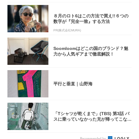
８月のロト6はこの方法で買え!!６つの
数字が『完全一致』する方法
PR(株式会社MURA)
Soomloomはどこの国のブランド？魅
力から人気ギアまで徹底解説！
平行と垂直｜山野海
「Tシャツが乾くまで」(TBS) 第3話 バ
スに乗っていなかった充が帰ってこな
い...
Recommended by