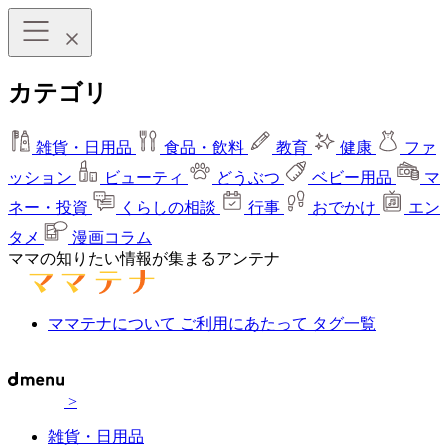
カテゴリ
雑貨・日用品
食品・飲料
教育
健康
ファ
ッション
ビューティ
どうぶつ
ベビー用品
マ
ネー・投資
くらしの相談
行事
おでかけ
エン
タメ
漫画コラム
ママの知りたい情報が集まるアンテナ
ママテナについて
ご利用にあたって
タグ一覧
>
雑貨・日用品