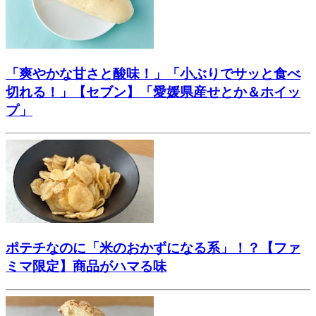
「爽やかな甘さと酸味！」「小ぶりでサッと食べ
切れる！」【セブン】「愛媛県産せとか＆ホイッ
プ」
ポテチなのに「米のおかずになる系」！？【ファ
ミマ限定】商品がハマる味