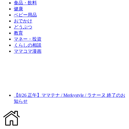
食品・飲料
健康
ベビー用品
おでかけ
どうぶつ
教育
マネー・投資
くらしの相談
ママコマ漫画
【8/26 正午】ママテナ / Merkystyle / ラナーヌ 終了のお
知らせ