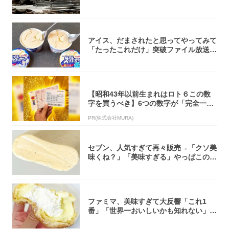
焚き火台
アイス、だまされたと思ってやってみて
「たったこれだけ」突破ファイル放送で
大注目！...
【昭和43年以前生まれはロト６この数
字を買うべき】6つの数字が「完全一
致」する方...
PR(株式会社MURA)
セブン、人気すぎて再々販売→「クソ美
味くね？」「美味すぎる」やっぱこのク
オリティ...
ファミマ、美味すぎて大反響「これ1
番」「世界一おいしいかも知れない」
「飲めそう」