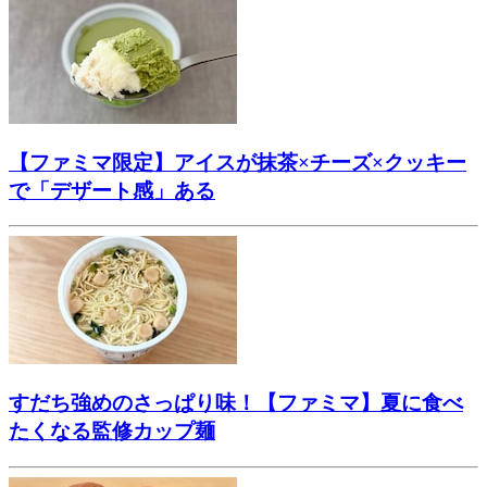
【ファミマ限定】アイスが抹茶×チーズ×クッキー
で「デザート感」ある
すだち強めのさっぱり味！【ファミマ】夏に食べ
たくなる監修カップ麺