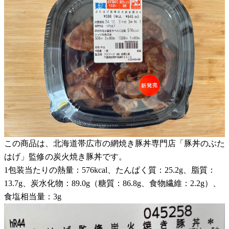
この商品は、北海道帯広市の網焼き豚丼専門店「豚丼のぶた
はげ」監修の炭火焼き豚丼です。
1包装当たりの熱量：576kcal、たんぱく質：25.2g、脂質：
13.7g、炭水化物：89.0g（糖質：86.8g、食物繊維：2.2g）、
食塩相当量：3g