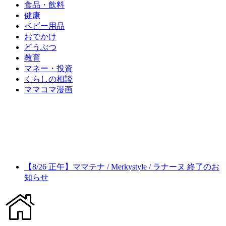
食品・飲料
健康
ベビー用品
おでかけ
どうぶつ
教育
マネー・投資
くらしの相談
ママコマ漫画
【8/26 正午】ママテナ / Merkystyle / ラナーヌ 終了のお
知らせ