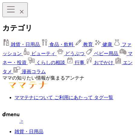
カテゴリ
雑貨・日用品
食品・飲料
教育
健康
ファ
ッション
ビューティ
どうぶつ
ベビー用品
マ
ネー・投資
くらしの相談
行事
おでかけ
エン
タメ
漫画コラム
ママの知りたい情報が集まるアンテナ
ママテナについて
ご利用にあたって
タグ一覧
>
雑貨・日用品