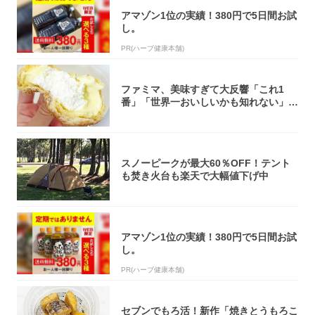
アマゾン1位の実績！380円で5日間お試
し。
PR(ハーブ健康本舗)
ファミマ、美味すぎて大反響「これ1
番」「世界一おいしいかも知れない」
「飲めそう」
スノーピークが最大60％OFF！テント
も焚き火台も楽天で大幅値下げ中
アマゾン1位の実績！380円で5日間お試
し。
PR(ハーブ健康本舗)
セブンでもろ活！新作「焼きとうもろこ