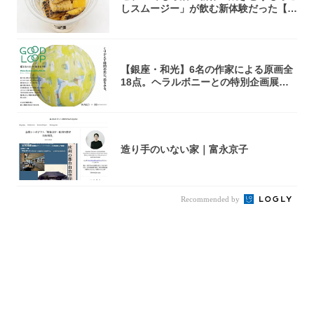
しスムージー」が飲む新体験だった【東
京の一部...
【銀座・和光】6名の作家による原画全
18点。ヘラルボニーとの特別企画展「G
OOD...
造り手のいない家｜富永京子
Recommended by