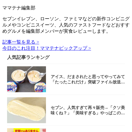
ママテナ編集部
セブンイレブン、ローソン、ファミマなどの新作コンビニグ
ルメやコンビニスイーツ、人気のファストフードなどおすす
めグルメを編集部メンバーが実食レビューします。
記事一覧を見る >
今日のこれ注目！ママテナピックアップ >
人気記事ランキング
アイス、だまされたと思ってやってみて
「たったこれだけ」突破ファイル放送で
大注目！...
セブン、人気すぎて再々販売→「クソ美
味くね？」「美味すぎる」やっぱこのク
オリティ...