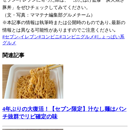
豚丼」をぜひチェックしてみてください。
（文・写真：ママテナ編集部グルメチーム）
※本記事の情報は執筆時または公開時のものであり､最新の
情報とは異なる可能性がありますのでご注意ください｡
#
セブン-イレブン
#
コンビニ
#
コンビニグルメ
#
しょっぱい系
グルメ
関連記事
4年ぶりの大復活！【セブン限定】汁なし麺はパン
チ抜群でリピ確定の味