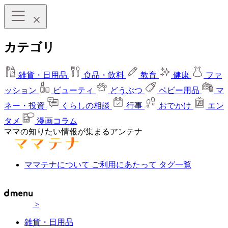
カテゴリ
雑貨・日用品
食品・飲料
教育
健康
ファ
ッション
ビューティ
どうぶつ
ベビー用品
マ
ネー・投資
くらしの相談
行事
おでかけ
エン
タメ
漫画コラム
ママの知りたい情報が集まるアンテナ
ママテナについて
ご利用にあたって
タグ一覧
>
雑貨・日用品