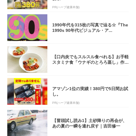
PR(ハーブ健康本舗)
1990年代を315枚の写真で辿る☆『The
1990s 90年代ビジュアル・ア...
【口内炎でもスルスル食べれる】お手軽
スタミナ食「ウナギのとろろ蒸し」作っ
てみた！...
アマゾン1位の実績！380円で5日間お試
し。
PR(ハーブ健康本舗)
【冒頭試し読み1】土砂降りの再会が、
あの夏の一瞬を連れ戻す｜吉田修一