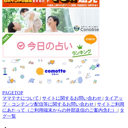
PAGETOP
ママテナについて
|
サイトに関するお問い合わせ
|
タイアッ
プ・コンテンツ配信等に関するお問い合わせ
|
サイトご利用
にあたって（ご利用端末からの外部送信のご案内含む）
|
タ
グ一覧