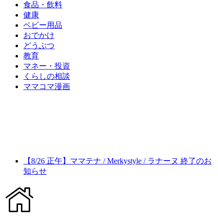
食品・飲料
健康
ベビー用品
おでかけ
どうぶつ
教育
マネー・投資
くらしの相談
ママコマ漫画
【8/26 正午】ママテナ / Merkystyle / ラナーヌ 終了のお
知らせ