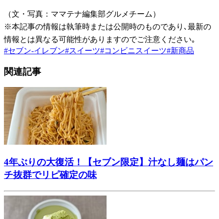
（文・写真：ママテナ編集部グルメチーム）
※本記事の情報は執筆時または公開時のものであり､最新の
情報とは異なる可能性がありますのでご注意ください｡
#
セブン-イレブン
#
スイーツ
#
コンビニスイーツ
#
新商品
関連記事
4年ぶりの大復活！【セブン限定】汁なし麺はパン
チ抜群でリピ確定の味