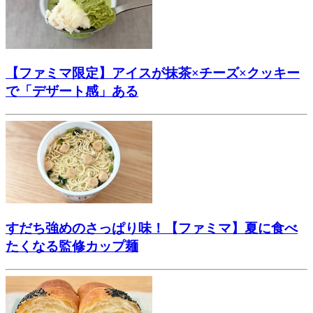
【ファミマ限定】アイスが抹茶×チーズ×クッキー
で「デザート感」ある
すだち強めのさっぱり味！【ファミマ】夏に食べ
たくなる監修カップ麺