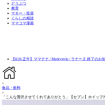
どうぶつ
教育
マネー・投資
くらしの相談
ママコマ漫画
【8/26 正午】ママテナ / Merkystyle / ラナーヌ 終了の
>
食品・飲料
>
「こんな贅沢させてくれてありがとう」【セブン】ホイップ