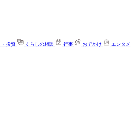
ー・投資
くらしの相談
行事
おでかけ
エンタメ