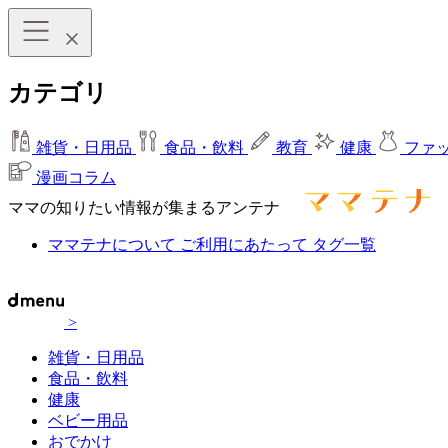
カテゴリ
雑貨・日用品
食品・飲料
教育
健康
ファ
漫画コラム
ママの知りたい情報が集まるアンテナ
ママテナについて
ご利用にあたって
タグ一覧
>
雑貨・日用品
食品・飲料
健康
ベビー用品
おでかけ