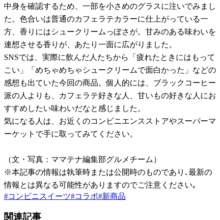
中身を確認するため、一部を小さめのグラスに注いでみまし
た。色合いは普通のカフェラテカラーに仕上がっている一
方、香りにはシュークリームっぽさが。甘みのある味わいを
連想させる香りが、あたり一面に広がりました。
SNSでは、実際に飲んだ人たちから「疲れたときにはもって
こい」「めちゃめちゃシュークリームで面白かった」などの
感想も出ていた今回の商品。個人的には、ブラックコーヒー
派の人よりも、カフェラテ好きな人、甘いもの好きな人にお
すすめしたい味わいだなと感じました。
気になる人は、お近くのコンビニエンスストアやスーパーマ
ーケットで手に取ってみてください。
（文・写真：ママテナ編集部グルメチーム）
※本記事の情報は執筆時または公開時のものであり､最新の
情報とは異なる可能性がありますのでご注意ください｡
#
コンビニスイーツ
#
コラボ
#
新商品
関連記事