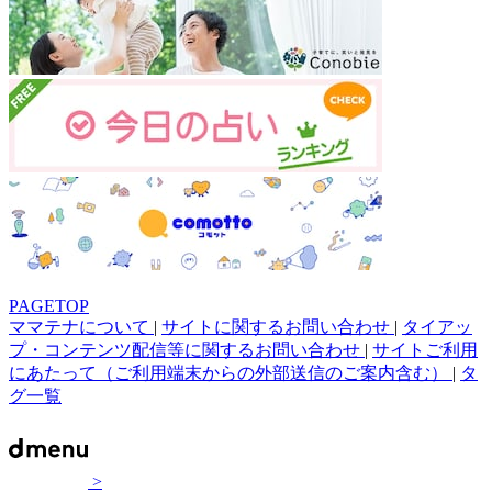
PAGETOP
ママテナについて
|
サイトに関するお問い合わせ
|
タイアッ
プ・コンテンツ配信等に関するお問い合わせ
|
サイトご利用
にあたって（ご利用端末からの外部送信のご案内含む）
|
タ
グ一覧
>