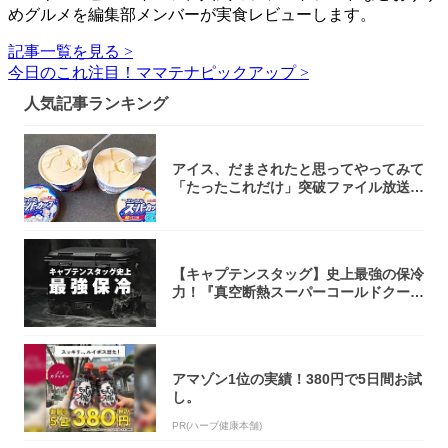
めグルメを編集部メンバーが実食レビューします。
記事一覧を見る >
今日のこれ注目！ママテナピックアップ >
人気記事ランキング
アイス、だまされたと思ってやってみて
「たったこれだけ」突破ファイル放送で
大注目！...
【キャプテンスタッグ】史上最強の保冷
力！『真空断熱スーパーコールドクーラ
ーボック...
アマゾン1位の実績！380円で5日間お試
し。
PR(ハーブ健康本舗)