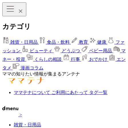
カテゴリ
雑貨・日用品
食品・飲料
教育
健康
ファ
ッション
ビューティ
どうぶつ
ベビー用品
マ
ネー・投資
くらしの相談
行事
おでかけ
エン
タメ
漫画コラム
ママの知りたい情報が集まるアンテナ
ママテナについて
ご利用にあたって
タグ一覧
>
雑貨・日用品