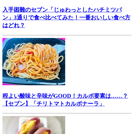
入手困難のセブン「じゅわっとしたハチミツパ
ン」3通りで食べ比べてみた！一番おいしい食べ方
はどれ？
程よい酸味と辛味がGOOD！カルボ要素は……？
【セブン】「チリトマトカルボナーラ」