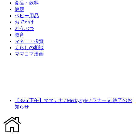
食品・飲料
健康
ベビー用品
おでかけ
どうぶつ
教育
マネー・投資
くらしの相談
ママコマ漫画
【8/26 正午】ママテナ / Merkystyle / ラナーヌ 終了のお
知らせ