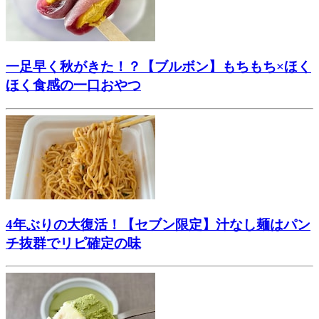
一足早く秋がきた！？【ブルボン】もちもち×ほく
ほく食感の一口おやつ
4年ぶりの大復活！【セブン限定】汁なし麺はパン
チ抜群でリピ確定の味