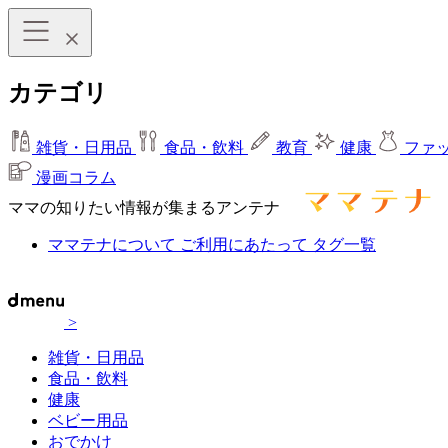
カテゴリ
雑貨・日用品
食品・飲料
教育
健康
ファ
漫画コラム
ママの知りたい情報が集まるアンテナ
ママテナについて
ご利用にあたって
タグ一覧
>
雑貨・日用品
食品・飲料
健康
ベビー用品
おでかけ