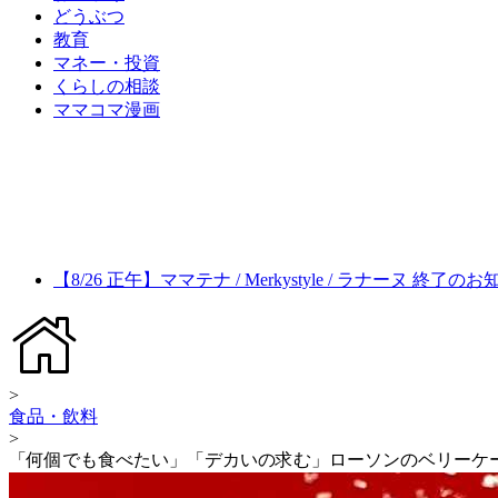
どうぶつ
教育
マネー・投資
くらしの相談
ママコマ漫画
【8/26 正午】ママテナ / Merkystyle / ラナーヌ 終了の
>
食品・飲料
>
「何個でも食べたい」「デカいの求む」ローソンのベリーケ