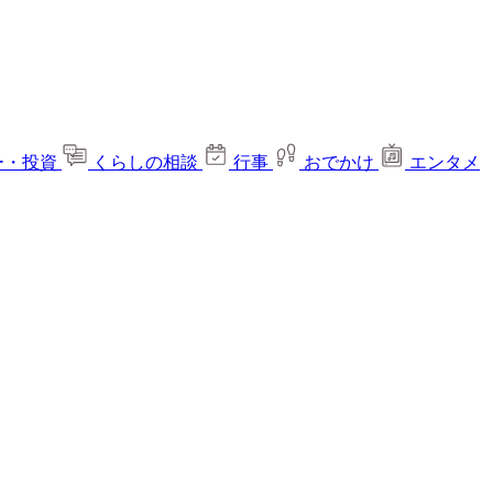
ー・投資
くらしの相談
行事
おでかけ
エンタメ