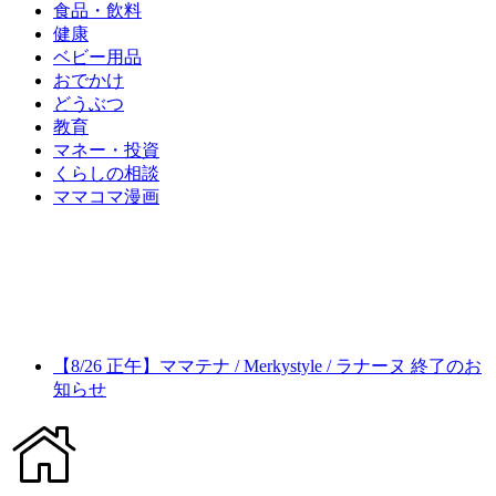
食品・飲料
健康
ベビー用品
おでかけ
どうぶつ
教育
マネー・投資
くらしの相談
ママコマ漫画
【8/26 正午】ママテナ / Merkystyle / ラナーヌ 終了のお
知らせ