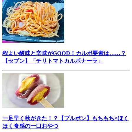
程よい酸味と辛味がGOOD！カルボ要素は……？
【セブン】「チリトマトカルボナーラ」
一足早く秋がきた！？【ブルボン】もちもち×ほく
ほく食感の一口おやつ