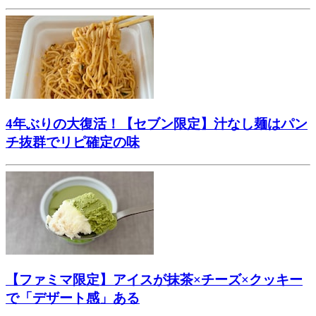
4年ぶりの大復活！【セブン限定】汁なし麺はパン
チ抜群でリピ確定の味
【ファミマ限定】アイスが抹茶×チーズ×クッキー
で「デザート感」ある