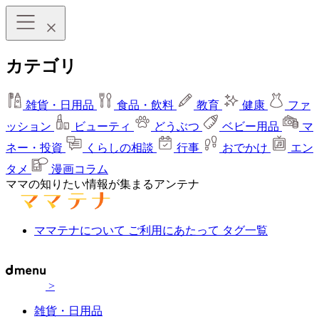
カテゴリ
雑貨・日用品
食品・飲料
教育
健康
ファ
ッション
ビューティ
どうぶつ
ベビー用品
マ
ネー・投資
くらしの相談
行事
おでかけ
エン
タメ
漫画コラム
ママの知りたい情報が集まるアンテナ
ママテナについて
ご利用にあたって
タグ一覧
>
雑貨・日用品