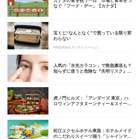
カナダの食を祝う一日 市場と食卓をつ
なぐ「フード・デー」【カナダ】
宝くじ“なんとなく”で買っている限り変
わらない
PR(合同会社デジタルファーム )
人気の「水光カラコン」で救急搬送も？
知らずに使うと危険な『失明リスク』と
医師が教...
虎ノ門ヒルズ：「アンダーズ 東京」ハ
ロウィンアフタヌーンティー＆スイーツ
コレクシ...
松江エクセルホテル東急：ホテルメイド
のこだわりスイーツ揃う「シャインマス