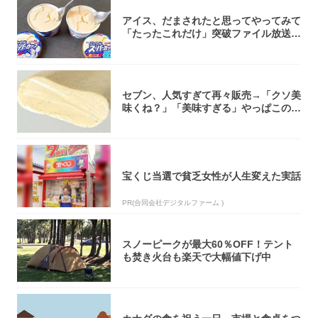
アイス、だまされたと思ってやってみて
「たったこれだけ」突破ファイル放送で
大注目！...
セブン、人気すぎて再々販売→「クソ美
味くね？」「美味すぎる」やっぱこのク
オリティ...
宝くじ当選で貧乏女性が人生変えた実話
PR(合同会社デジタルファーム )
スノーピークが最大60％OFF！テント
も焚き火台も楽天で大幅値下げ中