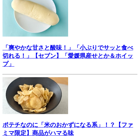
「爽やかな甘さと酸味！」「小ぶりでサッと食べ
切れる！」【セブン】「愛媛県産せとか＆ホイッ
プ」
ポテチなのに「米のおかずになる系」！？【ファ
ミマ限定】商品がハマる味