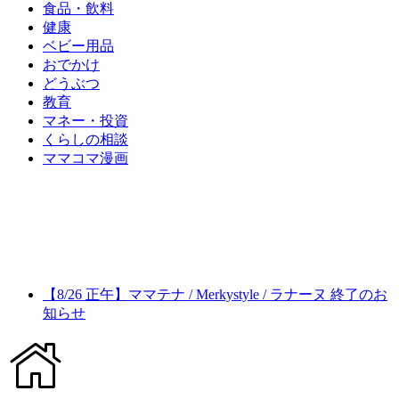
食品・飲料
健康
ベビー用品
おでかけ
どうぶつ
教育
マネー・投資
くらしの相談
ママコマ漫画
【8/26 正午】ママテナ / Merkystyle / ラナーヌ 終了のお
知らせ