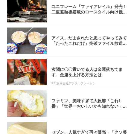
ユニフレーム『ファイアレイル』発売！
二重遮熱板搭載のロースタイル向け低型
焚き火台
アイス、だまされたと思ってやってみて
「たったこれだけ」突破ファイル放送で
大注目！...
玄関に〇〇置いてる人は金運落ちてま
す…金運を上げる方法とは
PR(合同会社デジタルファーム )
ファミマ、美味すぎて大反響「これ1
番」「世界一おいしいかも知れない」
「飲めそう」
セブン、人気すぎて再々販売→「クソ美