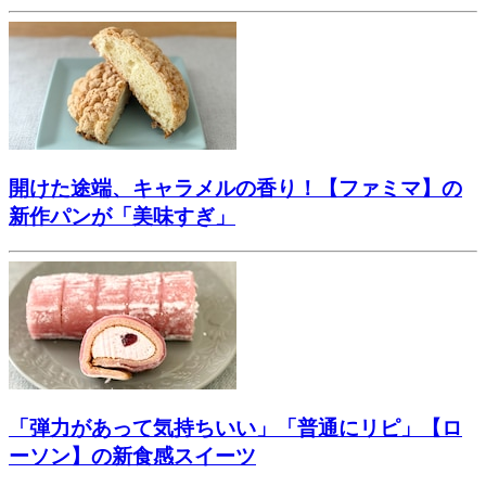
開けた途端、キャラメルの香り！【ファミマ】の
新作パンが「美味すぎ」
「弾力があって気持ちいい」「普通にリピ」【ロ
ーソン】の新食感スイーツ