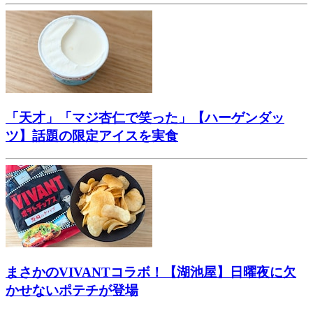
「天才」「マジ杏仁で笑った」【ハーゲンダッ
ツ】話題の限定アイスを実食
まさかのVIVANTコラボ！【湖池屋】日曜夜に欠
かせないポテチが登場