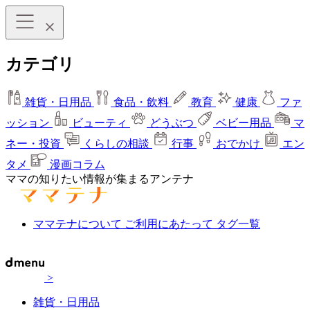
カテゴリ
雑貨・日用品
食品・飲料
教育
健康
ファ
ッション
ビューティ
どうぶつ
ベビー用品
マ
ネー・投資
くらしの相談
行事
おでかけ
エン
タメ
漫画コラム
ママの知りたい情報が集まるアンテナ
ママテナについて
ご利用にあたって
タグ一覧
>
雑貨・日用品