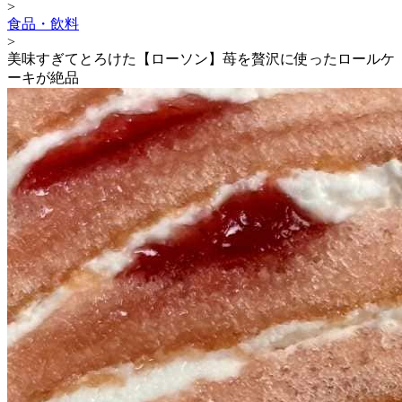
>
食品・飲料
>
美味すぎてとろけた【ローソン】苺を贅沢に使ったロールケ
ーキが絶品