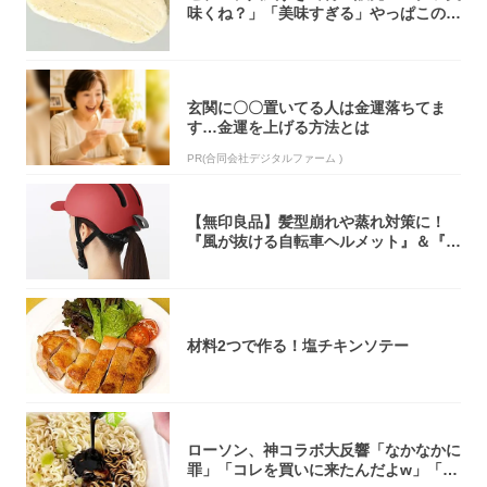
味くね？」「美味すぎる」やっぱこのク
オリティ...
玄関に〇〇置いてる人は金運落ちてま
す…金運を上げる方法とは
PR(合同会社デジタルファーム )
【無印良品】髪型崩れや蒸れ対策に！
『風が抜ける自転車ヘルメット』＆『2
0型自転車...
材料2つで作る！塩チキンソテー
ローソン、神コラボ大反響「なかなかに
罪」「コレを買いに来たんだよw」「３