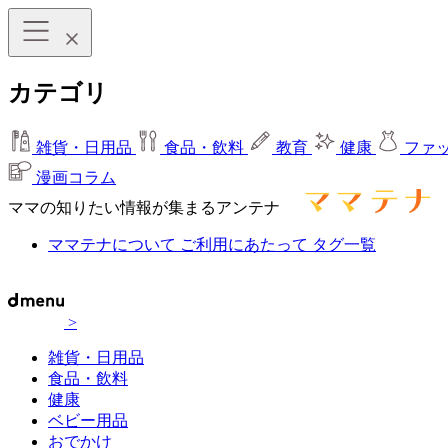
カテゴリ
雑貨・日用品
食品・飲料
教育
健康
ファ
漫画コラム
ママの知りたい情報が集まるアンテナ
ママテナについて
ご利用にあたって
タグ一覧
>
雑貨・日用品
食品・飲料
健康
ベビー用品
おでかけ