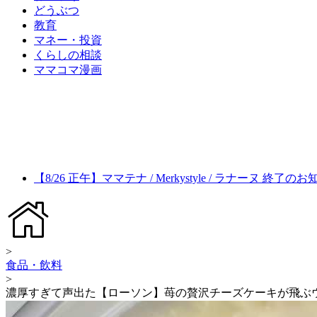
どうぶつ
教育
マネー・投資
くらしの相談
ママコマ漫画
【8/26 正午】ママテナ / Merkystyle / ラナーヌ 終了の
>
食品・飲料
>
濃厚すぎて声出た【ローソン】苺の贅沢チーズケーキが飛ぶ