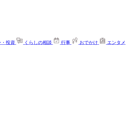
ー・投資
くらしの相談
行事
おでかけ
エンタメ