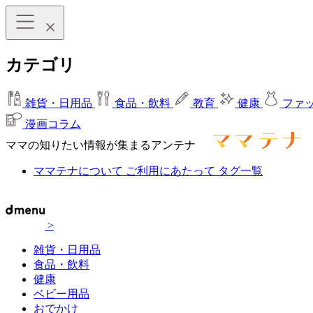
カテゴリ
雑貨・日用品
食品・飲料
教育
健康
ファ
漫画コラム
ママの知りたい情報が集まるアンテナ
ママテナについて
ご利用にあたって
タグ一覧
>
雑貨・日用品
食品・飲料
健康
ベビー用品
おでかけ