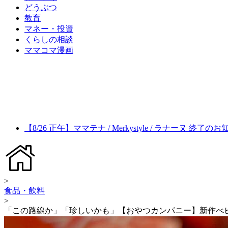
どうぶつ
教育
マネー・投資
くらしの相談
ママコマ漫画
【8/26 正午】ママテナ / Merkystyle / ラナーヌ 終了の
>
食品・飲料
>
「この路線か」「珍しいかも」【おやつカンパニー】新作べ