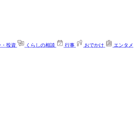
ー・投資
くらしの相談
行事
おでかけ
エンタメ