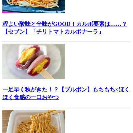
程よい酸味と辛味がGOOD！カルボ要素は……？
【セブン】「チリトマトカルボナーラ」
一足早く秋がきた！？【ブルボン】もちもち×ほく
ほく食感の一口おやつ