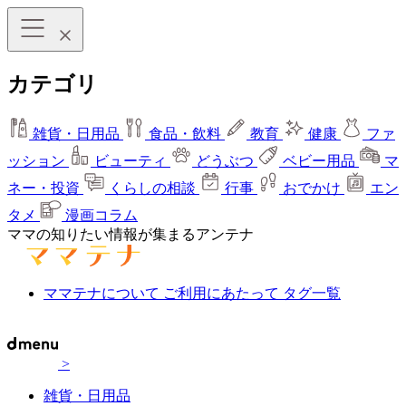
カテゴリ
雑貨・日用品
食品・飲料
教育
健康
ファ
ッション
ビューティ
どうぶつ
ベビー用品
マ
ネー・投資
くらしの相談
行事
おでかけ
エン
タメ
漫画コラム
ママの知りたい情報が集まるアンテナ
ママテナについて
ご利用にあたって
タグ一覧
>
雑貨・日用品