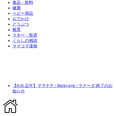
食品・飲料
健康
ベビー用品
おでかけ
どうぶつ
教育
マネー・投資
くらしの相談
ママコマ漫画
【8/26 正午】ママテナ / Merkystyle / ラナーヌ 終了のお
知らせ