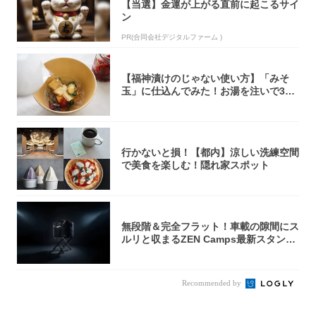
【当選】金運が上がる直前に起こるサイ
ン
PR(合同会社デジタルファーム )
【福神漬けのじゃない使い方】「みそ
玉」に仕込んでみた！お湯を注いで30
秒で…朝の...
行かないと損！【都内】涼しい洗練空間
で美食を楽しむ！隠れ家スポット
無段階＆完全フラット！車載の隙間にス
ルリと収まるZEN Camps最新スタンド
が...
Recommended by