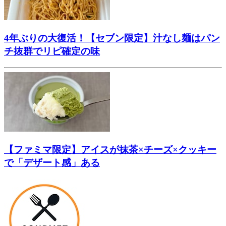
4年ぶりの大復活！【セブン限定】汁なし麺はパン
チ抜群でリピ確定の味
【ファミマ限定】アイスが抹茶×チーズ×クッキー
で「デザート感」ある