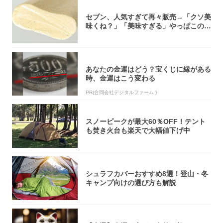
セブン、人気すぎて再々販売→「クソ美
味くね？」「美味すぎる」やっぱこのク
オリティ...
あなたの金運はどう？宝くじに縁がある
時、金運はこう変わる
PR(合同会社デジタルファーム )
スノーピークが最大60％OFF！テント
も焚き火台も楽天で大幅値下げ中
シュラフカバーおすすめ8選！登山・冬
キャンプ向けの選び方も解説