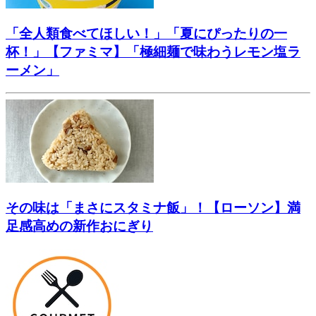
「全人類食べてほしい！」「夏にぴったりの一
杯！」【ファミマ】「極細麺で味わうレモン塩ラ
ーメン」
その味は「まさにスタミナ飯」！【ローソン】満
足感高めの新作おにぎり