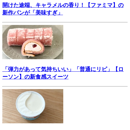
開けた途端、キャラメルの香り！【ファミマ】の
新作パンが「美味すぎ」
「弾力があって気持ちいい」「普通にリピ」【ロ
ーソン】の新食感スイーツ