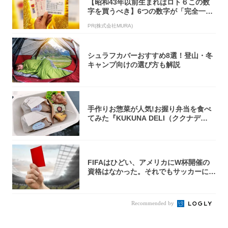
【昭和43年以前生まれはロト６この数
字を買うべき】6つの数字が「完全一
致」する方...
PR(株式会社MURA)
シュラフカバーおすすめ8選！登山・冬
キャンプ向けの選び方も解説
手作りお惣菜が人気!お握り弁当を食べ
てみた『KUKUNA DELI（ククナデ
リ）...
FIFAはひどい、アメリカにW杯開催の
資格はなかった。それでもサッカーには
夢があ...
Recommended by