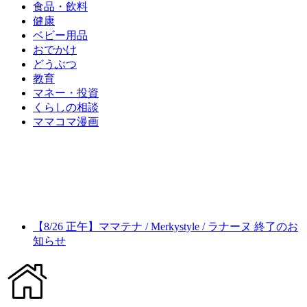
食品・飲料
健康
ベビー用品
おでかけ
どうぶつ
教育
マネー・投資
くらしの相談
ママコマ漫画
【8/26 正午】ママテナ / Merkystyle / ラナーヌ 終了のお
知らせ