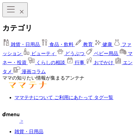
カテゴリ
雑貨・日用品
食品・飲料
教育
健康
ファ
ッション
ビューティ
どうぶつ
ベビー用品
マ
ネー・投資
くらしの相談
行事
おでかけ
エン
タメ
漫画コラム
ママの知りたい情報が集まるアンテナ
ママテナについて
ご利用にあたって
タグ一覧
>
雑貨・日用品