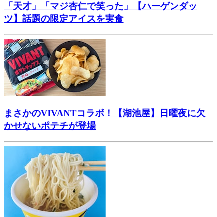
「天才」「マジ杏仁で笑った」【ハーゲンダッ
ツ】話題の限定アイスを実食
まさかのVIVANTコラボ！【湖池屋】日曜夜に欠
かせないポテチが登場