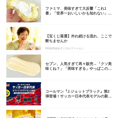
ファミマ、美味すぎて大反響「これ1
番」「世界一おいしいかも知れない」
「飲めそう」
【宝くじ落選】外れ続ける流れ、ここで
断ちませんか
PR(合同会社デジタルファーム )
セブン、人気すぎて再々販売→「クソ美
味くね？」「美味すぎる」やっぱこのク
オリティ...
コールマン『J.ジェットブラック』第2
弾登場！サッカー日本代表モデルの新作
5アイ...