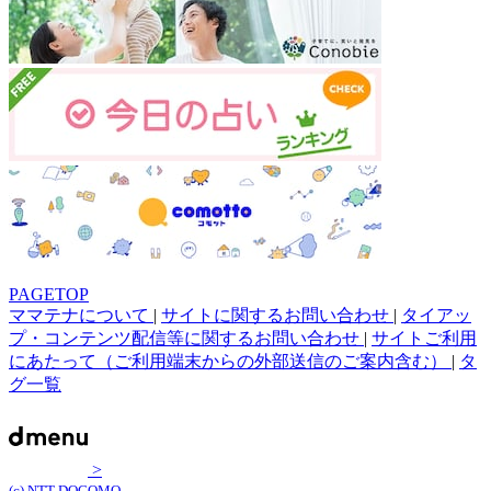
PAGETOP
ママテナについて
|
サイトに関するお問い合わせ
|
タイアッ
プ・コンテンツ配信等に関するお問い合わせ
|
サイトご利用
にあたって（ご利用端末からの外部送信のご案内含む）
|
タ
グ一覧
>
(c) NTT DOCOMO