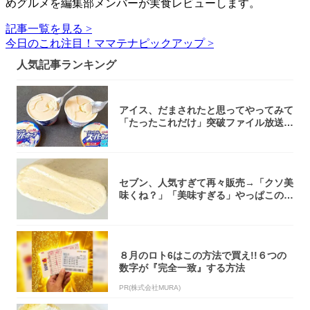
めグルメを編集部メンバーが実食レビューします。
記事一覧を見る >
今日のこれ注目！ママテナピックアップ >
人気記事ランキング
アイス、だまされたと思ってやってみて
「たったこれだけ」突破ファイル放送で
大注目！...
セブン、人気すぎて再々販売→「クソ美
味くね？」「美味すぎる」やっぱこのク
オリティ...
８月のロト6はこの方法で買え!!６つの
数字が『完全一致』する方法
PR(株式会社MURA)