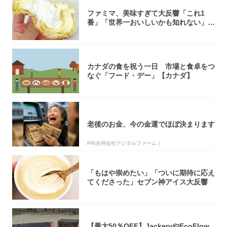
ファミマ、美味すぎて大反響「これ1
番」「世界一おいしいかも知れない」
「飲めそう」
カナダの食を祝う一日 市場と食卓をつ
なぐ「フード・デー」【カナダ】
老後のお金、今の金運でほぼ決まります
PR(合同会社デジタルファーム )
「もはや崇めたい」「ついに期待に応え
てくださった」セブン神アイス大反響
【最大50％OFF】JackeryやEcoFlow