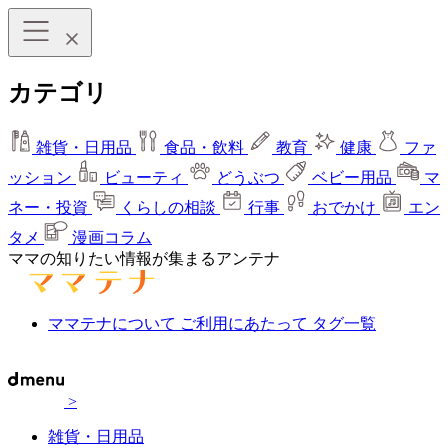
カテゴリ
雑貨・日用品
食品・飲料
教育
健康
ファ
ッション
ビューティ
どうぶつ
ベビー用品
マ
ネー・投資
くらしの相談
行事
おでかけ
エン
タメ
漫画コラム
ママの知りたい情報が集まるアンテナ
ママテナについて
ご利用にあたって
タグ一覧
>
雑貨・日用品