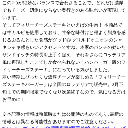
この2つが絶妙なバランスで合わさることで、どれだけ濃厚
でもチーズ一辺倒にならない奥行きのある味わいが実現して
います。
そしてフィリーチーズステーキといえばの牛肉！ 本商品で
は牛カルビを使用しており、甘辛な味付けと程よく脂身を感
じるぷるんとした食感がグッド◎ グリルドオニオンのシャ
キシャキ感もいいアクセントですね。本家のパンチの効いた
サンドイッチの特長を上手く捉え、それをさらにロッテリア
風に再現したここでしか食べられない「ハンバーガー版のフ
ィリーチーズステーキ」になっている気がしました。
寒い時期にぴったりな濃厚チーズが楽しめる「フィリーチー
ズステーキバーガー」は全国のロッテリアで販売中。2月下
旬までの期間限定でなくなり次第終了なので、気になる方は
お早めに！
※本記事の情報は執筆時または公開時のものであり､最新の
情報とは異なる可能性がありますのでご注意ください｡