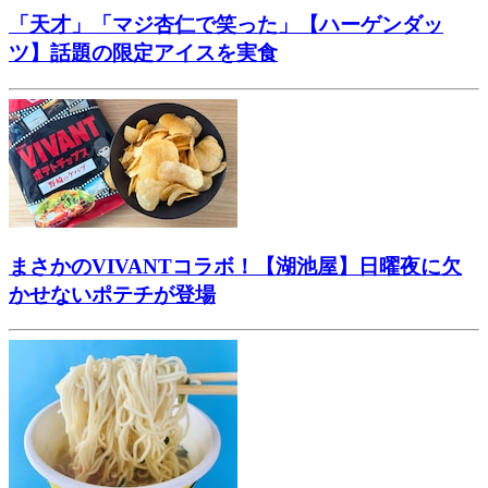
「天才」「マジ杏仁で笑った」【ハーゲンダッ
ツ】話題の限定アイスを実食
まさかのVIVANTコラボ！【湖池屋】日曜夜に欠
かせないポテチが登場