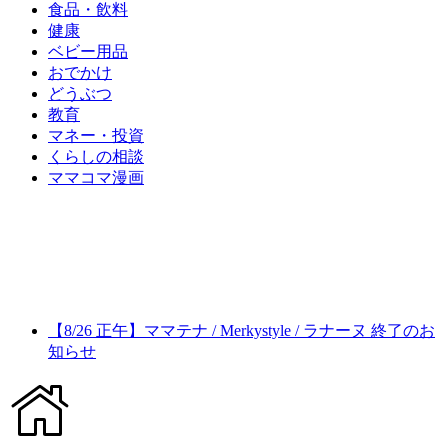
食品・飲料
健康
ベビー用品
おでかけ
どうぶつ
教育
マネー・投資
くらしの相談
ママコマ漫画
【8/26 正午】ママテナ / Merkystyle / ラナーヌ 終了のお
知らせ