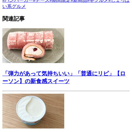
#
ハンバーガー
#
チーズ
#
期間限定
#
新商品
#
冬グルメ
#
しょっぱ
い系グルメ
関連記事
「弾力があって気持ちいい」「普通にリピ」【ロ
ーソン】の新食感スイーツ