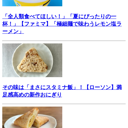
「全人類食べてほしい！」「夏にぴったりの一
杯！」【ファミマ】「極細麺で味わうレモン塩ラ
ーメン」
その味は「まさにスタミナ飯」！【ローソン】満
足感高めの新作おにぎり