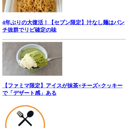
4年ぶりの大復活！【セブン限定】汁なし麺はパン
チ抜群でリピ確定の味
【ファミマ限定】アイスが抹茶×チーズ×クッキー
で「デザート感」ある