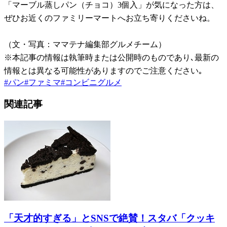
「マーブル蒸しパン（チョコ）3個入」が気になった方は、
ぜひお近くのファミリーマートへお立ち寄りくださいね。
（文・写真：ママテナ編集部グルメチーム）
※本記事の情報は執筆時または公開時のものであり､最新の
情報とは異なる可能性がありますのでご注意ください｡
#
パン
#
ファミマ
#
コンビニグルメ
関連記事
「天才的すぎる」とSNSで絶賛！スタバ「クッキ