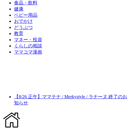
食品・飲料
健康
ベビー用品
おでかけ
どうぶつ
教育
マネー・投資
くらしの相談
ママコマ漫画
【8/26 正午】ママテナ / Merkystyle / ラナーヌ 終了のお
知らせ