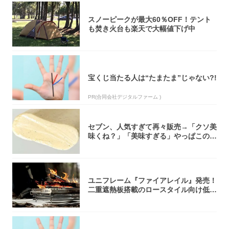
スノーピークが最大60％OFF！テント
も焚き火台も楽天で大幅値下げ中
宝くじ当たる人は“たまたま”じゃない?!
PR(合同会社デジタルファーム )
セブン、人気すぎて再々販売→「クソ美
味くね？」「美味すぎる」やっぱこのク
オリティ...
ユニフレーム『ファイアレイル』発売！
二重遮熱板搭載のロースタイル向け低型
焚き火台