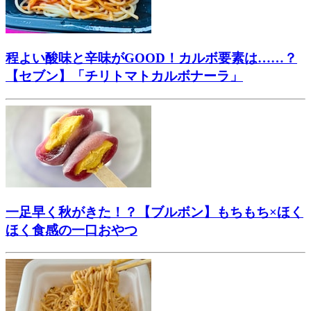
程よい酸味と辛味がGOOD！カルボ要素は……？
【セブン】「チリトマトカルボナーラ」
一足早く秋がきた！？【ブルボン】もちもち×ほく
ほく食感の一口おやつ