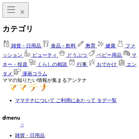
カテゴリ
雑貨・日用品
食品・飲料
教育
健康
ファ
ッション
ビューティ
どうぶつ
ベビー用品
マ
ネー・投資
くらしの相談
行事
おでかけ
エン
タメ
漫画コラム
ママの知りたい情報が集まるアンテナ
ママテナについて
ご利用にあたって
タグ一覧
>
雑貨・日用品