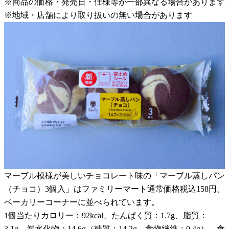
※商品の価格・発売日・仕様等が一部異なる場合があります
※地域・店舗により取り扱いの無い場合があります
マーブル模様が美しいチョコレート味の「マーブル蒸しパン
（チョコ）3個入」はファミリーマート通常価格税込158円。
ベーカリーコーナーに並べられています。
1個当たりカロリー：92kcal、たんぱく質：1.7g、脂質：
3.1g、炭水化物：14.6g（糖質：14.2g、食物繊維：0.4g）、食