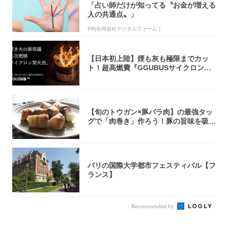
「占い師だけが知ってる〝お金が増える
人の共通点〟」
PR(合同会社デジタルファーム )
【日本初上陸】煙も灰も極限までカッ
ト！超高燃費『GGUBUSサイクロン焚
火台』が...
【旬のトウガン×豚バラ肉】の最強タッ
グで「肉巻き」作ろう！豚の旨味を吸い
尽くした...
パリの国際大学都市フェスティバル【フ
ランス】
Recommended by