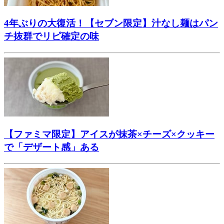
4年ぶりの大復活！【セブン限定】汁なし麺はパン
チ抜群でリピ確定の味
【ファミマ限定】アイスが抹茶×チーズ×クッキー
で「デザート感」ある