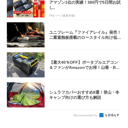
アマゾン1位の実績！380円で5日間お試
し。
PR(ハーブ健康本舗)
ユニフレーム『ファイアレイル』発売！
二重遮熱板搭載のロースタイル向け低型
焚き火台
【最大40％OFF】ポータブルエアコン
＆ファンがAmazonでお得！山善・Bo
u...
シュラフカバーおすすめ8選！登山・冬
キャンプ向けの選び方も解説
Recommended by