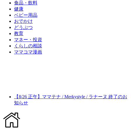
食品・飲料
健康
ベビー用品
おでかけ
どうぶつ
教育
マネー・投資
くらしの相談
ママコマ漫画
【8/26 正午】ママテナ / Merkystyle / ラナーヌ 終了のお
知らせ