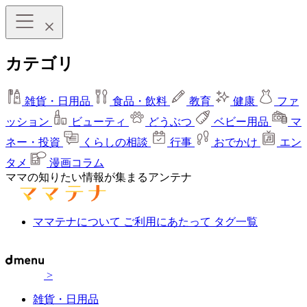
カテゴリ
雑貨・日用品
食品・飲料
教育
健康
ファ
ッション
ビューティ
どうぶつ
ベビー用品
マ
ネー・投資
くらしの相談
行事
おでかけ
エン
タメ
漫画コラム
ママの知りたい情報が集まるアンテナ
ママテナについて
ご利用にあたって
タグ一覧
>
雑貨・日用品