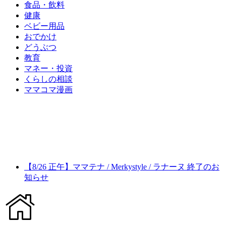
食品・飲料
健康
ベビー用品
おでかけ
どうぶつ
教育
マネー・投資
くらしの相談
ママコマ漫画
【8/26 正午】ママテナ / Merkystyle / ラナーヌ 終了のお
知らせ