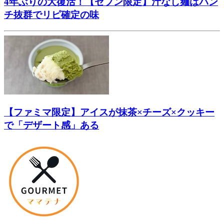
4年ぶりの大復活！【セブン限定】汁なし麺はパン
チ抜群でリピ確定の味
【ファミマ限定】アイスが抹茶×チーズ×クッキー
で「デザート感」ある