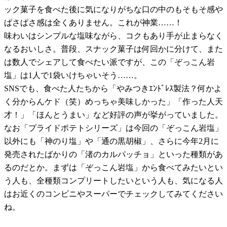
ック菓子を食べた後に気になりがちな口の中のもそもそ感や
ぱさぱさ感は全くありません。これが神業……！
味わいはシンプルな塩味ながら、コクもあり手が止まらなく
なるおいしさ。普段、スナック菓子は何回かに分けて、また
は数人でシェアして食べたい派ですが、この「ぞっこん岩
塩」は1人で1袋いけちゃいそう……。
SNSでも、食べた人たちから「やみつきｴﾝﾄﾞﾚｽ製法？何かよ
く分からんケド（笑）めっちゃ美味しかった」「作った人天
才！」「ほんとうまい」など好評の声が挙がっていました。
なお「プライドポテトシリーズ」は今回の「ぞっこん岩塩」
以外にも「神のり塩」や「通の黒胡椒」、さらに今年2月に
発売されたばかりの「渚のカルパッチョ」といった種類があ
るのだとか。まずは「ぞっこん岩塩」から食べてみたいとい
う人も、全種類コンプリートしたいという人も、気になる人
はお近くのコンビニやスーパーでチェックしてみてください
ね。