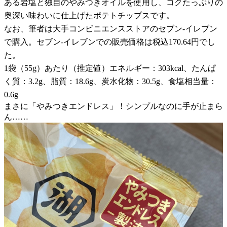
ある岩塩と独自のやみつきオイルを使用し、コクたっぷりの
奥深い味わいに仕上げたポテトチップスです。
なお、筆者は大手コンビニエンスストアのセブン-イレブン
で購入。セブン-イレブンでの販売価格は税込170.64円でし
た。
1袋（55g）あたり（推定値）エネルギー：303kcal、たんぱ
く質：3.2g、脂質：18.6g、炭水化物：30.5g、食塩相当量：
0.6g
まさに「やみつきエンドレス」！シンプルなのに手が止まら
ん……