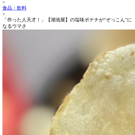
>
食品・飲料
>
「作った人天才！」【湖池屋】の塩味ポテチが“ぞっこん”に
なるウマさ