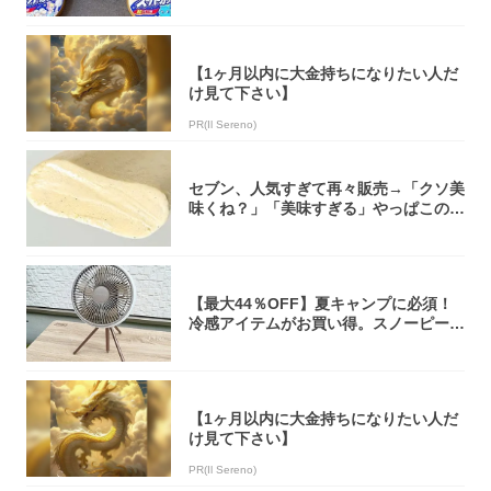
【1ヶ月以内に大金持ちになりたい人だ
け見て下さい】
PR(Il Sereno)
セブン、人気すぎて再々販売→「クソ美
味くね？」「美味すぎる」やっぱこのク
オリティ...
【最大44％OFF】夏キャンプに必須！
冷感アイテムがお買い得。スノーピー
ク・ロゴ...
【1ヶ月以内に大金持ちになりたい人だ
け見て下さい】
PR(Il Sereno)