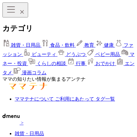
カテゴリ
雑貨・日用品
食品・飲料
教育
健康
ファ
ッション
ビューティ
どうぶつ
ベビー用品
マ
ネー・投資
くらしの相談
行事
おでかけ
エン
タメ
漫画コラム
ママの知りたい情報が集まるアンテナ
ママテナについて
ご利用にあたって
タグ一覧
>
雑貨・日用品