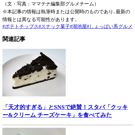
（文・写真：ママテナ編集部グルメチーム）
※本記事の情報は執筆時または公開時のものであり､最新の
情報とは異なる可能性があります。
#
ポテトチップス
#
スナック菓子
#
湖池屋
#
しょっぱい系グルメ
関連記事
「天才的すぎる」とSNSで絶賛！スタバ「クッキ
ー&クリーム チーズケーキ」を食べてみた