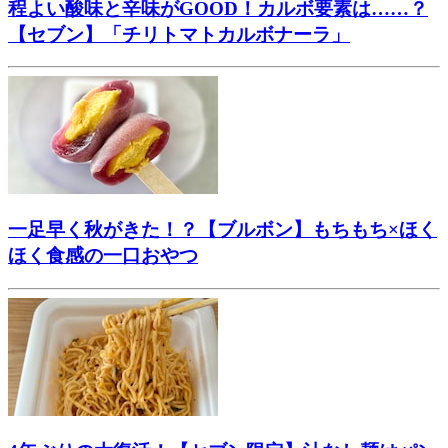
程よい酸味と辛味がGOOD！カルボ要素は……？
【セブン】「チリトマトカルボナーラ」
一足早く秋がきた！？【ブルボン】もちもち×ほく
ほく食感の一口おやつ