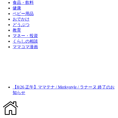
食品・飲料
健康
ベビー用品
おでかけ
どうぶつ
教育
マネー・投資
くらしの相談
ママコマ漫画
【8/26 正午】ママテナ / Merkystyle / ラナーヌ 終了のお
知らせ