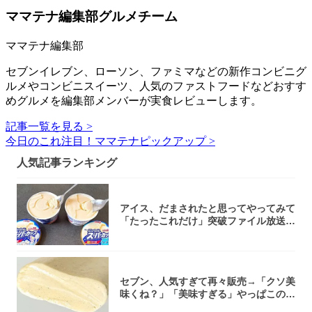
ママテナ編集部グルメチーム
ママテナ編集部
セブンイレブン、ローソン、ファミマなどの新作コンビニグ
ルメやコンビニスイーツ、人気のファストフードなどおすす
めグルメを編集部メンバーが実食レビューします。
記事一覧を見る >
今日のこれ注目！ママテナピックアップ >
人気記事ランキング
アイス、だまされたと思ってやってみて
「たったこれだけ」突破ファイル放送で
大注目！...
セブン、人気すぎて再々販売→「クソ美
味くね？」「美味すぎる」やっぱこのク
オリティ...