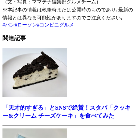
（文・写真：ママテナ編集部グルメチーム）
※本記事の情報は執筆時または公開時のものであり､最新の
情報とは異なる可能性がありますのでご注意ください｡
#
パン
#
ローソン
#
コンビニグルメ
関連記事
「天才的すぎる」とSNSで絶賛！スタバ「クッキ
ー&クリーム チーズケーキ」を食べてみた