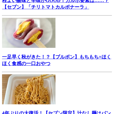
程よい酸味と辛味がGOOD！カルボ要素は……？
【セブン】「チリトマトカルボナーラ」
一足早く秋がきた！？【ブルボン】もちもち×ほく
ほく食感の一口おやつ
4年ぶりの大復活！【セブン限定】汁なし麺はパン