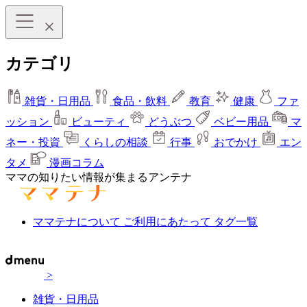
カテゴリ
雑貨・日用品
食品・飲料
教育
健康
ファ
ッション
ビューティ
どうぶつ
ベビー用品
マ
ネー・投資
くらしの相談
行事
おでかけ
エン
タメ
漫画コラム
ママの知りたい情報が集まるアンテナ
ママテナについて
ご利用にあたって
タグ一覧
>
雑貨・日用品