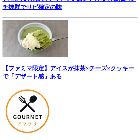
チ抜群でリピ確定の味
【ファミマ限定】アイスが抹茶×チーズ×クッキー
で「デザート感」ある