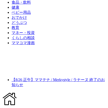
食品・飲料
健康
ベビー用品
おでかけ
どうぶつ
教育
マネー・投資
くらしの相談
ママコマ漫画
【8/26 正午】ママテナ / Merkystyle / ラナーヌ 終了のお
知らせ