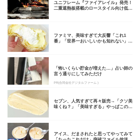
ユニフレーム『ファイアレイル』発売！
二重遮熱板搭載のロースタイル向け低型
焚き火台
ファミマ、美味すぎて大反響「これ1
番」「世界一おいしいかも知れない」
「飲めそう」
「怖いくらい貯金が増えた…」占い師の
言う通りにしてみただけ
PR(合同会社デジタルファーム )
セブン、人気すぎて再々販売→「クソ美
味くね？」「美味すぎる」やっぱこのク
オリティ...
アイス、だまされたと思ってやってみて
「たったこれだけ」突破ファイル放送で