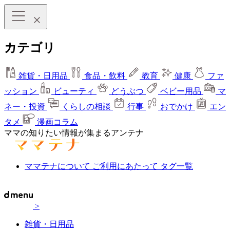
カテゴリ
雑貨・日用品
食品・飲料
教育
健康
ファ
ッション
ビューティ
どうぶつ
ベビー用品
マ
ネー・投資
くらしの相談
行事
おでかけ
エン
タメ
漫画コラム
ママの知りたい情報が集まるアンテナ
ママテナについて
ご利用にあたって
タグ一覧
>
雑貨・日用品