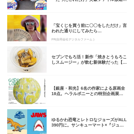
大注目！...
「宝くじを買う前に〇〇をしただけ」言
われた通りにしてみたら…
PR(合同会社デジタルファーム )
セブンでもろ活！新作「焼きとうもろこ
しスムージー」が飲む新体験だった【東
京の一部...
【銀座・和光】6名の作家による原画全
18点。ヘラルボニーとの特別企画展「G
OOD...
ゆるかわ恐竜とレトロなジョーズがALL
390円に。サンキューマート×『ジュラ
シッ...