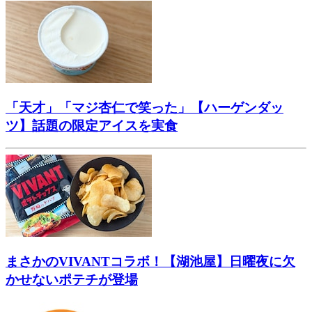
「天才」「マジ杏仁で笑った」【ハーゲンダッ
ツ】話題の限定アイスを実食
まさかのVIVANTコラボ！【湖池屋】日曜夜に欠
かせないポテチが登場