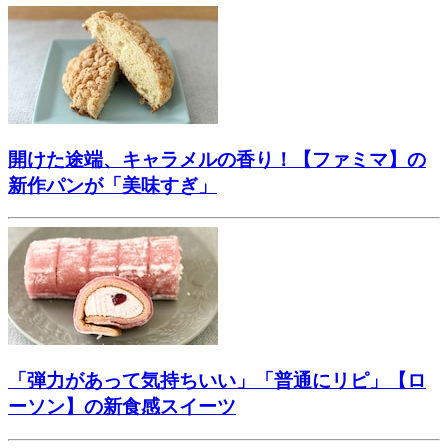
開けた途端、キャラメルの香り！【ファミマ】の
新作パンが「美味すぎ」
「弾力があって気持ちいい」「普通にリピ」【ロ
ーソン】の新食感スイーツ