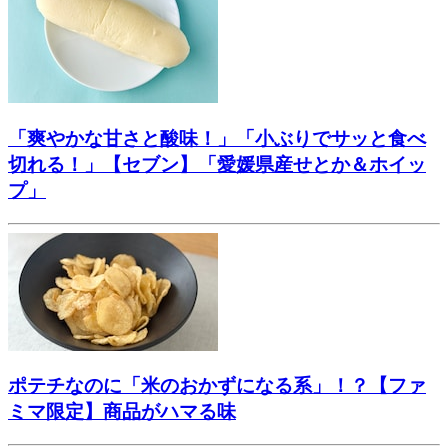
「爽やかな甘さと酸味！」「小ぶりでサッと食べ
切れる！」【セブン】「愛媛県産せとか＆ホイッ
プ」
ポテチなのに「米のおかずになる系」！？【ファ
ミマ限定】商品がハマる味