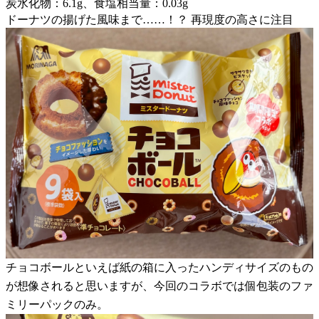
炭水化物：6.1g、食塩相当量：0.03g
ドーナツの揚げた風味まで……！？ 再現度の高さに注目
チョコボールといえば紙の箱に入ったハンディサイズのもの
が想像されると思いますが、今回のコラボでは個包装のファ
ミリーパックのみ。