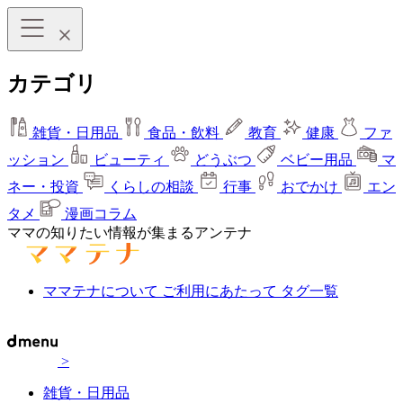
カテゴリ
雑貨・日用品
食品・飲料
教育
健康
ファ
ッション
ビューティ
どうぶつ
ベビー用品
マ
ネー・投資
くらしの相談
行事
おでかけ
エン
タメ
漫画コラム
ママの知りたい情報が集まるアンテナ
ママテナについて
ご利用にあたって
タグ一覧
>
雑貨・日用品