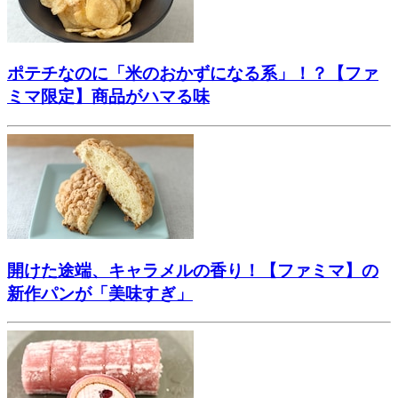
ポテチなのに「米のおかずになる系」！？【ファ
ミマ限定】商品がハマる味
開けた途端、キャラメルの香り！【ファミマ】の
新作パンが「美味すぎ」