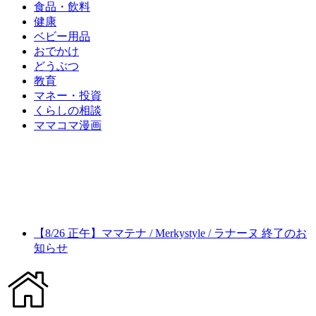
食品・飲料
健康
ベビー用品
おでかけ
どうぶつ
教育
マネー・投資
くらしの相談
ママコマ漫画
【8/26 正午】ママテナ / Merkystyle / ラナーヌ 終了のお
知らせ