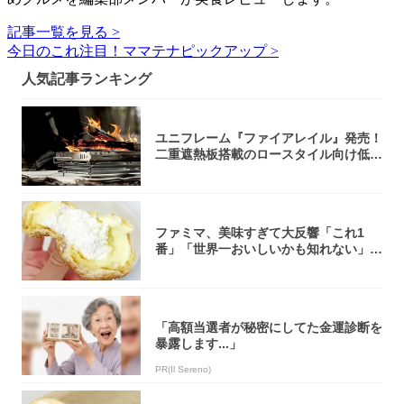
記事一覧を見る >
今日のこれ注目！ママテナピックアップ >
人気記事ランキング
ユニフレーム『ファイアレイル』発売！
二重遮熱板搭載のロースタイル向け低型
焚き火台
ファミマ、美味すぎて大反響「これ1
番」「世界一おいしいかも知れない」
「飲めそう」
「高額当選者が秘密にしてた金運診断を
暴露します...」
PR(Il Sereno)