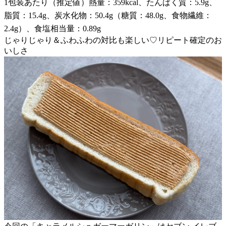
1包装あたり（推定値）熱量：359kcal、たんぱく質：5.9g、
脂質：15.4g、炭水化物：50.4g（糖質：48.0g、食物繊維：
2.4g）、食塩相当量：0.89g
じゃりじゃり＆ふわふわの対比も楽しい♡リピート確定のお
いしさ