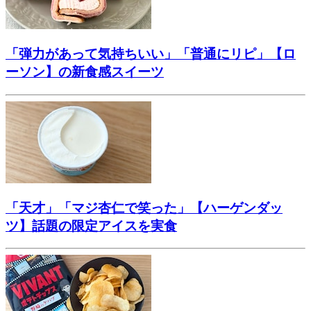
「弾力があって気持ちいい」「普通にリピ」【ロ
ーソン】の新食感スイーツ
「天才」「マジ杏仁で笑った」【ハーゲンダッ
ツ】話題の限定アイスを実食