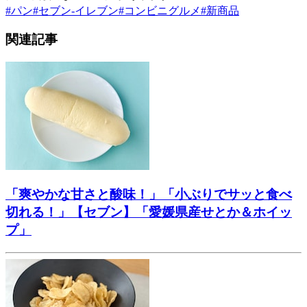
#
パン
#
セブン-イレブン
#
コンビニグルメ
#
新商品
関連記事
「爽やかな甘さと酸味！」「小ぶりでサッと食べ
切れる！」【セブン】「愛媛県産せとか＆ホイッ
プ」