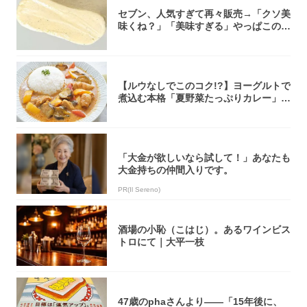
セブン、人気すぎて再々販売→「クソ美
味くね？」「美味すぎる」やっぱこのク
オリティ...
【ルウなしでこのコク!?】ヨーグルトで
煮込む本格「夏野菜たっぷりカレー」作
ってみ...
「大金が欲しいなら試して！」あなたも
大金持ちの仲間入りです。
PR(Il Sereno)
酒場の小恥（こはじ）。あるワインビス
トロにて｜大平一枝
47歳のphaさんより――「15年後に、