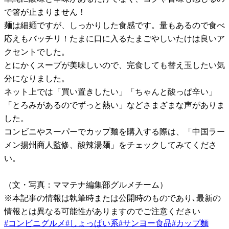
で箸が止まりません！
麺は細麺ですが、しっかりした食感です。量もあるので食べ
応えもバッチリ！たまに口に入るたまごやしいたけは良いア
クセントでした。
とにかくスープが美味しいので、完食しても替え玉したい気
分になりました。
ネット上では「買い置きしたい」「ちゃんと酸っぱ辛い」
「とろみがあるのでずっと熱い」などさまざまな声がありま
した。
コンビニやスーパーでカップ麺を購入する際は、「中国ラー
メン揚州商人監修、酸辣湯麺」をチェックしてみてくださ
い。
（文・写真：ママテナ編集部グルメチーム）
※本記事の情報は執筆時または公開時のものであり､最新の
情報とは異なる可能性がありますのでご注意ください
#
コンビニグルメ
#
しょっぱい系
#
サンヨー食品
#
カップ麵