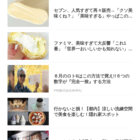
セブン、人気すぎて再々販売→「クソ美
味くね？」「美味すぎる」やっぱこのク
オリティ...
ファミマ、美味すぎて大反響「これ1
番」「世界一おいしいかも知れない」
「飲めそう」
８月のロト6はこの方法で買え!!６つの
数字が『完全一致』する方法
PR(株式会社MURA)
行かないと損！【都内】涼しい洗練空間
で美食を楽しむ！隠れ家スポット