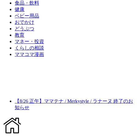
食品・飲料
健康
ベビー用品
おでかけ
どうぶつ
教育
マネー・投資
くらしの相談
ママコマ漫画
【8/26 正午】ママテナ / Merkystyle / ラナーヌ 終了のお
知らせ