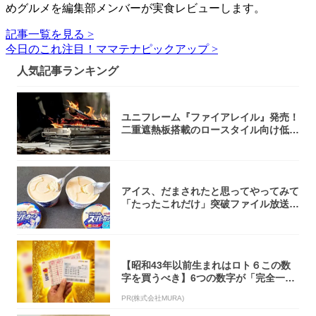
めグルメを編集部メンバーが実食レビューします。
記事一覧を見る >
今日のこれ注目！ママテナピックアップ >
人気記事ランキング
ユニフレーム『ファイアレイル』発売！
二重遮熱板搭載のロースタイル向け低型
焚き火台
アイス、だまされたと思ってやってみて
「たったこれだけ」突破ファイル放送で
大注目！...
【昭和43年以前生まれはロト６この数
字を買うべき】6つの数字が「完全一
致」する方...
PR(株式会社MURA)