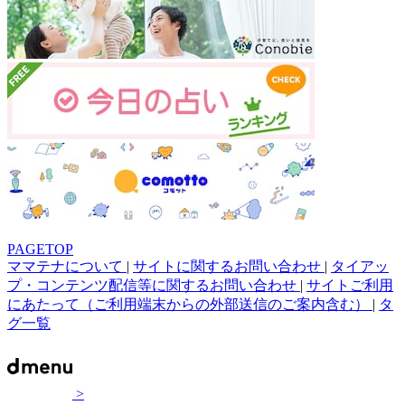
PAGETOP
ママテナについて
|
サイトに関するお問い合わせ
|
タイアッ
プ・コンテンツ配信等に関するお問い合わせ
|
サイトご利用
にあたって（ご利用端末からの外部送信のご案内含む）
|
タ
グ一覧
>