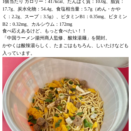
1個当たり カロリー：417kcal、たんぱく質：10.0g、脂質：
17.7g、炭水化物：54.4g、食塩相当量：5.7g（めん・かや
く：2.2g、スープ：3.5g）、ビタミンB1：0.35mg、ビタミン
B2：0.32mg、カルシウム：172mg
食べ応えあるけど、もっと食べたい！！
「中国ラーメン揚州商人監修、酸辣湯麺」を開封。
かやくは酸辣湯らしく、たまごはもちろん、しいたけなども
入っています。