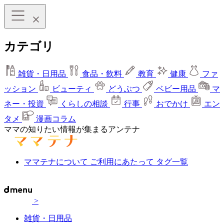
カテゴリ
雑貨・日用品
食品・飲料
教育
健康
ファ
ッション
ビューティ
どうぶつ
ベビー用品
マ
ネー・投資
くらしの相談
行事
おでかけ
エン
タメ
漫画コラム
ママの知りたい情報が集まるアンテナ
ママテナについて
ご利用にあたって
タグ一覧
>
雑貨・日用品