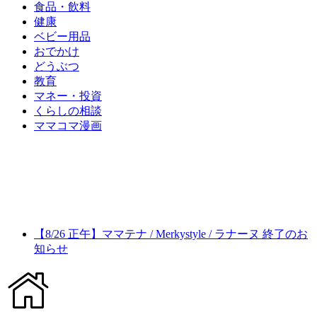
食品・飲料
健康
ベビー用品
おでかけ
どうぶつ
教育
マネー・投資
くらしの相談
ママコマ漫画
【8/26 正午】ママテナ / Merkystyle / ラナーヌ 終了のお
知らせ