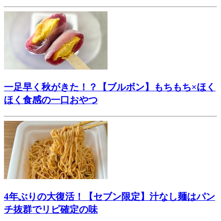
一足早く秋がきた！？【ブルボン】もちもち×ほく
ほく食感の一口おやつ
4年ぶりの大復活！【セブン限定】汁なし麺はパン
チ抜群でリピ確定の味