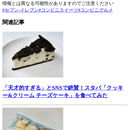
情報とは異なる可能性がありますのでご注意ください
#
セブン-イレブン
#
コンビニスイーツ
#
コンビニグルメ
関連記事
「天才的すぎる」とSNSで絶賛！スタバ「クッキ
ー&クリーム チーズケーキ」を食べてみた