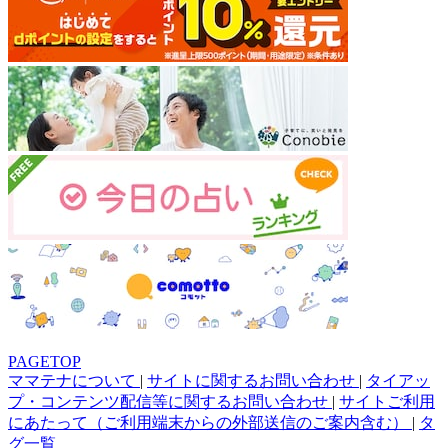
PAGETOP
ママテナについて
|
サイトに関するお問い合わせ
|
タイアッ
プ・コンテンツ配信等に関するお問い合わせ
|
サイトご利用
にあたって（ご利用端末からの外部送信のご案内含む）
|
タ
グ一覧