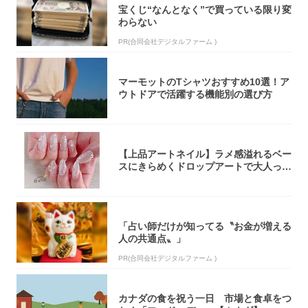
宝くじ“なんとなく”で買っている限り変
わらない
PR(合同会社デジタルファーム )
マーモットのTシャツおすすめ10選！ア
ウトドアで活躍する機能別の選び方
【上品アートネイル】ラメ感溢れるベー
スにきらめくドロップアートで大人っぽ
く！
「占い師だけが知ってる〝お金が増える
人の共通点〟」
PR(合同会社デジタルファーム )
カナダの食を祝う一日 市場と食卓をつ