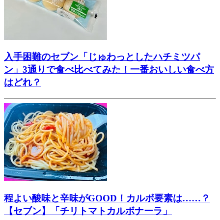
入手困難のセブン「じゅわっとしたハチミツパ
ン」3通りで食べ比べてみた！一番おいしい食べ方
はどれ？
程よい酸味と辛味がGOOD！カルボ要素は……？
【セブン】「チリトマトカルボナーラ」