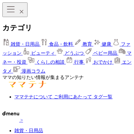
カテゴリ
雑貨・日用品
食品・飲料
教育
健康
ファ
ッション
ビューティ
どうぶつ
ベビー用品
マ
ネー・投資
くらしの相談
行事
おでかけ
エン
タメ
漫画コラム
ママの知りたい情報が集まるアンテナ
ママテナについて
ご利用にあたって
タグ一覧
>
雑貨・日用品