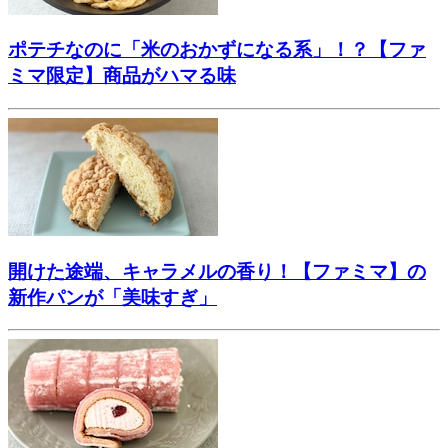
ポテチなのに「米のおかずになる系」！？【ファ
ミマ限定】商品がハマる味
開けた途端、キャラメルの香り！【ファミマ】の
新作パンが「美味すぎ」