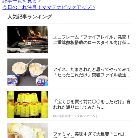
記事一覧を見る >
今日のこれ注目！ママテナピックアップ >
人気記事ランキング
ユニフレーム『ファイアレイル』発売！
二重遮熱板搭載のロースタイル向け低型
焚き火台
アイス、だまされたと思ってやってみて
「たったこれだけ」突破ファイル放送で
大注目！...
「宝くじを買う前に〇〇をしただけ」言
われた通りにしてみたら…
PR(合同会社デジタルファーム )
ファミマ、美味すぎて大反響「これ1