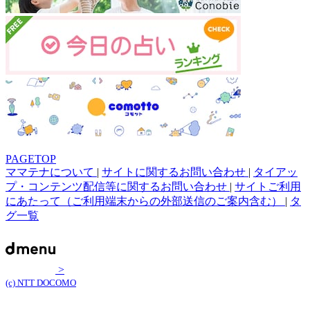
PAGETOP
ママテナについて
|
サイトに関するお問い合わせ
|
タイアッ
プ・コンテンツ配信等に関するお問い合わせ
|
サイトご利用
にあたって（ご利用端末からの外部送信のご案内含む）
|
タ
グ一覧
>
(c) NTT DOCOMO