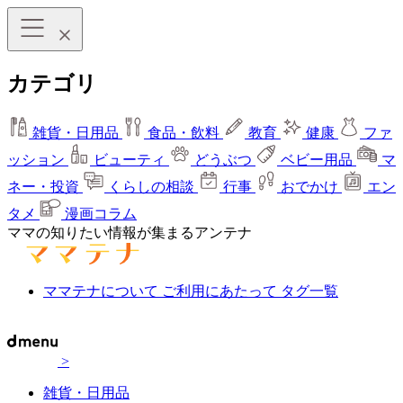
カテゴリ
雑貨・日用品
食品・飲料
教育
健康
ファ
ッション
ビューティ
どうぶつ
ベビー用品
マ
ネー・投資
くらしの相談
行事
おでかけ
エン
タメ
漫画コラム
ママの知りたい情報が集まるアンテナ
ママテナについて
ご利用にあたって
タグ一覧
>
雑貨・日用品