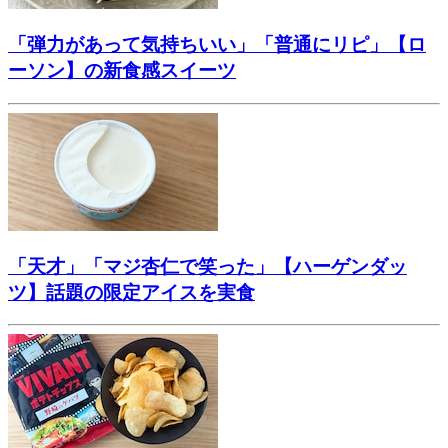
「弾力があって気持ちいい」「普通にリピ」【ロ
ーソン】の新食感スイーツ
「天才」「マジ杏仁で笑った」【ハーゲンダッ
ツ】話題の限定アイスを実食