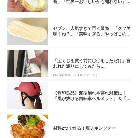
番」「世界一おいしいかも知れない」
「飲めそう」
セブン、人気すぎて再々販売→「クソ美
味くね？」「美味すぎる」やっぱこのク
オリティ...
「宝くじを買う前に〇〇をしただけ」言
われた通りにしてみたら…
PR(合同会社デジタルファーム )
【無印良品】髪型崩れや蒸れ対策に！
『風が抜ける自転車ヘルメット』＆『2
0型自転車...
材料2つで作る！塩チキンソテー