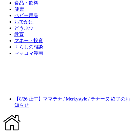
食品・飲料
健康
ベビー用品
おでかけ
どうぶつ
教育
マネー・投資
くらしの相談
ママコマ漫画
【8/26 正午】ママテナ / Merkystyle / ラナーヌ 終了のお
知らせ