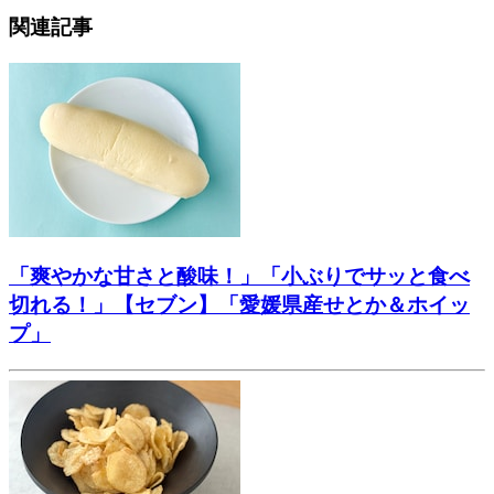
関連記事
「爽やかな甘さと酸味！」「小ぶりでサッと食べ
切れる！」【セブン】「愛媛県産せとか＆ホイッ
プ」