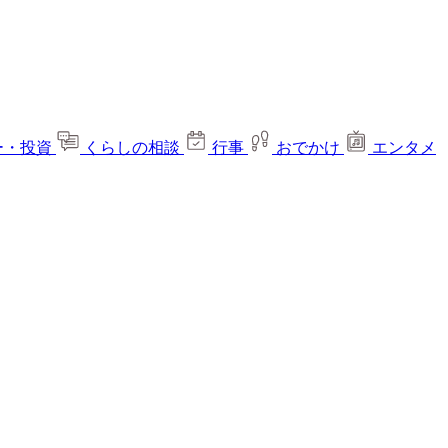
ー・投資
くらしの相談
行事
おでかけ
エンタメ