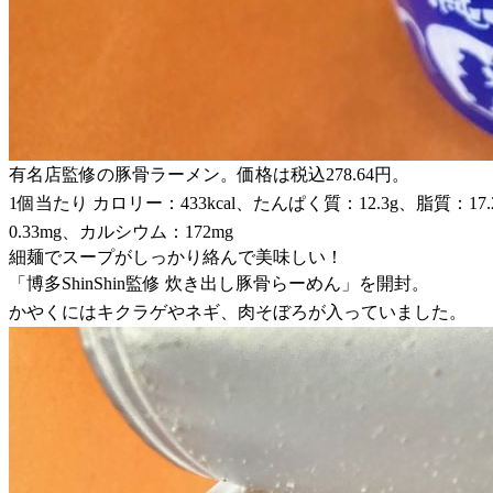
有名店監修の豚骨ラーメン。価格は税込278.64円。
1個当たり カロリー：433kcal、たんぱく質：12.3g、脂質：1
0.33mg、カルシウム：172mg
細麺でスープがしっかり絡んで美味しい！
「博多ShinShin監修 炊き出し豚骨らーめん」を開封。
かやくにはキクラゲやネギ、肉そぼろが入っていました。