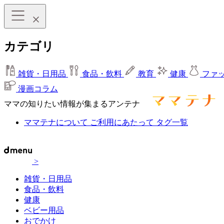
カテゴリ
雑貨・日用品
食品・飲料
教育
健康
ファ
漫画コラム
ママの知りたい情報が集まるアンテナ
ママテナについて
ご利用にあたって
タグ一覧
>
雑貨・日用品
食品・飲料
健康
ベビー用品
おでかけ