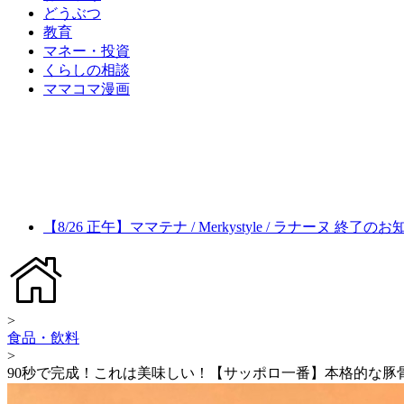
どうぶつ
教育
マネー・投資
くらしの相談
ママコマ漫画
【8/26 正午】ママテナ / Merkystyle / ラナーヌ 終了の
>
食品・飲料
>
90秒で完成！これは美味しい！【サッポロ一番】本格的な豚