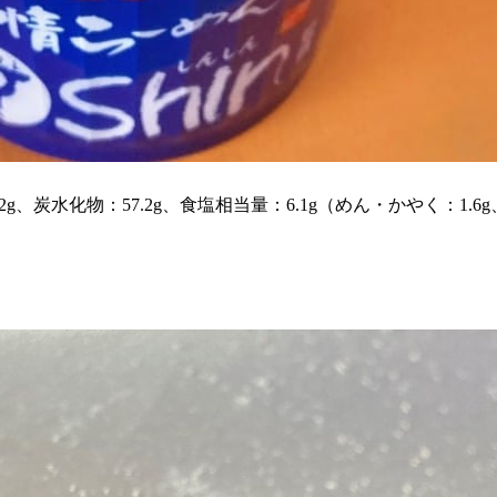
7.2g、炭水化物：57.2g、食塩相当量：6.1g（めん・かやく：1.6