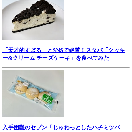
「天才的すぎる」とSNSで絶賛！スタバ「クッキ
ー&クリーム チーズケーキ」を食べてみた
入手困難のセブン「じゅわっとしたハチミツパ