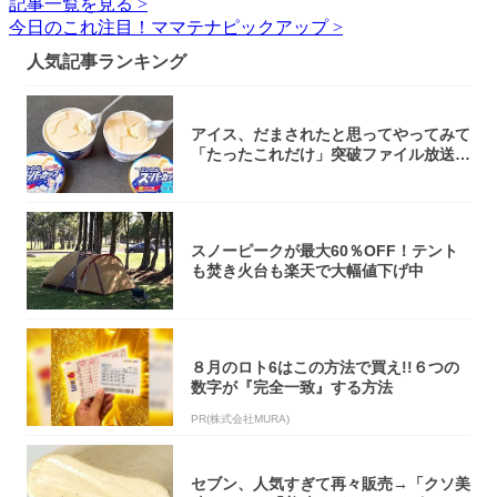
記事一覧を見る >
今日のこれ注目！ママテナピックアップ >
人気記事ランキング
アイス、だまされたと思ってやってみて
「たったこれだけ」突破ファイル放送で
大注目！...
スノーピークが最大60％OFF！テント
も焚き火台も楽天で大幅値下げ中
８月のロト6はこの方法で買え!!６つの
数字が『完全一致』する方法
PR(株式会社MURA)
セブン、人気すぎて再々販売→「クソ美