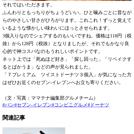
それではいただきます。
ふんわりともっちりがちょうどいい。ひと噛みごとに昔なが
らのやさしい甘さがひろがります。これこれ！ずっと覚えて
いるような懐かしい味わいにほっとさせられます。
3個入りなのでシェアするのもいいですね。価格は118円（税
抜）から128円（税抜）となりましたが、それでもかなり良
心的で神コスパなのもうれしいポイントです。
ネット上では「死ぬほど好き」「探し回った」「リベイクす
るとばかうま」などの声が見られました。
「７プレミアム ツイストドーナツ３個入」が気になった方
はぜひお近くのセブン-イレブンへお立ち寄りください。
（文・写真：ママテナ編集部グルメチーム）
#
パン
#
セブン-イレブン
#
コンビニグルメ
#
ドーナツ
関連記事