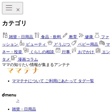
カテゴリ
雑貨・日用品
食品・飲料
教育
健康
ファ
ッション
ビューティ
どうぶつ
ベビー用品
マ
ネー・投資
くらしの相談
行事
おでかけ
エン
タメ
漫画コラム
ママの知りたい情報が集まるアンテナ
ママテナについて
ご利用にあたって
タグ一覧
>
雑貨・日用品