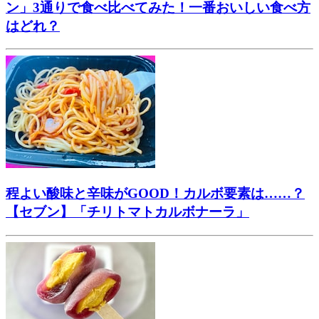
ン」3通りで食べ比べてみた！一番おいしい食べ方
はどれ？
程よい酸味と辛味がGOOD！カルボ要素は……？
【セブン】「チリトマトカルボナーラ」