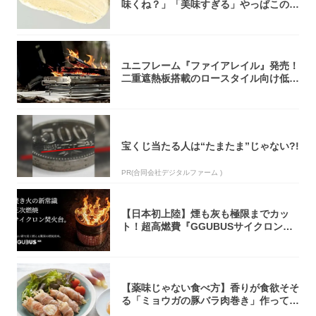
味くね？」「美味すぎる」やっぱこのク
オリティ...
ユニフレーム『ファイアレイル』発売！
二重遮熱板搭載のロースタイル向け低型
焚き火台
宝くじ当たる人は“たまたま”じゃない?!
PR(合同会社デジタルファーム )
【日本初上陸】煙も灰も極限までカッ
ト！超高燃費『GGUBUSサイクロン焚
火台』が...
【薬味じゃない食べ方】香りが食欲そそ
る「ミョウガの豚バラ肉巻き」作ってみ
た！辛み...