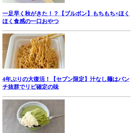
一足早く秋がきた！？【ブルボン】もちもち×ほく
ほく食感の一口おやつ
4年ぶりの大復活！【セブン限定】汁なし麺はパン
チ抜群でリピ確定の味