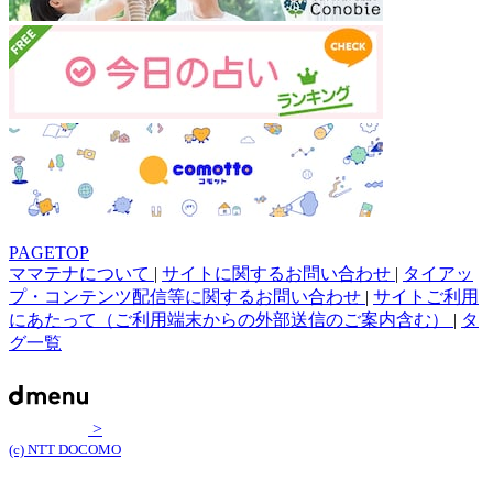
PAGETOP
ママテナについて
|
サイトに関するお問い合わせ
|
タイアッ
プ・コンテンツ配信等に関するお問い合わせ
|
サイトご利用
にあたって（ご利用端末からの外部送信のご案内含む）
|
タ
グ一覧
>
(c) NTT DOCOMO