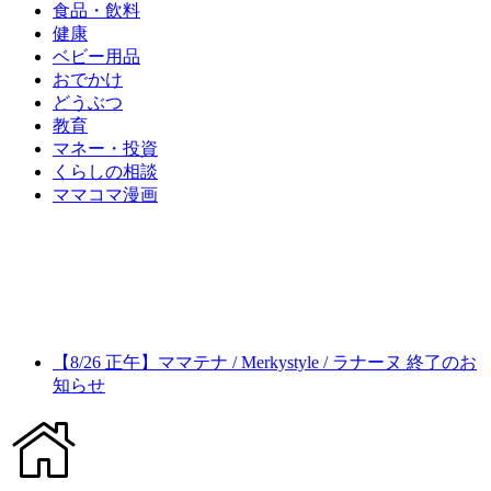
食品・飲料
健康
ベビー用品
おでかけ
どうぶつ
教育
マネー・投資
くらしの相談
ママコマ漫画
【8/26 正午】ママテナ / Merkystyle / ラナーヌ 終了のお
知らせ