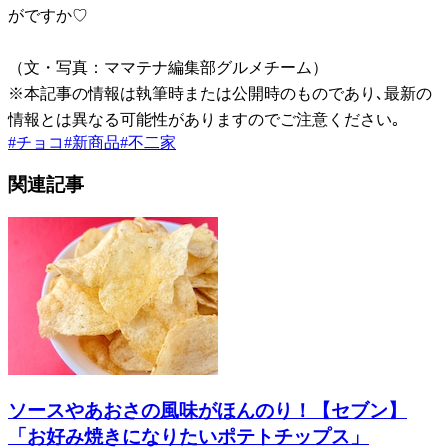
がですか♡
（文・写真：ママテナ編集部グルメチーム）
※本記事の情報は執筆時または公開時のものであり､最新の
情報とは異なる可能性がありますのでご注意ください｡
#
チョコ
#
新商品
#
不二家
関連記事
ソースやあおさの風味がほんのり！【セブン】
「お好み焼きになりたいポテトチップス」