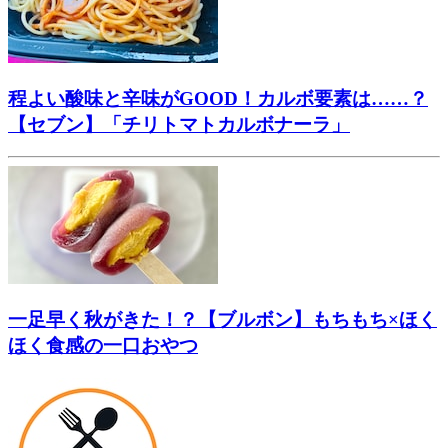
程よい酸味と辛味がGOOD！カルボ要素は……？
【セブン】「チリトマトカルボナーラ」
一足早く秋がきた！？【ブルボン】もちもち×ほく
ほく食感の一口おやつ