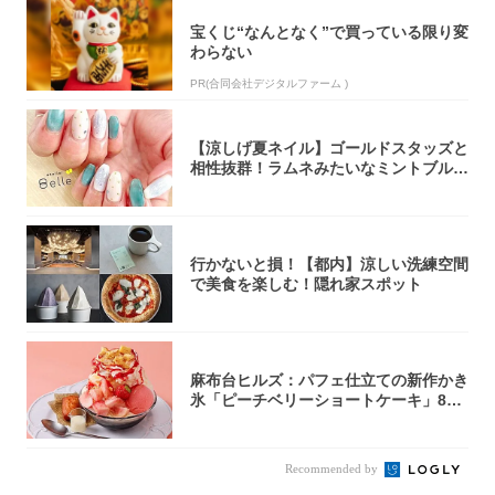
宝くじ“なんとなく”で買っている限り変
わらない
PR(合同会社デジタルファーム )
【涼しげ夏ネイル】ゴールドスタッズと
相性抜群！ラムネみたいなミントブルー
で指先に...
行かないと損！【都内】涼しい洗練空間
で美食を楽しむ！隠れ家スポット
麻布台ヒルズ：パフェ仕立ての新作かき
氷「ピーチベリーショートケーキ」8月
1日より...
Recommended by