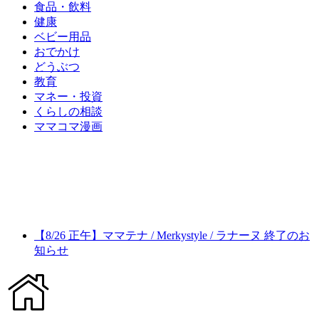
食品・飲料
健康
ベビー用品
おでかけ
どうぶつ
教育
マネー・投資
くらしの相談
ママコマ漫画
【8/26 正午】ママテナ / Merkystyle / ラナーヌ 終了のお
知らせ