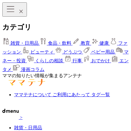
カテゴリ
雑貨・日用品
食品・飲料
教育
健康
ファ
ッション
ビューティ
どうぶつ
ベビー用品
マ
ネー・投資
くらしの相談
行事
おでかけ
エン
タメ
漫画コラム
ママの知りたい情報が集まるアンテナ
ママテナについて
ご利用にあたって
タグ一覧
>
雑貨・日用品