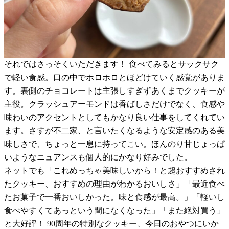
それではさっそくいただきます！ 食べてみるとサックサク
で軽い食感。口の中でホロホロとほどけていく感覚がありま
す。裏側のチョコレートは主張しすぎずあくまでクッキーが
主役。クラッシュアーモンドは香ばしさだけでなく、食感や
味わいのアクセントとしてもかなり良い仕事をしてくれてい
ます。さすが不二家、と言いたくなるような安定感のある美
味しさで、ちょっと一息に持ってこい。ほんのり甘じょっぱ
いようなニュアンスも個人的にかなり好みでした。
ネットでも「これめっちゃ美味しいから！と超おすすめされ
たクッキー、おすすめの理由がわかるおいしさ」「最近食べ
たお菓子で一番おいしかった。味と食感が最高。」「軽いし
食べやすくてあっという間になくなった」「また絶対買う」
と大好評！ 90周年の特別なクッキー、今日のおやつにいか