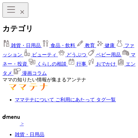
カテゴリ
雑貨・日用品
食品・飲料
教育
健康
ファ
ッション
ビューティ
どうぶつ
ベビー用品
マ
ネー・投資
くらしの相談
行事
おでかけ
エン
タメ
漫画コラム
ママの知りたい情報が集まるアンテナ
ママテナについて
ご利用にあたって
タグ一覧
>
雑貨・日用品