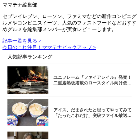
ママテナ編集部
セブンイレブン、ローソン、ファミマなどの新作コンビニグ
ルメやコンビニスイーツ、人気のファストフードなどおすす
めグルメを編集部メンバーが実食レビューします。
記事一覧を見る >
今日のこれ注目！ママテナピックアップ >
人気記事ランキング
ユニフレーム『ファイアレイル』発売！
二重遮熱板搭載のロースタイル向け低型
焚き火台
アイス、だまされたと思ってやってみて
「たったこれだけ」突破ファイル放送で
大注目！...