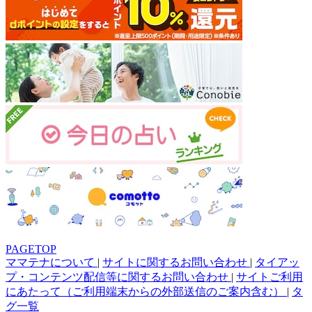
PAGETOP
ママテナについて
|
サイトに関するお問い合わせ
|
タイアッ
プ・コンテンツ配信等に関するお問い合わせ
|
サイトご利用
にあたって（ご利用端末からの外部送信のご案内含む）
|
タ
グ一覧