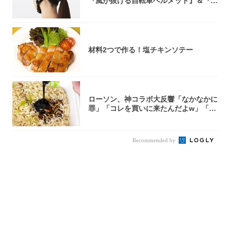
『風が抜ける自転車ヘルメット』＆『2
0型自転車...
材料2つで作る！塩チキンソテー
ローソン、神コラボ大反響「なかなかに
罪」「コレを買いに来たんだよw」「３
件まわっ...
Recommended by