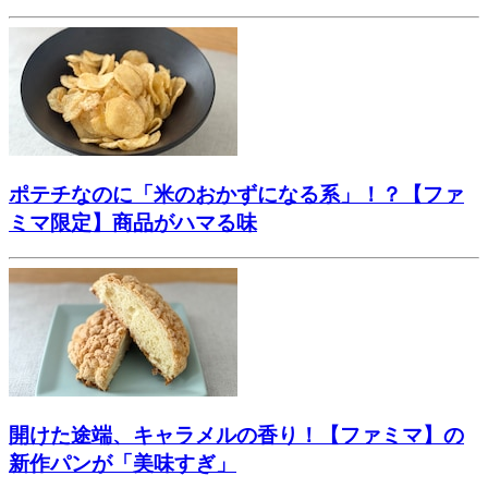
ポテチなのに「米のおかずになる系」！？【ファ
ミマ限定】商品がハマる味
開けた途端、キャラメルの香り！【ファミマ】の
新作パンが「美味すぎ」