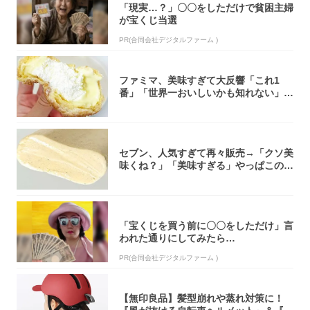
「現実…？」〇〇をしただけで貧困主婦
が宝くじ当選
PR(合同会社デジタルファーム )
ファミマ、美味すぎて大反響「これ1
番」「世界一おいしいかも知れない」
「飲めそう」
セブン、人気すぎて再々販売→「クソ美
味くね？」「美味すぎる」やっぱこのク
オリティ...
「宝くじを買う前に〇〇をしただけ」言
われた通りにしてみたら…
PR(合同会社デジタルファーム )
【無印良品】髪型崩れや蒸れ対策に！