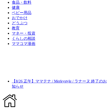
食品・飲料
健康
ベビー用品
おでかけ
どうぶつ
教育
マネー・投資
くらしの相談
ママコマ漫画
【8/26 正午】ママテナ / Merkystyle / ラナーヌ 終了のお
知らせ