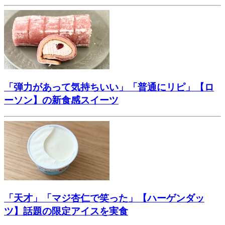
「弾力があって気持ちいい」「普通にリピ」【ロ
ーソン】の新食感スイーツ
「天才」「マジ杏仁で笑った」【ハーゲンダッ
ツ】話題の限定アイスを実食