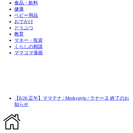
食品・飲料
健康
ベビー用品
おでかけ
どうぶつ
教育
マネー・投資
くらしの相談
ママコマ漫画
【8/26 正午】ママテナ / Merkystyle / ラナーヌ 終了のお
知らせ