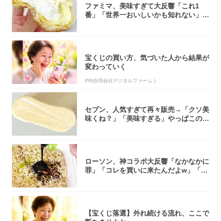
ファミマ、美味すぎて大反響「これ1
番」「世界一おいしいかも知れない」
「飲めそう」
宝くじの買い方、気づいた人から結果が
変わっていく
PR(合同会社デジタルファーム )
セブン、人気すぎて再々販売→「クソ美
味くね？」「美味すぎる」やっぱこのク
オリティ...
ローソン、神コラボ大反響「なかなかに
罪」「コレを買いに来たんだよw」「３
件まわっ...
【宝くじ落選】外れ続ける流れ、ここで