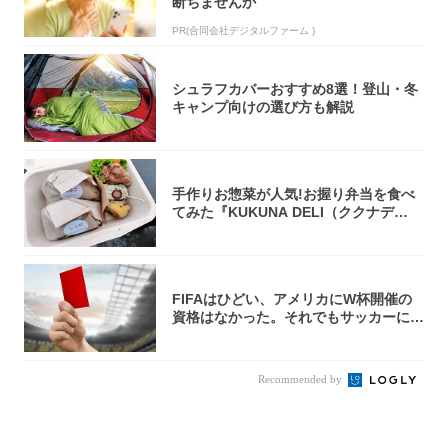
断ちませんか
PR(合同会社デジタルファーム )
シュラフカバーおすすめ8選！登山・冬
キャンプ向けの選び方も解説
手作りお惣菜が人気!お握り弁当を食べ
てみた『KUKUNA DELI（ククナデ
リ）...
FIFAはひどい、アメリカにW杯開催の
資格はなかった。それでもサッカーには
夢があ...
Recommended by