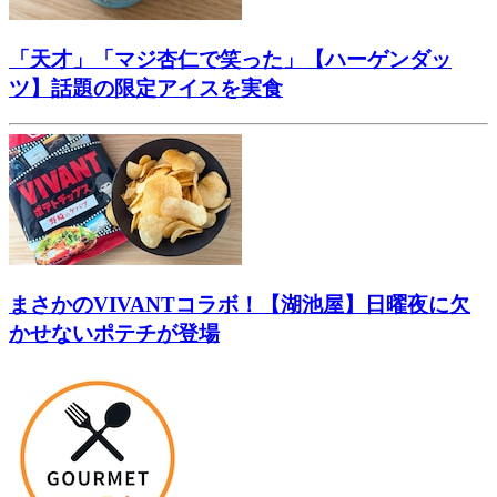
「天才」「マジ杏仁で笑った」【ハーゲンダッ
ツ】話題の限定アイスを実食
まさかのVIVANTコラボ！【湖池屋】日曜夜に欠
かせないポテチが登場