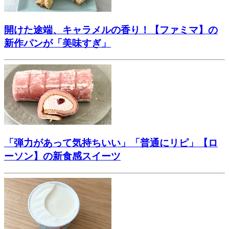
開けた途端、キャラメルの香り！【ファミマ】の
新作パンが「美味すぎ」
「弾力があって気持ちいい」「普通にリピ」【ロ
ーソン】の新食感スイーツ