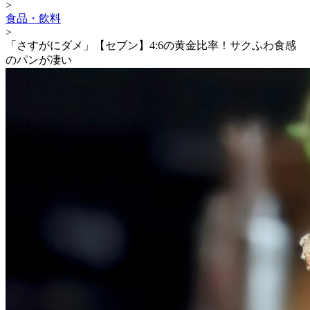
>
食品・飲料
>
「さすがにダメ」【セブン】4:6の黄金比率！サクふわ食感
のパンが凄い