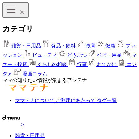
カテゴリ
雑貨・日用品
食品・飲料
教育
健康
ファ
ッション
ビューティ
どうぶつ
ベビー用品
マ
ネー・投資
くらしの相談
行事
おでかけ
エン
タメ
漫画コラム
ママの知りたい情報が集まるアンテナ
ママテナについて
ご利用にあたって
タグ一覧
>
雑貨・日用品