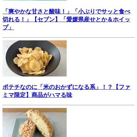
「爽やかな甘さと酸味！」「小ぶりでサッと食べ
切れる！」【セブン】「愛媛県産せとか＆ホイッ
プ」
ポテチなのに「米のおかずになる系」！？【ファ
ミマ限定】商品がハマる味