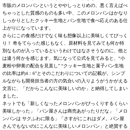
市販のメロンパンというとややしっとりめの、悪く言えばべ
ちゃっとした質感のものも多い中、このメロンパンはかなり
しっかりとしたクッキー生地とパン生地で食べ応えのある仕
上がりになっています。
さらにこの食感だけでなく味も想像以上に美味しくてびっく
り！ 奇をてらった感じもなく、原材料を見てみても何か特
別なものが入っているというわけではなさそうなのに、他と
は違う何かを感じます。気になって公式を見てみると、“小
麦粉や卵黄の配合を見直し” “クッキー生地と菓子パン生地
の比率は約4：6”とそのこだわりについての記載が。シンプ
ルながらも開発担当者の方の気合いの入りようがうかがえる
文言に、「だからこんなに美味しいのか」と納得してしまい
ました。
ネットでも「新しくなったメロンパンがびっくりするくらい
美味しかった」「パン屋さんは商売あがったりだな」「メロ
ンパンは サクふわに限る」「さすがにこれはダメ。パン屋
さんでもないのにこんなに美味しいメロンパン」と絶賛する