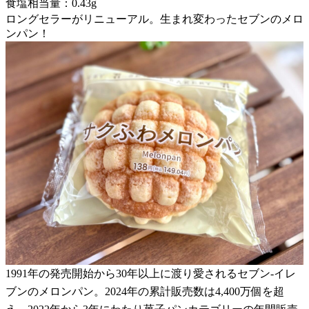
食塩相当量：0.43g
ロングセラーがリニューアル。生まれ変わったセブンのメロ
ンパン！
1991年の発売開始から30年以上に渡り愛されるセブン-イレ
ブンのメロンパン。2024年の累計販売数は4,400万個を超