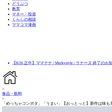
どうぶつ
教育
マネー・投資
くらしの相談
ママコマ漫画
【8/26 正午】ママテナ / Merkystyle / ラナーヌ 終了の
>
食品・飲料
>
「めっちゃコンポタ」「うまい」【おっとっと】新作は味も