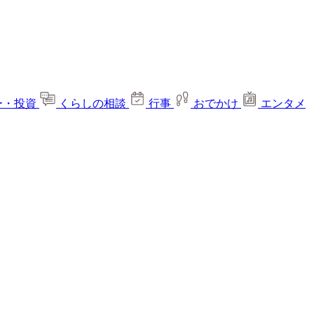
ー・投資
くらしの相談
行事
おでかけ
エンタメ