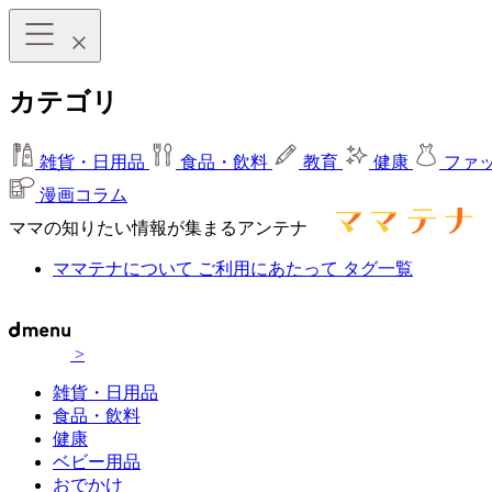
カテゴリ
雑貨・日用品
食品・飲料
教育
健康
ファ
漫画コラム
ママの知りたい情報が集まるアンテナ
ママテナについて
ご利用にあたって
タグ一覧
>
雑貨・日用品
食品・飲料
健康
ベビー用品
おでかけ