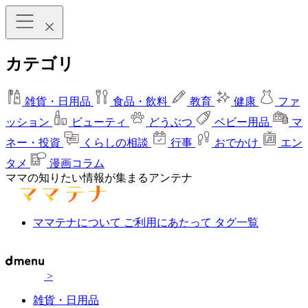
カテゴリ
雑貨・日用品
食品・飲料
教育
健康
ファ
ッション
ビューティ
どうぶつ
ベビー用品
マ
ネー・投資
くらしの相談
行事
おでかけ
エン
タメ
漫画コラム
ママの知りたい情報が集まるアンテナ
ママテナについて
ご利用にあたって
タグ一覧
>
雑貨・日用品