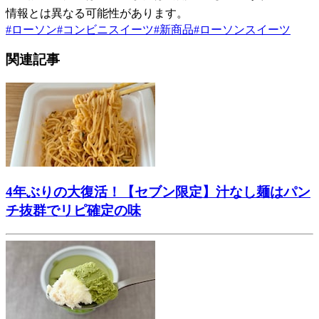
情報とは異なる可能性があります。
#
ローソン
#
コンビニスイーツ
#
新商品
#
ローソンスイーツ
関連記事
4年ぶりの大復活！【セブン限定】汁なし麺はパン
チ抜群でリピ確定の味