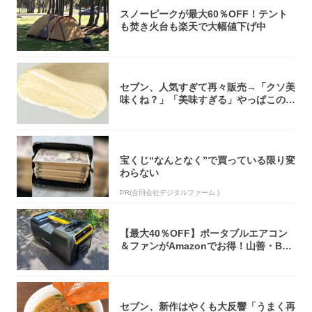
スノーピークが最大60％OFF！テント
も焚き火台も楽天で大幅値下げ中
セブン、人気すぎて再々販売→「クソ美
味くね？」「美味すぎる」やっぱこのク
オリティ...
宝くじ“なんとなく”で買っている限り変
わらない
PR(合同会社デジタルファーム )
【最大40％OFF】ポータブルエアコン
＆ファンがAmazonでお得！山善・Bo
u...
セブン、新作はやくも大反響「うまく再