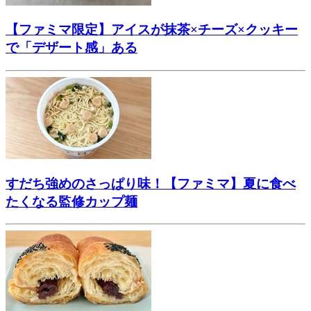
【ファミマ限定】アイスが抹茶×チーズ×クッキー
で「デザート感」ある
すだち強めのさっぱり味！【ファミマ】夏に食べ
たくなる監修カップ麺