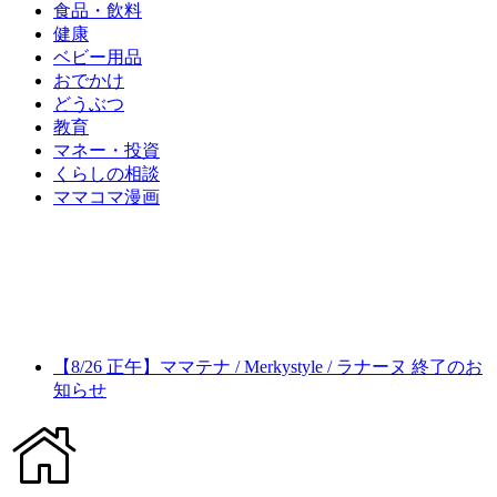
食品・飲料
健康
ベビー用品
おでかけ
どうぶつ
教育
マネー・投資
くらしの相談
ママコマ漫画
【8/26 正午】ママテナ / Merkystyle / ラナーヌ 終了のお
知らせ