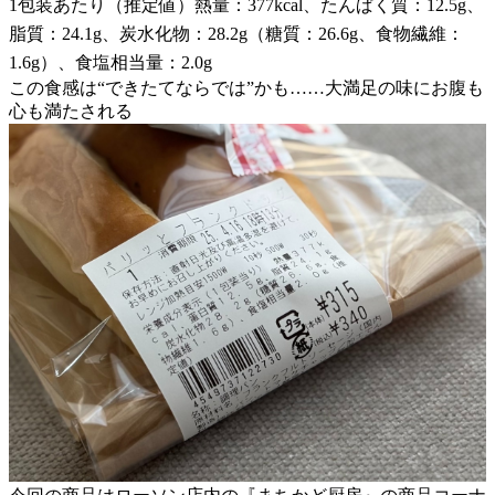
1包装あたり（推定値）熱量：377kcal、たんぱく質：12.5g、
脂質：24.1g、炭水化物：28.2g（糖質：26.6g、食物繊維：
1.6g）、食塩相当量：2.0g
この食感は“できたてならでは”かも……大満足の味にお腹も
心も満たされる