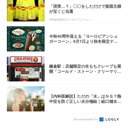
「現実…？」〇〇をしただけで貧困主婦
が宝くじ当選
PR(合同会社デジタルファーム )
今秋40周年迎える「ヨーロピアンシュ
ガーコーン」9月7日より秋冬限定ティ
ラミス味...
鎌倉駅：店舗限定の生もちクレープも展
開「コールド・ストーン・クリーマリ
ー」新店舗...
【内科医解説】ただの「水」はＮＧ？熱
中症を防ぐ正しい水分補給｜経口補水
液・スポド...
Recommended by