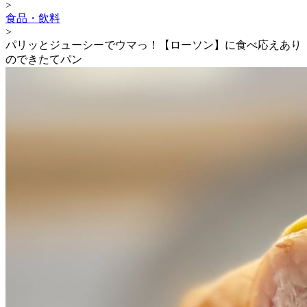
>
食品・飲料
>
パリッとジューシーでウマっ！【ローソン】に食べ応えあり
のできたてパン