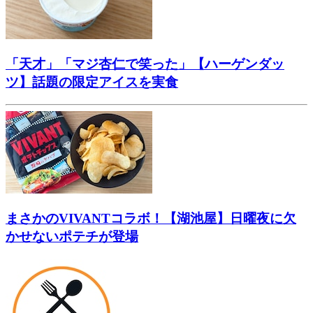
「天才」「マジ杏仁で笑った」【ハーゲンダッ
ツ】話題の限定アイスを実食
まさかのVIVANTコラボ！【湖池屋】日曜夜に欠
かせないポテチが登場