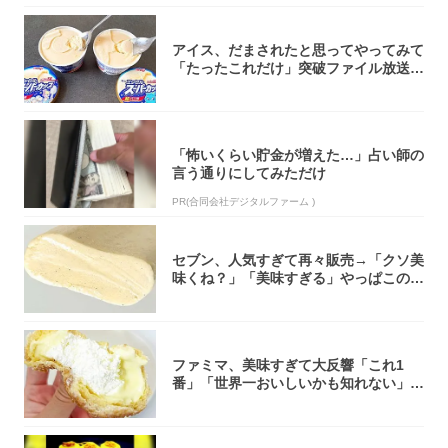
アイス、だまされたと思ってやってみて
「たったこれだけ」突破ファイル放送で
大注目！...
「怖いくらい貯金が増えた…」占い師の
言う通りにしてみただけ
PR(合同会社デジタルファーム )
セブン、人気すぎて再々販売→「クソ美
味くね？」「美味すぎる」やっぱこのク
オリティ...
ファミマ、美味すぎて大反響「これ1
番」「世界一おいしいかも知れない」
「飲めそう」