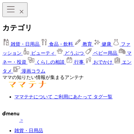
カテゴリ
雑貨・日用品
食品・飲料
教育
健康
ファ
ッション
ビューティ
どうぶつ
ベビー用品
マ
ネー・投資
くらしの相談
行事
おでかけ
エン
タメ
漫画コラム
ママの知りたい情報が集まるアンテナ
ママテナについて
ご利用にあたって
タグ一覧
>
雑貨・日用品