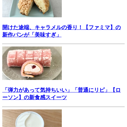
開けた途端、キャラメルの香り！【ファミマ】の
新作パンが「美味すぎ」
「弾力があって気持ちいい」「普通にリピ」【ロ
ーソン】の新食感スイーツ