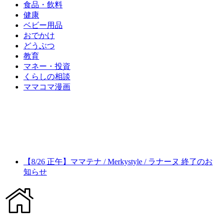
食品・飲料
健康
ベビー用品
おでかけ
どうぶつ
教育
マネー・投資
くらしの相談
ママコマ漫画
【8/26 正午】ママテナ / Merkystyle / ラナーヌ 終了のお
知らせ