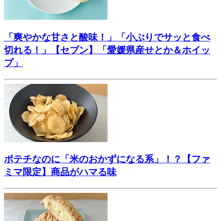
「爽やかな甘さと酸味！」「小ぶりでサッと食べ
切れる！」【セブン】「愛媛県産せとか＆ホイッ
プ」
ポテチなのに「米のおかずになる系」！？【ファ
ミマ限定】商品がハマる味