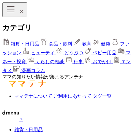
カテゴリ
雑貨・日用品
食品・飲料
教育
健康
ファ
ッション
ビューティ
どうぶつ
ベビー用品
マ
ネー・投資
くらしの相談
行事
おでかけ
エン
タメ
漫画コラム
ママの知りたい情報が集まるアンテナ
ママテナについて
ご利用にあたって
タグ一覧
>
雑貨・日用品