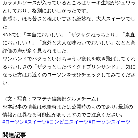
カラメルソースが入っているところはケーキ生地がジュワっ
としており、格別においしかったです。
食感も、ほろ苦さと程よい甘さも絶妙な、大人スイーツでし
た。
SNSでは「本当においしい」「ザクザクねっちょり」「素直
においしい！」「意外と大人な味わいでおいしい」などと高
評価の声が多く見られました。
ワンハンドでパクっといけちゃう♡疲れを吹き飛ばしてくれ
るおいしさの「ザクっとしたベイクドプリンサンド」。気に
なった方はお近くのローソンをぜひチェックしてみてくださ
い。
（文・写真：ママテナ編集部グルメチーム）
※本記事の情報は執筆時または公開時のものであり､最新の
情報とは異なる可能性がありますのでご注意ください｡
#
ローソン
#
スイーツ
#
コンビニスイーツ
#
ローソンスイーツ
関連記事