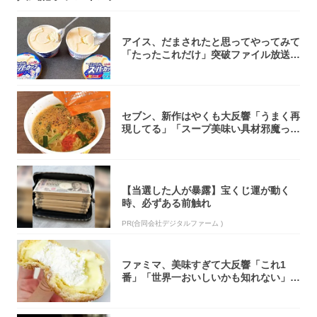
アイス、だまされたと思ってやってみて
「たったこれだけ」突破ファイル放送で
大注目！...
セブン、新作はやくも大反響「うまく再
現してる」「スープ美味い具材邪魔って
くらい美...
【当選した人が暴露】宝くじ運が動く
時、必ずある前触れ
PR(合同会社デジタルファーム )
ファミマ、美味すぎて大反響「これ1
番」「世界一おいしいかも知れない」
「飲めそう」