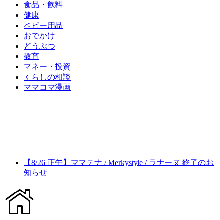
食品・飲料
健康
ベビー用品
おでかけ
どうぶつ
教育
マネー・投資
くらしの相談
ママコマ漫画
【8/26 正午】ママテナ / Merkystyle / ラナーヌ 終了のお
知らせ