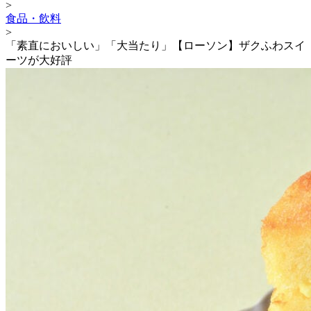
>
食品・飲料
>
「素直においしい」「大当たり」【ローソン】ザクふわスイ
ーツが大好評