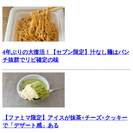
4年ぶりの大復活！【セブン限定】汁なし麺はパン
チ抜群でリピ確定の味
【ファミマ限定】アイスが抹茶×チーズ×クッキー
で「デザート感」ある