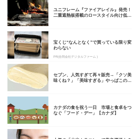
ユニフレーム『ファイアレイル』発売！
二重遮熱板搭載のロースタイル向け低型
焚き火台
宝くじ“なんとなく”で買っている限り変
わらない
PR(合同会社デジタルファーム )
セブン、人気すぎて再々販売→「クソ美
味くね？」「美味すぎる」やっぱこのク
オリティ...
カナダの食を祝う一日 市場と食卓をつ
なぐ「フード・デー」【カナダ】