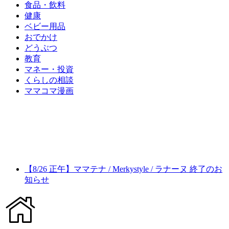
食品・飲料
健康
ベビー用品
おでかけ
どうぶつ
教育
マネー・投資
くらしの相談
ママコマ漫画
【8/26 正午】ママテナ / Merkystyle / ラナーヌ 終了のお
知らせ