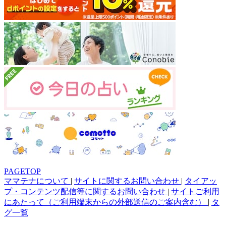
PAGETOP
ママテナについて
|
サイトに関するお問い合わせ
|
タイアッ
プ・コンテンツ配信等に関するお問い合わせ
|
サイトご利用
にあたって（ご利用端末からの外部送信のご案内含む）
|
タ
グ一覧