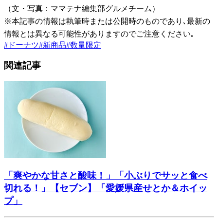
（文・写真：ママテナ編集部グルメチーム）
※本記事の情報は執筆時または公開時のものであり､最新の
情報とは異なる可能性がありますのでご注意ください｡
#
ドーナツ
#
新商品
#
数量限定
関連記事
「爽やかな甘さと酸味！」「小ぶりでサッと食べ
切れる！」【セブン】「愛媛県産せとか＆ホイッ
プ」