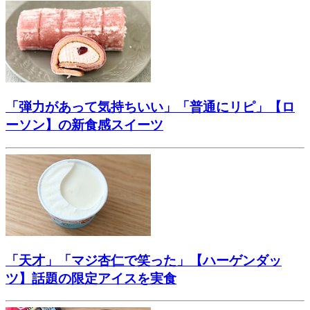
「弾力があって気持ちいい」「普通にリピ」【ロ
ーソン】の新食感スイーツ
「天才」「マジ杏仁で笑った」【ハーゲンダッ
ツ】話題の限定アイスを実食