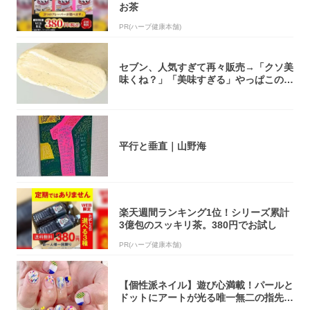
お茶
PR(ハーブ健康本舗)
セブン、人気すぎて再々販売→「クソ美
味くね？」「美味すぎる」やっぱこのク
オリティ...
平行と垂直｜山野海
楽天週間ランキング1位！シリーズ累計
3億包のスッキリ茶。380円でお試し
PR(ハーブ健康本舗)
【個性派ネイル】遊び心満載！パールと
ドットにアートが光る唯一無二の指先が