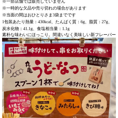
※一部店舗では販売していません
※一時的な欠品や売り切れの場合があります
※当面の間はおひとりさま3袋までです
1包装あたり熱量：430kcal、たんぱく質：6g、脂質：27g、
炭水化物：41.1g、食塩相当量：1.1g
素朴な味わいにほっこり。間違いなく美味しい新フレーバー