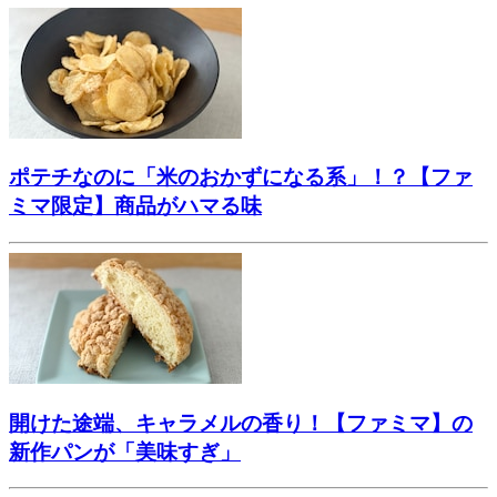
ポテチなのに「米のおかずになる系」！？【ファ
ミマ限定】商品がハマる味
開けた途端、キャラメルの香り！【ファミマ】の
新作パンが「美味すぎ」