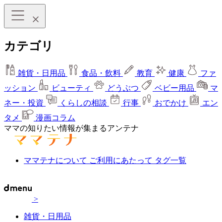
カテゴリ
雑貨・日用品
食品・飲料
教育
健康
ファ
ッション
ビューティ
どうぶつ
ベビー用品
マ
ネー・投資
くらしの相談
行事
おでかけ
エン
タメ
漫画コラム
ママの知りたい情報が集まるアンテナ
ママテナについて
ご利用にあたって
タグ一覧
>
雑貨・日用品