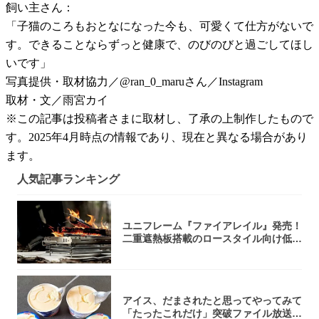
飼い主さん：
「子猫のころもおとなになった今も、可愛くて仕方がないで
す。できることならずっと健康で、のびのびと過ごしてほし
いです」
写真提供・取材協力／@ran_0_maruさん／Instagram
取材・文／雨宮カイ
※この記事は投稿者さまに取材し、了承の上制作したもので
す。2025年4月時点の情報であり、現在と異なる場合があり
ます。
人気記事ランキング
ユニフレーム『ファイアレイル』発売！
二重遮熱板搭載のロースタイル向け低型
焚き火台
アイス、だまされたと思ってやってみて
「たったこれだけ」突破ファイル放送で