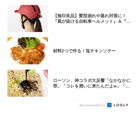
【無印良品】髪型崩れや蒸れ対策に！
『風が抜ける自転車ヘルメット』＆『2
0型自転車...
材料2つで作る！塩チキンソテー
ローソン、神コラボ大反響「なかなかに
罪」「コレを買いに来たんだよw」「３
件まわっ...
Recommended by