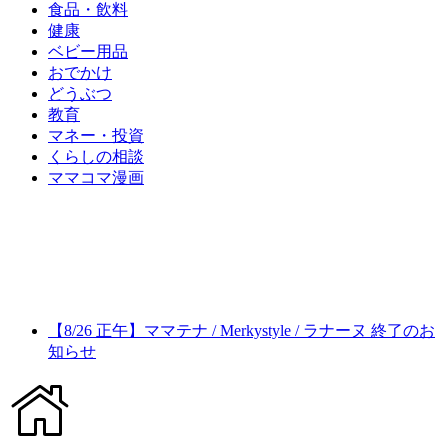
食品・飲料
健康
ベビー用品
おでかけ
どうぶつ
教育
マネー・投資
くらしの相談
ママコマ漫画
【8/26 正午】ママテナ / Merkystyle / ラナーヌ 終了のお
知らせ