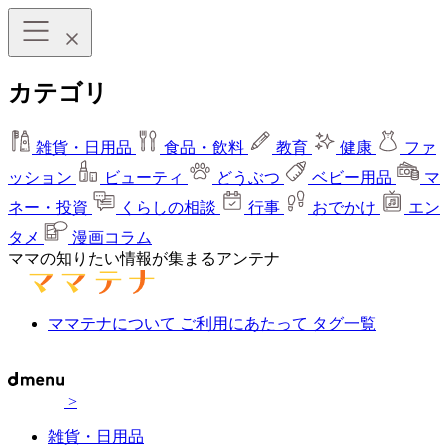
カテゴリ
雑貨・日用品
食品・飲料
教育
健康
ファ
ッション
ビューティ
どうぶつ
ベビー用品
マ
ネー・投資
くらしの相談
行事
おでかけ
エン
タメ
漫画コラム
ママの知りたい情報が集まるアンテナ
ママテナについて
ご利用にあたって
タグ一覧
>
雑貨・日用品