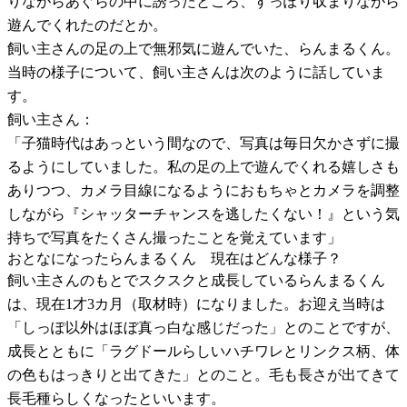
りながらあぐらの中に誘ったところ、すっぽり収まりながら
遊んでくれたのだとか。
飼い主さんの足の上で無邪気に遊んでいた、らんまるくん。
当時の様子について、飼い主さんは次のように話していま
す。
飼い主さん：
「子猫時代はあっという間なので、写真は毎日欠かさずに撮
るようにしていました。私の足の上で遊んでくれる嬉しさも
ありつつ、カメラ目線になるようにおもちゃとカメラを調整
しながら『シャッターチャンスを逃したくない！』という気
持ちで写真をたくさん撮ったことを覚えています」
おとなになったらんまるくん 現在はどんな様子？
飼い主さんのもとでスクスクと成長しているらんまるくん
は、現在1才3カ月（取材時）になりました。お迎え当時は
「しっぽ以外はほぼ真っ白な感じだった」とのことですが、
成長とともに「ラグドールらしいハチワレとリンクス柄、体
の色もはっきりと出てきた」とのこと。毛も長さが出てきて
長毛種らしくなったといいます。