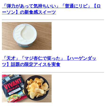
「弾力があって気持ちいい」「普通にリピ」【ロ
ーソン】の新食感スイーツ
「天才」「マジ杏仁で笑った」【ハーゲンダッ
ツ】話題の限定アイスを実食