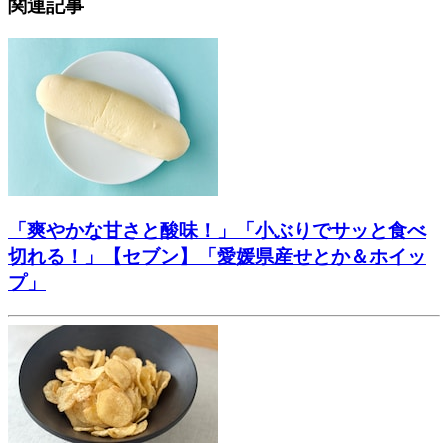
関連記事
「爽やかな甘さと酸味！」「小ぶりでサッと食べ
切れる！」【セブン】「愛媛県産せとか＆ホイッ
プ」