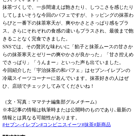
抹茶づくしで、一歩間違えば飽きたり、しつこさを感じたり
してしまいそうな今回のパフェですが、トッピングの抹茶わ
らびと一番下の抹茶寒天が、爽やかさとさっぱり感をプラ
ス。さらにそれぞれの食感の違いもプラスされ、最後まで飽
きることなく完食できました。
SNSでは、その贅沢な味わいに「餡子と抹茶ムースの甘さか
らの抹茶寒天とゼリーの爽やかさが良かった」「甘さ控えめ
でさっぱり」「うんまー」といった声も出ていました。
今回紹介した「宇治抹茶の和パフェ」はセブン-イレブンの
冷蔵スイーツコーナーに並んでいます。抹茶好きの人はぜ
ひ、店頭でチェックしてみてくださいね！
（文・写真：ママテナ編集部グルメチーム）
※本記事の情報は執筆時または公開時のものであり､最新の
情報とは異なる可能性があります。
#
セブン-イレブン
#
コンビニスイーツ
#
抹茶
#
新商品