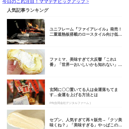
今日のこれ注目！ママテナピックアップ >
人気記事ランキング
ユニフレーム『ファイアレイル』発売！
二重遮熱板搭載のロースタイル向け低型
焚き火台
ファミマ、美味すぎて大反響「これ1
番」「世界一おいしいかも知れない」
「飲めそう」
玄関に〇〇置いてる人は金運落ちてま
す…金運を上げる方法とは
PR(合同会社デジタルファーム )
セブン、人気すぎて再々販売→「クソ美
味くね？」「美味すぎる」やっぱこのク