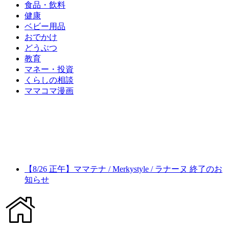
食品・飲料
健康
ベビー用品
おでかけ
どうぶつ
教育
マネー・投資
くらしの相談
ママコマ漫画
【8/26 正午】ママテナ / Merkystyle / ラナーヌ 終了のお
知らせ