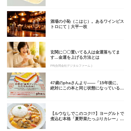
オリティ...
酒場の小恥（こはじ）。あるワインビス
トロにて｜大平一枝
玄関に〇〇置いてる人は金運落ちてま
す…金運を上げる方法とは
PR(合同会社デジタルファーム )
47歳のphaさんより――「15年後に、
絶対にこの本と同じ状態になっている自
信が...
【ルウなしでこのコク!?】ヨーグルトで
煮込む本格「夏野菜たっぷりカレー」作
ってみ...