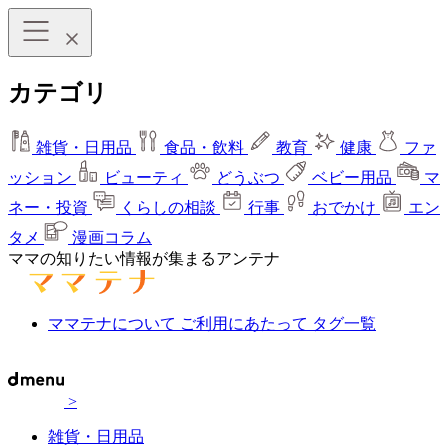
カテゴリ
雑貨・日用品
食品・飲料
教育
健康
ファ
ッション
ビューティ
どうぶつ
ベビー用品
マ
ネー・投資
くらしの相談
行事
おでかけ
エン
タメ
漫画コラム
ママの知りたい情報が集まるアンテナ
ママテナについて
ご利用にあたって
タグ一覧
>
雑貨・日用品