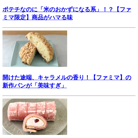
ポテチなのに「米のおかずになる系」！？【ファ
ミマ限定】商品がハマる味
開けた途端、キャラメルの香り！【ファミマ】の
新作パンが「美味すぎ」