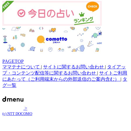
PAGETOP
ママテナについて
|
サイトに関するお問い合わせ
|
タイアッ
プ・コンテンツ配信等に関するお問い合わせ
|
サイトご利用
にあたって（ご利用端末からの外部送信のご案内含む）
|
タ
グ一覧
>
(c) NTT DOCOMO