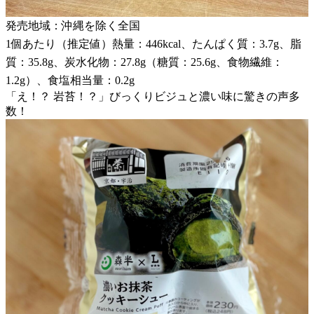
発売地域：沖縄を除く全国
1個あたり（推定値）熱量：446kcal、たんぱく質：3.7g、脂
質：35.8g、炭水化物：27.8g（糖質：25.6g、食物繊維：
1.2g）、食塩相当量：0.2g
「え！？ 岩苔！？」びっくりビジュと濃い味に驚きの声多
数！