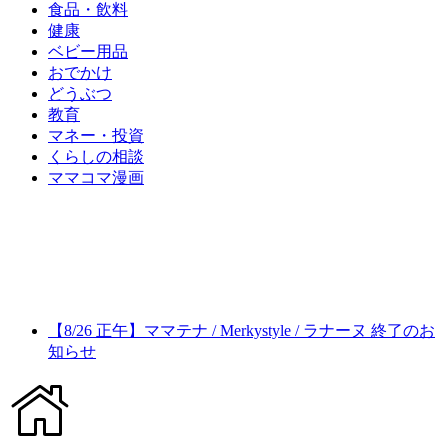
食品・飲料
健康
ベビー用品
おでかけ
どうぶつ
教育
マネー・投資
くらしの相談
ママコマ漫画
【8/26 正午】ママテナ / Merkystyle / ラナーヌ 終了のお
知らせ