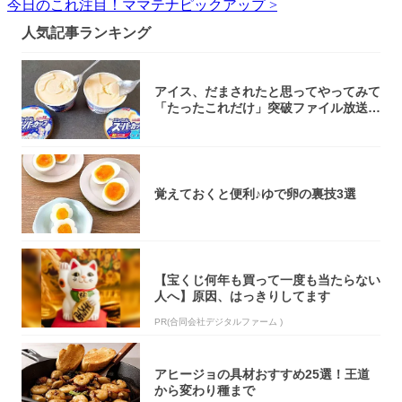
今日のこれ注目！ママテナピックアップ >
人気記事ランキング
アイス、だまされたと思ってやってみて
「たったこれだけ」突破ファイル放送で
大注目！...
覚えておくと便利♪ゆで卵の裏技3選
【宝くじ何年も買って一度も当たらない
人へ】原因、はっきりしてます
PR(合同会社デジタルファーム )
アヒージョの具材おすすめ25選！王道
から変わり種まで