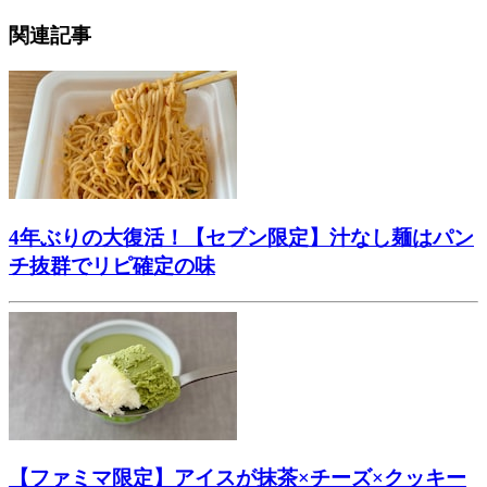
関連記事
4年ぶりの大復活！【セブン限定】汁なし麺はパン
チ抜群でリピ確定の味
【ファミマ限定】アイスが抹茶×チーズ×クッキー