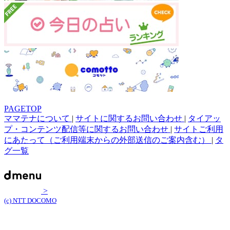
PAGETOP
ママテナについて
|
サイトに関するお問い合わせ
|
タイアッ
プ・コンテンツ配信等に関するお問い合わせ
|
サイトご利用
にあたって（ご利用端末からの外部送信のご案内含む）
|
タ
グ一覧
>
(c) NTT DOCOMO