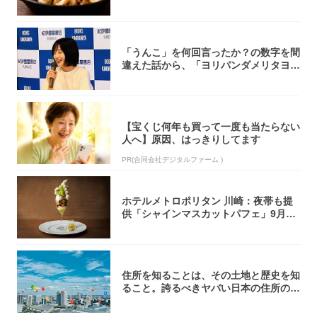
「うんこ」を何回言ったか？の数字を間
違えた話から、「ヨリパンダメリタヨコ
エビ」の...
【宝くじ何年も買って一度も当たらない
人へ】原因、はっきりしてます
PR(合同会社デジタルファーム )
ホテルメトロポリタン 川崎：夜帯も提
供「シャインマスカットパフェ」9月1
日より3...
住所を知ることは、その土地と歴史を知
ること。誇るべきヤバい日本の住所の世
界へよう...