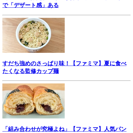
で「デザート感」ある
すだち強めのさっぱり味！【ファミマ】夏に食べ
たくなる監修カップ麺
「組み合わせが究極よね」【ファミマ】人気パン