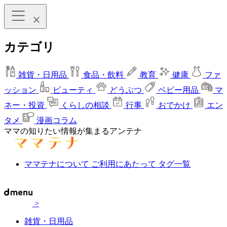
カテゴリ
雑貨・日用品
食品・飲料
教育
健康
ファ
ッション
ビューティ
どうぶつ
ベビー用品
マ
ネー・投資
くらしの相談
行事
おでかけ
エン
タメ
漫画コラム
ママの知りたい情報が集まるアンテナ
ママテナについて
ご利用にあたって
タグ一覧
>
雑貨・日用品