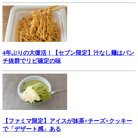
4年ぶりの大復活！【セブン限定】汁なし麺はパン
チ抜群でリピ確定の味
【ファミマ限定】アイスが抹茶×チーズ×クッキー
で「デザート感」ある