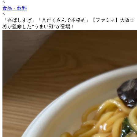
>
食品・飲料
>
「香ばしすぎ」「具だくさんで本格的」【ファミマ】大阪王
将が監修した”うまい麺”が登場！