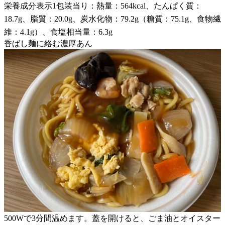
栄養成分表示1包装当り：熱量：564kcal、たんぱく質：
18.7g、脂質：20.0g、炭水化物：79.2g（糖質：75.1g、食物繊
維：4.1g）、食塩相当量：6.3g
香ばし麺に絡む濃厚あん
500Wで3分間温めます。蓋を開けると、ごま油とオイスター