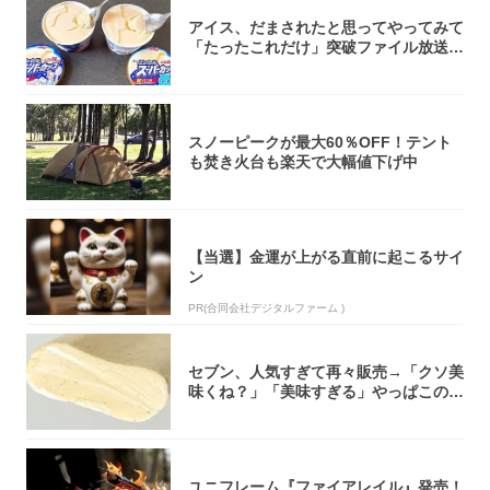
アイス、だまされたと思ってやってみて
「たったこれだけ」突破ファイル放送で
大注目！...
スノーピークが最大60％OFF！テント
も焚き火台も楽天で大幅値下げ中
【当選】金運が上がる直前に起こるサイ
ン
PR(合同会社デジタルファーム )
セブン、人気すぎて再々販売→「クソ美
味くね？」「美味すぎる」やっぱこのク
オリティ...
ユニフレーム『ファイアレイル』発売！