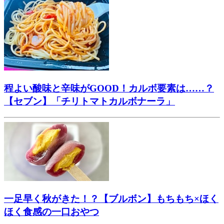
程よい酸味と辛味がGOOD！カルボ要素は……？
【セブン】「チリトマトカルボナーラ」
一足早く秋がきた！？【ブルボン】もちもち×ほく
ほく食感の一口おやつ