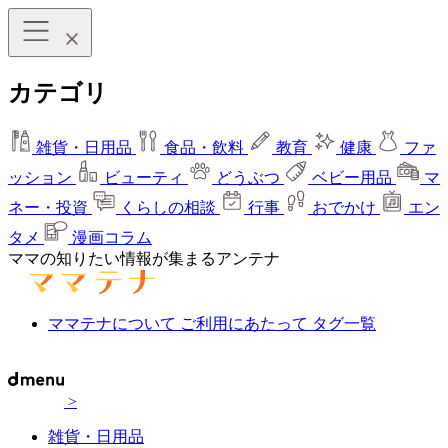
カテゴリ
雑貨・日用品
食品・飲料
教育
健康
ファ
ッション
ビューティ
どうぶつ
ベビー用品
マ
ネー・投資
くらしの相談
行事
おでかけ
エン
タメ
漫画コラム
ママの知りたい情報が集まるアンテナ
ママテナについて
ご利用にあたって
タグ一覧
>
雑貨・日用品