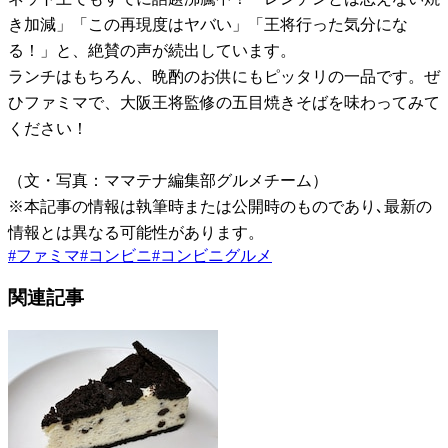
き加減」「この再現度はヤバい」「王将行った気分にな
る！」と、絶賛の声が続出しています。
ランチはもちろん、晩酌のお供にもピッタリの一品です。ぜ
ひファミマで、大阪王将監修の五目焼きそばを味わってみて
ください！
（文・写真：ママテナ編集部グルメチーム）
※本記事の情報は執筆時または公開時のものであり､最新の
情報とは異なる可能性があります。
#
ファミマ
#
コンビニ
#
コンビニグルメ
関連記事