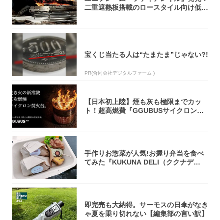
二重遮熱板搭載のロースタイル向け低型
焚き火台
宝くじ当たる人は“たまたま”じゃない?!
PR(合同会社デジタルファーム )
【日本初上陸】煙も灰も極限までカッ
ト！超高燃費『GGUBUSサイクロン焚
火台』が...
手作りお惣菜が人気!お握り弁当を食べ
てみた『KUKUNA DELI（ククナデ
リ）...
即完売も大納得。サーモスの日傘がなき
ゃ夏を乗り切れない【編集部の言い訳】