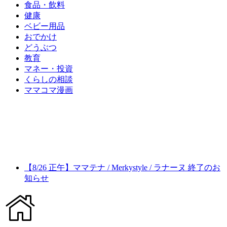
食品・飲料
健康
ベビー用品
おでかけ
どうぶつ
教育
マネー・投資
くらしの相談
ママコマ漫画
【8/26 正午】ママテナ / Merkystyle / ラナーヌ 終了のお
知らせ