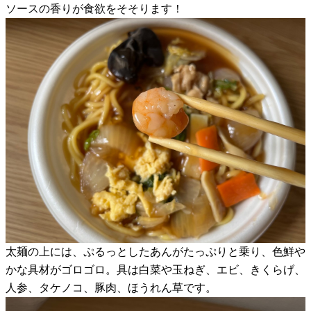
ソースの香りが食欲をそそります！
太麺の上には、ぷるっとしたあんがたっぷりと乗り、色鮮や
かな具材がゴロゴロ。具は白菜や玉ねぎ、エビ、きくらげ、
人参、タケノコ、豚肉、ほうれん草です。