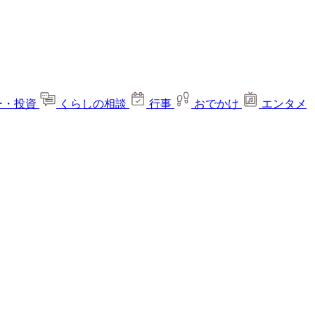
ー・投資
くらしの相談
行事
おでかけ
エンタメ