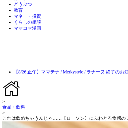
どうぶつ
教育
マネー・投資
くらしの相談
ママコマ漫画
【8/26 正午】ママテナ / Merkystyle / ラナーヌ 終了の
>
食品・飲料
>
これは飲めちゃうんじゃ……【ローソン】にふわとろ食感の