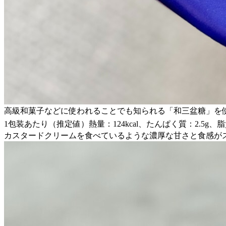
高級和菓子などに使われることでも知られる「和三盆糖」を
1包装あたり（推定値）熱量：124kcal、たんぱく質：2.5g、脂質
カスタードクリームを食べているような濃厚な甘さと食感が