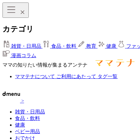
カテゴリ
雑貨・日用品
食品・飲料
教育
健康
ファ
漫画コラム
ママの知りたい情報が集まるアンテナ
ママテナについて
ご利用にあたって
タグ一覧
>
雑貨・日用品
食品・飲料
健康
ベビー用品
おでかけ