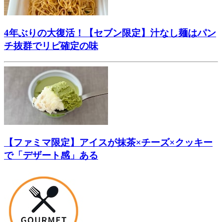
4年ぶりの大復活！【セブン限定】汁なし麺はパン
チ抜群でリピ確定の味
【ファミマ限定】アイスが抹茶×チーズ×クッキー
で「デザート感」ある