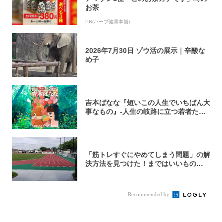
お茶
PR(ハーブ健康本舗)
2026年7月30日 ゾウ活の展示｜辛酸な
め子
吉本ばなな『短いこの人生でいちばん大
事なもの』-人生の岐路に立つ若者たち
を通して...
「筋トレすぐにやめてしまう問題」の解
決方法を見つけた！まではいいもの
の……｜宮田...
Recommended by