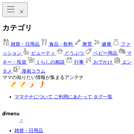
カテゴリ
雑貨・日用品
食品・飲料
教育
健康
ファ
ッション
ビューティ
どうぶつ
ベビー用品
マ
ネー・投資
くらしの相談
行事
おでかけ
エン
タメ
漫画コラム
ママの知りたい情報が集まるアンテナ
ママテナについて
ご利用にあたって
タグ一覧
>
雑貨・日用品