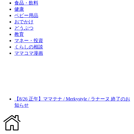
食品・飲料
健康
ベビー用品
おでかけ
どうぶつ
教育
マネー・投資
くらしの相談
ママコマ漫画
【8/26 正午】ママテナ / Merkystyle / ラナーヌ 終了のお
知らせ