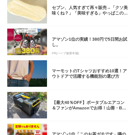
セブン、人気すぎて再々販売→「クソ美
味くね？」「美味すぎる」やっぱこのク
オリティ...
アマゾン1位の実績！380円で5日間お試
し。
PR(ハーブ健康本舗)
マーモットのTシャツおすすめ10選！ア
ウトドアで活躍する機能別の選び方
【最大40％OFF】ポータブルエアコン
＆ファンがAmazonでお得！山善・Bo
u...
アマゾン1位「このお茶ガチです」噂の