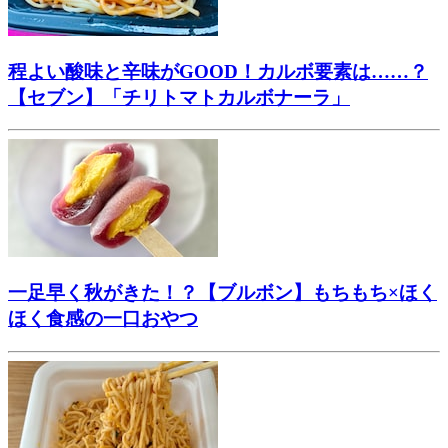
程よい酸味と辛味がGOOD！カルボ要素は……？
【セブン】「チリトマトカルボナーラ」
一足早く秋がきた！？【ブルボン】もちもち×ほく
ほく食感の一口おやつ