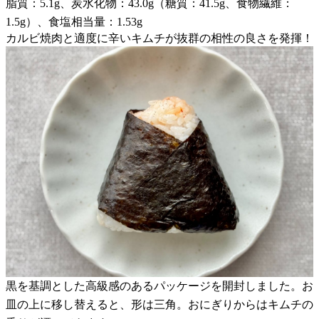
脂質：5.1g、炭水化物：43.0g（糖質：41.5g、食物繊維：
1.5g）、食塩相当量：1.53g
カルビ焼肉と適度に辛いキムチが抜群の相性の良さを発揮！
黒を基調とした高級感のあるパッケージを開封しました。お
皿の上に移し替えると、形は三角。おにぎりからはキムチの