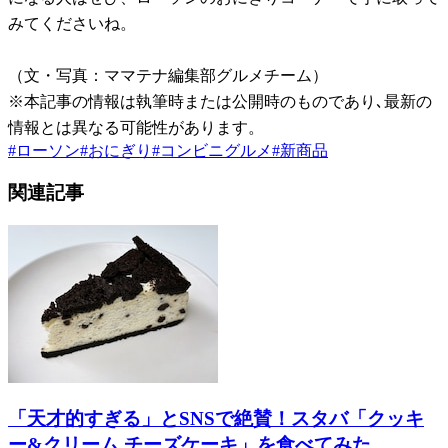
みてくださいね。
（文・写真：ママテナ編集部グルメチーム）
※本記事の情報は執筆時または公開時のものであり､最新の
情報とは異なる可能性があります。
#
ローソン
#
おにぎり
#
コンビニグルメ
#
新商品
関連記事
「天才的すぎる」とSNSで絶賛！スタバ「クッキ
ー&クリーム チーズケーキ」を食べてみた