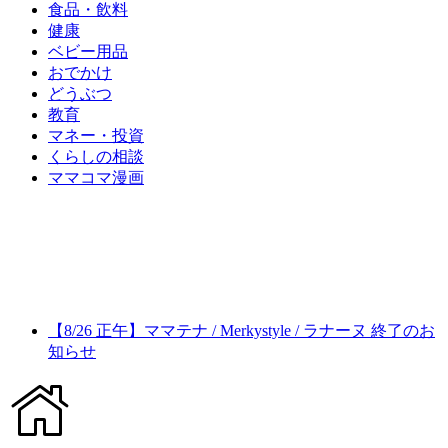
食品・飲料
健康
ベビー用品
おでかけ
どうぶつ
教育
マネー・投資
くらしの相談
ママコマ漫画
【8/26 正午】ママテナ / Merkystyle / ラナーヌ 終了のお
知らせ