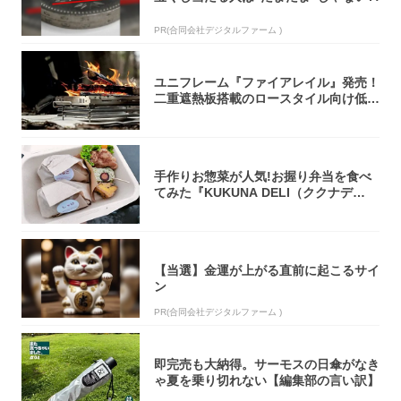
PR(合同会社デジタルファーム )
ユニフレーム『ファイアレイル』発売！
二重遮熱板搭載のロースタイル向け低型
焚き火台
手作りお惣菜が人気!お握り弁当を食べ
てみた『KUKUNA DELI（ククナデ
リ）...
【当選】金運が上がる直前に起こるサイ
ン
PR(合同会社デジタルファーム )
即完売も大納得。サーモスの日傘がなき
ゃ夏を乗り切れない【編集部の言い訳】