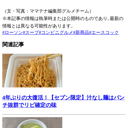
（文・写真：ママテナ編集部グルメチーム）
※本記事の情報は執筆時または公開時のものであり､最新の
情報とは異なる可能性があります。
#
ローソン
#
スープ
#
コンビニグルメ
#
新商品
#
エースコック
関連記事
4年ぶりの大復活！【セブン限定】汁なし麺はパン
チ抜群でリピ確定の味