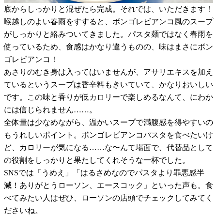
底からしっかりと混ぜたら完成。それでは、いただきます！
喉越しのよい春雨をすすると、ボンゴレビアンコ風のスープ
がしっかりと絡みついてきました。パスタ麺ではなく春雨を
使っているため、食感はかなり違うものの、味はまさにボン
ゴレビアンコ！
あさりのむき身は入ってはいませんが、アサリエキスを加え
ているというスープは香辛料もきいていて、かなりおいしい
です。この味と香りが低カロリーで楽しめるなんて、にわか
には信じられません……。
全体量は少なめながら、温かいスープで満腹感を得やすいの
もうれしいポイント。ボンゴレビアンコパスタを食べたいけ
ど、カロリーが気になる……な〜んて場面で、代替品として
の役割をしっかりと果たしてくれそうな一杯でした。
SNSでは「うめえ」「はるさめなのでパスタより罪悪感半
減！ありがとうローソン、エースコック」といった声も。食
べてみたい人はぜひ、ローソンの店頭でチェックしてみてく
ださいね。