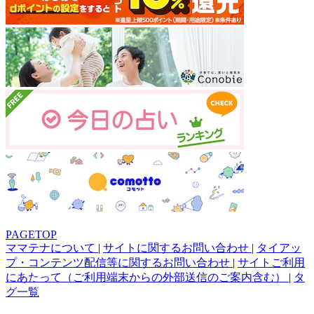
PAGETOP
ママテナについて
|
サイトに関するお問い合わせ
|
タイアッ
プ・コンテンツ配信等に関するお問い合わせ
|
サイトご利用
にあたって（ご利用端末からの外部送信のご案内含む）
|
タ
グ一覧