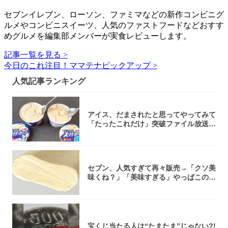
セブンイレブン、ローソン、ファミマなどの新作コンビニグ
ルメやコンビニスイーツ、人気のファストフードなどおすす
めグルメを編集部メンバーが実食レビューします。
記事一覧を見る >
今日のこれ注目！ママテナピックアップ >
人気記事ランキング
アイス、だまされたと思ってやってみて
「たったこれだけ」突破ファイル放送で
大注目！...
セブン、人気すぎて再々販売→「クソ美
味くね？」「美味すぎる」やっぱこのク
オリティ...
宝くじ当たる人は“たまたま”じゃない?!