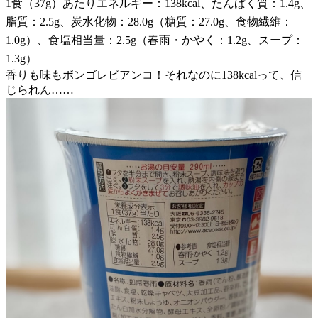
1食（37g）あたりエネルギー：138kcal、たんぱく質：1.4g、
脂質：2.5g、炭水化物：28.0g（糖質：27.0g、食物繊維：
1.0g）、食塩相当量：2.5g（春雨・かやく：1.2g、スープ：
1.3g）
香りも味もボンゴレビアンコ！それなのに138kcalって、信
じられん……