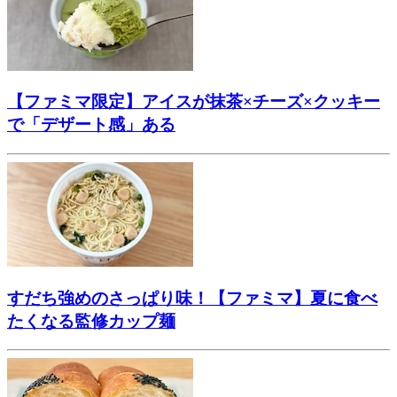
【ファミマ限定】アイスが抹茶×チーズ×クッキー
で「デザート感」ある
すだち強めのさっぱり味！【ファミマ】夏に食べ
たくなる監修カップ麺