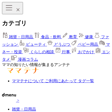
カテゴリ
雑貨・日用品
食品・飲料
教育
健康
ファ
ッション
ビューティ
どうぶつ
ベビー用品
マ
ネー・投資
くらしの相談
行事
おでかけ
エン
タメ
漫画コラム
ママの知りたい情報が集まるアンテナ
ママテナについて
ご利用にあたって
タグ一覧
>
雑貨・日用品