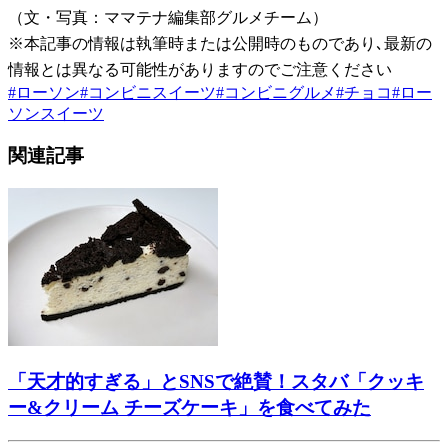
（文・写真：ママテナ編集部グルメチーム）
※本記事の情報は執筆時または公開時のものであり､最新の
情報とは異なる可能性がありますのでご注意ください
#
ローソン
#
コンビニスイーツ
#
コンビニグルメ
#
チョコ
#
ロー
ソンスイーツ
関連記事
「天才的すぎる」とSNSで絶賛！スタバ「クッキ
ー&クリーム チーズケーキ」を食べてみた