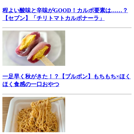
程よい酸味と辛味がGOOD！カルボ要素は……？
【セブン】「チリトマトカルボナーラ」
一足早く秋がきた！？【ブルボン】もちもち×ほく
ほく食感の一口おやつ