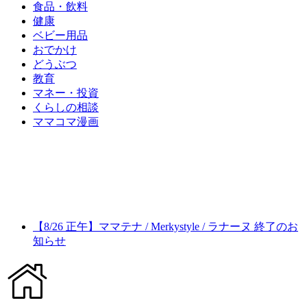
食品・飲料
健康
ベビー用品
おでかけ
どうぶつ
教育
マネー・投資
くらしの相談
ママコマ漫画
【8/26 正午】ママテナ / Merkystyle / ラナーヌ 終了のお
知らせ