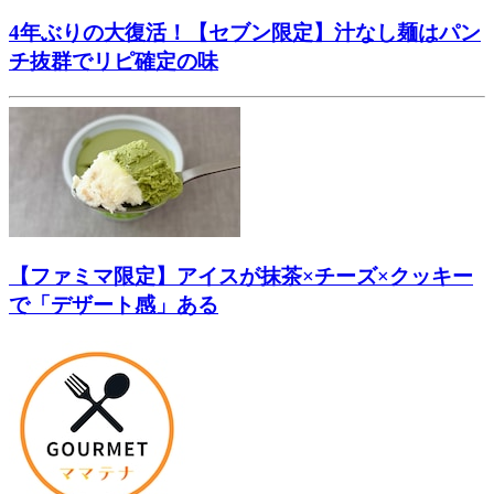
4年ぶりの大復活！【セブン限定】汁なし麺はパン
チ抜群でリピ確定の味
【ファミマ限定】アイスが抹茶×チーズ×クッキー
で「デザート感」ある