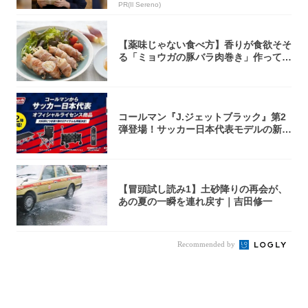
PR(Il Sereno)
【薬味じゃない食べ方】香りが食欲そそ
る「ミョウガの豚バラ肉巻き」作ってみ
た！辛み...
コールマン『J.ジェットブラック』第2
弾登場！サッカー日本代表モデルの新作
5アイ...
【冒頭試し読み1】土砂降りの再会が、
あの夏の一瞬を連れ戻す｜吉田修一
Recommended by