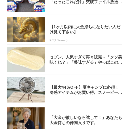
「たったこれだけ」突破ファイル放送で
大注目！...
【1ヶ月以内に大金持ちになりたい人だ
け見て下さい】
PR(Il Sereno)
セブン、人気すぎて再々販売→「クソ美
味くね？」「美味すぎる」やっぱこのク
オリティ...
【最大44％OFF】夏キャンプに必須！
冷感アイテムがお買い得。スノーピー
ク・ロゴ...
「大金が欲しいなら試して！」あなたも
大金持ちの仲間入りです。