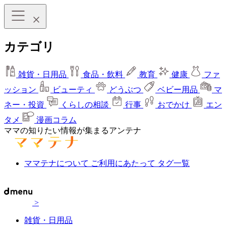
カテゴリ
雑貨・日用品
食品・飲料
教育
健康
ファ
ッション
ビューティ
どうぶつ
ベビー用品
マ
ネー・投資
くらしの相談
行事
おでかけ
エン
タメ
漫画コラム
ママの知りたい情報が集まるアンテナ
ママテナについて
ご利用にあたって
タグ一覧
>
雑貨・日用品