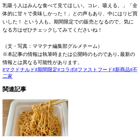
乳吸う人はみんな食べて見てほしい。コレ、吸える。」「全
体的に甘々で美味しかった！」との声もあり、中にはリピ買
いした！ という人も。期間限定での販売となるので、気に
なる方はぜひチェックしてみてくださいね！
（文・写真：ママテナ編集部グルメチーム）
※本記事の情報は執筆時または公開時のものであり､最新の
情報とは異なる可能性があります。
#
マクドナルド
#
期間限定
#
コラボ
#
ファストフード
#
新商品
#
不
二家
関連記事