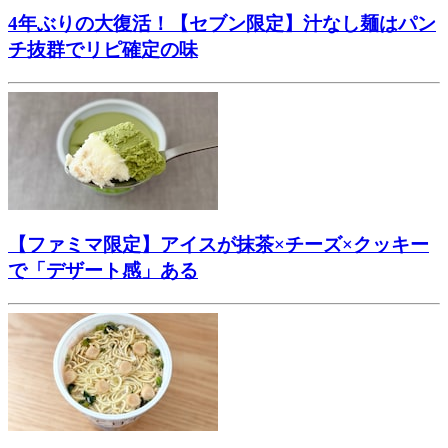
4年ぶりの大復活！【セブン限定】汁なし麺はパン
チ抜群でリピ確定の味
【ファミマ限定】アイスが抹茶×チーズ×クッキー
で「デザート感」ある