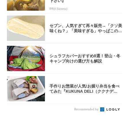
下さい】
PR(Il Sereno)
セブン、人気すぎて再々販売→「クソ美
味くね？」「美味すぎる」やっぱこのク
オリティ...
シュラフカバーおすすめ8選！登山・冬
キャンプ向けの選び方も解説
手作りお惣菜が人気!お握り弁当を食べ
てみた『KUKUNA DELI（ククナデ
リ）...
Recommended by