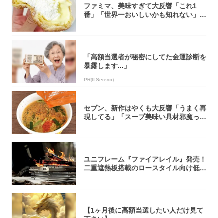
ファミマ、美味すぎて大反響「これ1
番」「世界一おいしいかも知れない」
「飲めそう」
「高額当選者が秘密にしてた金運診断を
暴露します...」
PR(Il Sereno)
セブン、新作はやくも大反響「うまく再
現してる」「スープ美味い具材邪魔って
くらい美...
ユニフレーム『ファイアレイル』発売！
二重遮熱板搭載のロースタイル向け低型
焚き火台
【1ヶ月後に高額当選したい人だけ見て