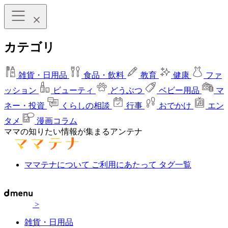
カテゴリ
雑貨・日用品
食品・飲料
教育
健康
ファ
ッション
ビューティ
どうぶつ
ベビー用品
マ
ネー・投資
くらしの相談
行事
おでかけ
エン
タメ
漫画コラム
ママの知りたい情報が集まるアンテナ
ママテナについて
ご利用にあたって
タグ一覧
>
雑貨・日用品