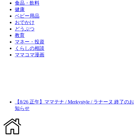
食品・飲料
健康
ベビー用品
おでかけ
どうぶつ
教育
マネー・投資
くらしの相談
ママコマ漫画
【8/26 正午】ママテナ / Merkystyle / ラナーヌ 終了のお
知らせ