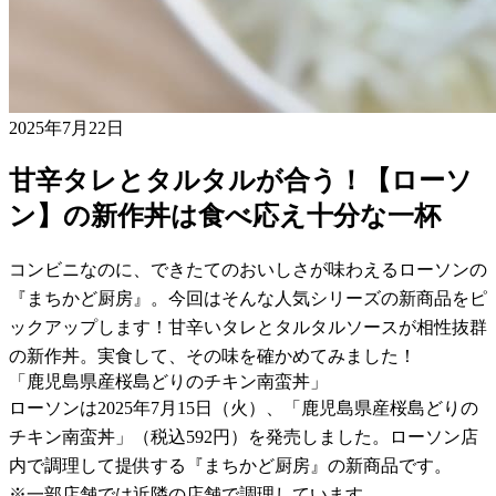
2025年7月22日
甘辛タレとタルタルが合う！【ローソ
ン】の新作丼は食べ応え十分な一杯
コンビニなのに、できたてのおいしさが味わえるローソンの
『まちかど厨房』。今回はそんな人気シリーズの新商品をピ
ックアップします！甘辛いタレとタルタルソースが相性抜群
の新作丼。実食して、その味を確かめてみました！
「鹿児島県産桜島どりのチキン南蛮丼」
ローソンは2025年7月15日（火）、「鹿児島県産桜島どりの
チキン南蛮丼」（税込592円）を発売しました。ローソン店
内で調理して提供する『まちかど厨房』の新商品です。
※一部店舗では近隣の店舗で調理しています。