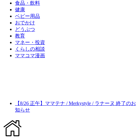
食品・飲料
健康
ベビー用品
おでかけ
どうぶつ
教育
マネー・投資
くらしの相談
ママコマ漫画
【8/26 正午】ママテナ / Merkystyle / ラナーヌ 終了のお
知らせ