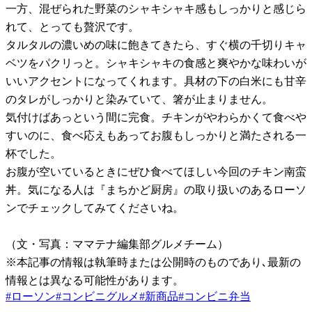
一方、混ぜられた野菜のシャキシャキ感もしっかりと感じら
れて、とっても贅沢です。
タルタルの濃いめの味に飽きてきたら、すぐ横の千切りキャ
ベツをパクリっと。シャキシャキの食感と爽やかな味わいが
いいアクセントになってくれます。具材の下の白米にも甘辛
のタレがしっかりと染みていて、箸が止まりません。
気付けばあっという間に完食。チキンがやわらかくて食べや
すいのに、食べ応えもあってお腹もしっかりと満たされる一
杯でした。
お腹が空いているときにぜひ食べてほしい今回のチキン南蛮
丼。気になる人は『まちかど厨房』の取り扱いのあるローソ
ンでチェックしてみてくださいね。
（文・写真：ママテナ編集部グルメチーム）
※本記事の情報は執筆時または公開時のものであり､最新の
情報とは異なる可能性があります。
#
ローソン
#
コンビニグルメ
#
新商品
#
コンビニ弁当