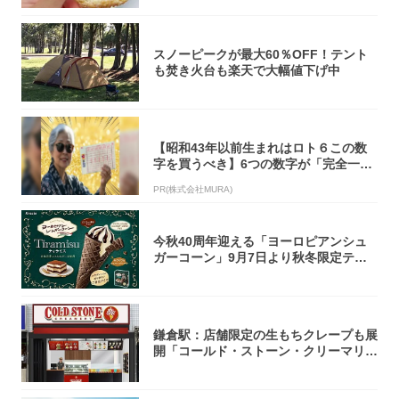
スノーピークが最大60％OFF！テント
も焚き火台も楽天で大幅値下げ中
【昭和43年以前生まれはロト６この数
字を買うべき】6つの数字が「完全一
致」する方...
PR(株式会社MURA)
今秋40周年迎える「ヨーロピアンシュ
ガーコーン」9月7日より秋冬限定ティ
ラミス味...
鎌倉駅：店舗限定の生もちクレープも展
開「コールド・ストーン・クリーマリ
ー」新店舗...