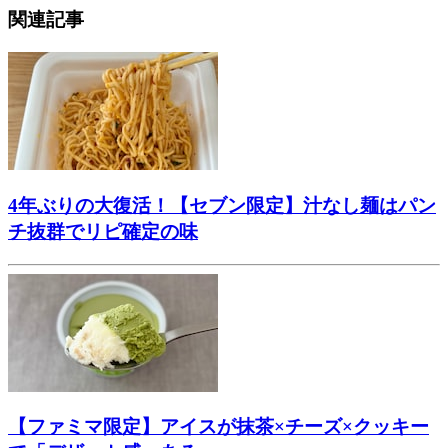
関連記事
4年ぶりの大復活！【セブン限定】汁なし麺はパン
チ抜群でリピ確定の味
【ファミマ限定】アイスが抹茶×チーズ×クッキー