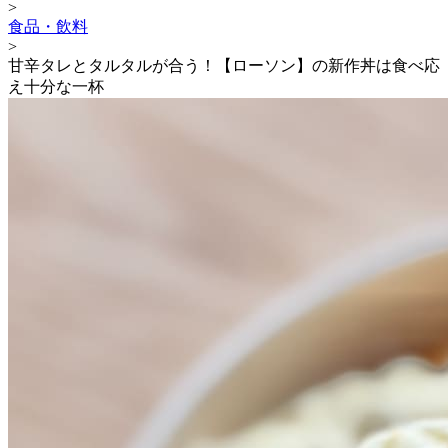
>
食品・飲料
>
甘辛タレとタルタルが合う！【ローソン】の新作丼は食べ応
え十分な一杯