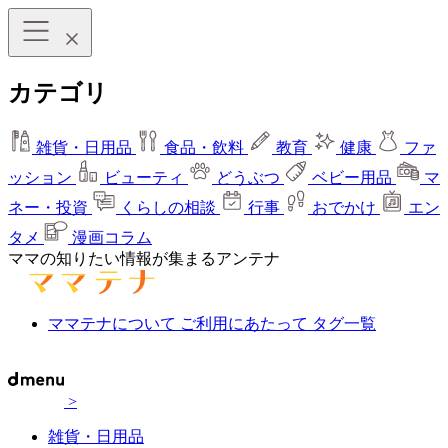
カテゴリ
雑貨・日用品
食品・飲料
教育
健康
ファ
ッション
ビューティ
どうぶつ
ベビー用品
マ
ネー・投資
くらしの相談
行事
おでかけ
エン
タメ
漫画コラム
ママの知りたい情報が集まるアンテナ
ママテナについて
ご利用にあたって
タグ一覧
>
雑貨・日用品