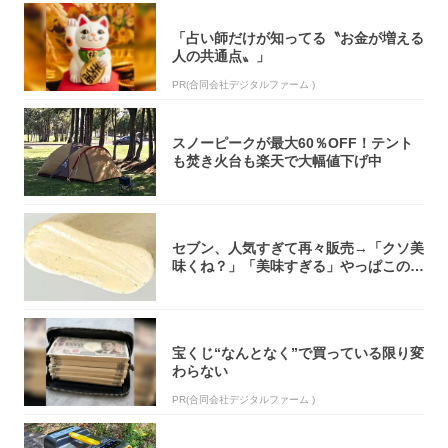
「占い師だけが知ってる〝お金が増える
人の共通点〟」
PR(合同会社デジタルファーム )
スノーピークが最大60％OFF！テント
も焚き火台も楽天で大幅値下げ中
セブン、人気すぎて再々販売→「クソ美
味くね？」「美味すぎる」やっぱこのク
オリティ...
宝くじ“なんとなく”で買っている限り変
わらない
PR(合同会社デジタルファーム )