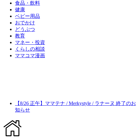
食品・飲料
健康
ベビー用品
おでかけ
どうぶつ
教育
マネー・投資
くらしの相談
ママコマ漫画
【8/26 正午】ママテナ / Merkystyle / ラナーヌ 終了のお
知らせ