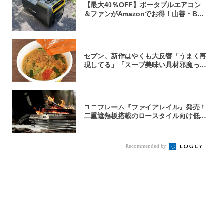
【最大40％OFF】ポータブルエアコン
＆ファンがAmazonでお得！山善・Bo
u...
セブン、新作はやくも大反響「うまく再
現してる」「スープ美味い具材邪魔って
くらい美...
ユニフレーム『ファイアレイル』発売！
二重遮熱板搭載のロースタイル向け低型
焚き火台
Recommended by