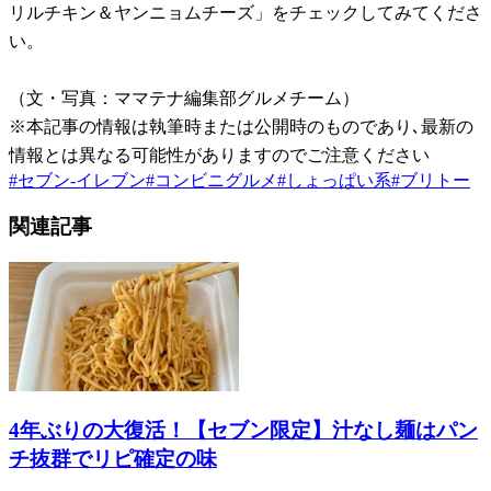
リルチキン＆ヤンニョムチーズ」をチェックしてみてくださ
い。
（文・写真：ママテナ編集部グルメチーム）
※本記事の情報は執筆時または公開時のものであり､最新の
情報とは異なる可能性がありますのでご注意ください
#
セブン-イレブン
#
コンビニグルメ
#
しょっぱい系
#
ブリトー
関連記事
4年ぶりの大復活！【セブン限定】汁なし麺はパン
チ抜群でリピ確定の味