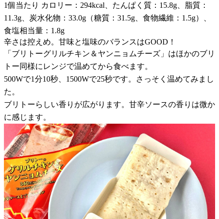
1個当たり カロリー：294kcal、たんぱく質：15.8g、脂質：
11.3g、炭水化物：33.0g（糖質：31.5g、食物繊維：1.5g）、
食塩相当量：1.8g
辛さは控えめ。甘味と塩味のバランスはGOOD！
「ブリトーグリルチキン＆ヤンニョムチーズ」はほかのブリ
トー同様にレンジで温めてから食べます。
500Wで1分10秒、1500Wで25秒です。さっそく温めてみまし
た。
ブリトーらしい香りが広がります。甘辛ソースの香りは微か
に感じます。