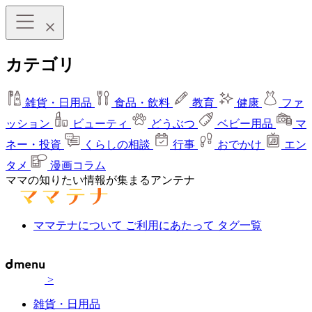
カテゴリ
雑貨・日用品
食品・飲料
教育
健康
ファ
ッション
ビューティ
どうぶつ
ベビー用品
マ
ネー・投資
くらしの相談
行事
おでかけ
エン
タメ
漫画コラム
ママの知りたい情報が集まるアンテナ
ママテナについて
ご利用にあたって
タグ一覧
>
雑貨・日用品