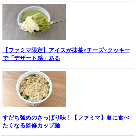
【ファミマ限定】アイスが抹茶×チーズ×クッキー
で「デザート感」ある
すだち強めのさっぱり味！【ファミマ】夏に食べ
たくなる監修カップ麺