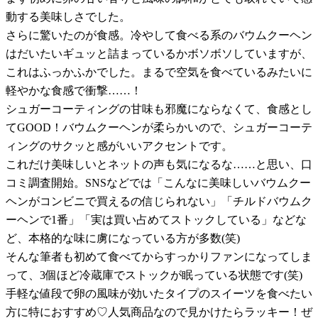
動する美味しさでした。
さらに驚いたのが食感。冷やして食べる系のバウムクーヘン
はだいたいギュッと詰まっているかボソボソしていますが、
これはふっかふかでした。まるで空気を食べているみたいに
軽やかな食感で衝撃……！
シュガーコーティングの甘味も邪魔にならなくて、食感とし
てGOOD！バウムクーヘンが柔らかいので、シュガーコーテ
ィングのサクッと感がいいアクセントです。
これだけ美味しいとネットの声も気になるな……と思い、口
コミ調査開始。SNSなどでは「こんなに美味しいバウムクー
ヘンがコンビニで買えるの信じられない」「チルドバウムク
ーヘンで1番」「実は買い占めてストックしている」などな
ど、本格的な味に虜になっている方が多数(笑)
そんな筆者も初めて食べてからすっかりファンになってしま
って、3個ほど冷蔵庫でストックが眠っている状態です(笑)
手軽な値段で卵の風味が効いたタイプのスイーツを食べたい
方に特におすすめ♡人気商品なので見かけたらラッキー！ぜ