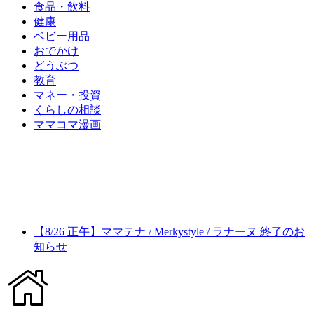
食品・飲料
健康
ベビー用品
おでかけ
どうぶつ
教育
マネー・投資
くらしの相談
ママコマ漫画
【8/26 正午】ママテナ / Merkystyle / ラナーヌ 終了のお
知らせ