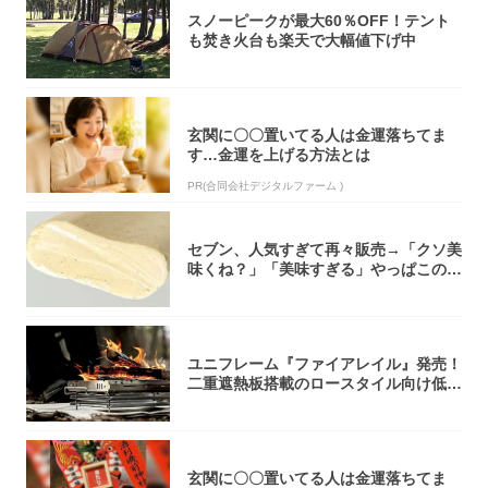
スノーピークが最大60％OFF！テント
も焚き火台も楽天で大幅値下げ中
玄関に〇〇置いてる人は金運落ちてま
す…金運を上げる方法とは
PR(合同会社デジタルファーム )
セブン、人気すぎて再々販売→「クソ美
味くね？」「美味すぎる」やっぱこのク
オリティ...
ユニフレーム『ファイアレイル』発売！
二重遮熱板搭載のロースタイル向け低型
焚き火台
玄関に〇〇置いてる人は金運落ちてま