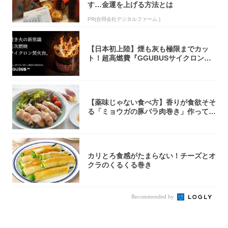
す…金運を上げる方法とは
PR(合同会社デジタルファーム )
【日本初上陸】煙も灰も極限までカッ
ト！超高燃費『GGUBUSサイクロン焚
火台』が...
【薬味じゃない食べ方】香りが食欲そそ
る「ミョウガの豚バラ肉巻き」作ってみ
た！辛み...
カリとろ食感がたまらない！チーズとオ
クラのくるくる巻き
Recommended by