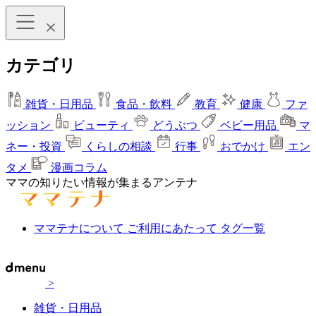
カテゴリ
雑貨・日用品
食品・飲料
教育
健康
ファ
ッション
ビューティ
どうぶつ
ベビー用品
マ
ネー・投資
くらしの相談
行事
おでかけ
エン
タメ
漫画コラム
ママの知りたい情報が集まるアンテナ
ママテナについて
ご利用にあたって
タグ一覧
>
雑貨・日用品