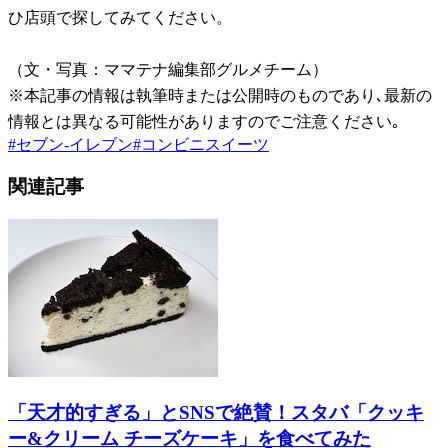
ひ店頭で探してみてください。
（文・写真：ママテナ編集部グルメチーム）
※本記事の情報は執筆時または公開時のものであり､最新の
情報とは異なる可能性がありますのでご注意ください｡
#
セブン-イレブン
#
コンビニスイーツ
関連記事
「天才的すぎる」とSNSで絶賛！スタバ「クッキ
ー&クリーム チーズケーキ」を食べてみた