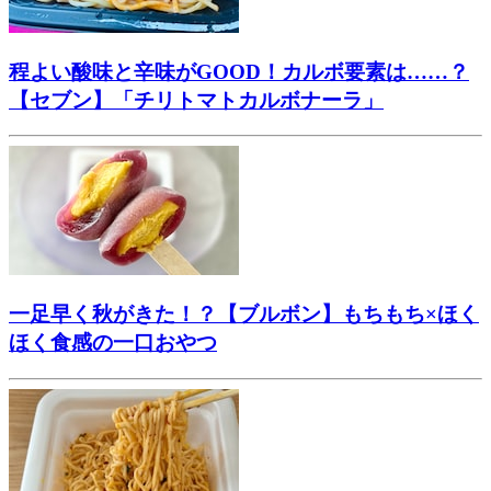
程よい酸味と辛味がGOOD！カルボ要素は……？
【セブン】「チリトマトカルボナーラ」
一足早く秋がきた！？【ブルボン】もちもち×ほく
ほく食感の一口おやつ