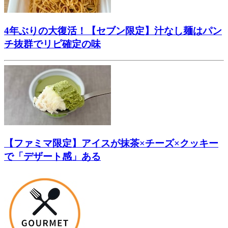
4年ぶりの大復活！【セブン限定】汁なし麺はパン
チ抜群でリピ確定の味
【ファミマ限定】アイスが抹茶×チーズ×クッキー
で「デザート感」ある